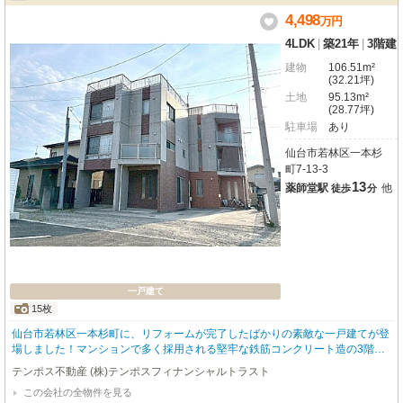
4,498
林区一本杉町戸建
万
円
4LDK
|
築21年
|
3階建
建物
106.51m²
(32.21坪)
土地
95.13m²
(28.77坪)
駐車場
あり
仙台市若林区一本杉
町7-13-3
13
薬師堂駅
他
徒歩
分
一戸建て
15枚
仙台市若林区一本杉町に、リフォームが完了したばかりの素敵な一戸建てが登
場しました！マンションで多く採用される堅牢な鉄筋コンクリート造の3階建
てで、ご家族の安心な暮らしを支えます。2025年6月には内装リフォームが完
テンポス不動産 (株)テンポスフィナンシャルトラスト
了し、LIXIL製のシステムキッチンやユニットバス、TOTO製のトイレなど水回
この会社の全物件を見る
りが一新。床や壁も張り替えられ、まるで新築のような快適な空間で新生活を