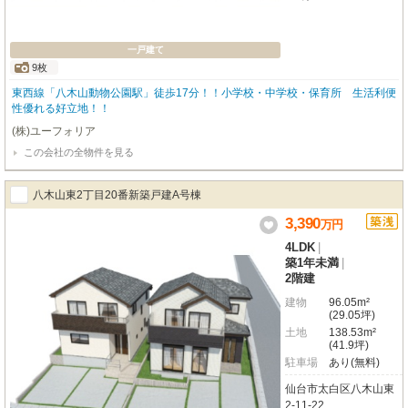
一戸建て
9枚
東西線「八木山動物公園駅」徒歩17分！！小学校・中学校・保育所 生活利便
性優れる好立地！！
(株)ユーフォリア
この会社の全物件を見る
八木山東2丁目20番新築戸建A号棟
3,390
万
円
4LDK
|
築1年未満
|
2階建
建物
96.05m²
(29.05坪)
土地
138.53m²
(41.9坪)
駐車場
あり(無料)
仙台市太白区八木山東
2-11-22