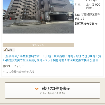
(12.2坪)
駐車
あり(6,000
円/台)
仙台市宮城野区宮千
代3-1-3
8
卸町駅
他
徒歩
分
マンション
2枚
【当物件仲介手数料無料です！！】地下鉄東西線「卸町」駅まで徒歩8 分！買
い物施設充実で生活至便な立地♪ ペット飼育可能！水回り交換で快適な居住空
間の実現♪
(株)ユーフォリア
この会社の全物件を見る
残りの
1
件を表示
（
11～11
件目／全
11
件）