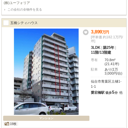
つき通風良好な広々3LDK♪
(株)ユーフォリア
この会社の全物件を見る
五橋シティハウス
3,899
万
円
[坪単価 約182.1万円/
坪]
3LDK
|
築25年
|
11階
/
13階建
専有
70.8m²
(21.41坪)
駐車
あり(1万
3,000円/台)
仙台市青葉区土樋1-
1-1
5
愛宕橋駅
他
徒歩
分
マンション
19枚