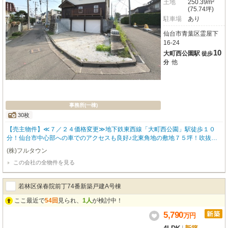
土地
250.39m²
(75.74坪)
駐車場
あり
仙台市青葉区霊屋下
16-24
10
大町西公園駅
徒歩
他
分
事務所(一棟)
30枚
【売主物件】≪７／２４価格変更≫地下鉄東西線「大町西公園」駅徒歩１０
分！仙台市中心部への車でのアクセスも良好♪北東角地の敷地７５坪！吹抜け
の開放的で広々とした事務所＋ビルトイン車庫付き！内覧可能です♪≪ライフ
(株)フルタウン
インフォメーション≫■市営地下鉄東西線「大町西公園」駅 徒歩１０分■市
この会社の全物件を見る
営地下鉄東西線「青葉通り一番町」駅 徒歩１７分■「仙台」駅 徒歩２６分■
イオン仙台一番町店 徒歩１４分■イオンエクスプレス仙台北目町店 徒歩１
７分■藤崎本館 徒歩１８分■ローソン仙台瑞鳳店 徒歩２分■セブンイレブン
若林区保春院前丁74番新築戸建A号棟
仙台米ケ袋１丁目店 徒歩６分■国立東北大学 徒歩１１分■仙台米ケ袋郵便
局 徒歩６分■信金中央金庫東北支店 徒歩１３分■東北公済病院 徒歩１７分
ここ最近で
54回
見られ、
1人
が検討中！
■瑞鳳殿 徒歩７分■仙台市立片平丁小学校 徒歩７分■仙台市立五橋中学校
5,790
万
円
徒歩１７分≪仕様・設備≫■現況渡し■橘綜合住宅施工の２×４工法■照明器
具、エアコン付き■設備：上水道・下水道・プロパンガス