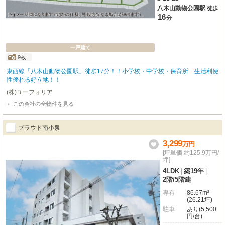
八木山動物公園駅
徒歩
16
分
一戸建て
9枚
東西線「八木山動物公園駅」徒歩17分！！小学校・中学校・保育所 生活利便
性優れる好立地！！
(株)ユーフォリア
この会社の全物件を見る
プラウド南小泉
3,299
万
円
[坪単価 約125.9万円/
坪]
4LDK
|
築19年
|
2階
/
5階建
専有
86.67m²
(26.21坪)
駐車
あり(5,500
円/台)