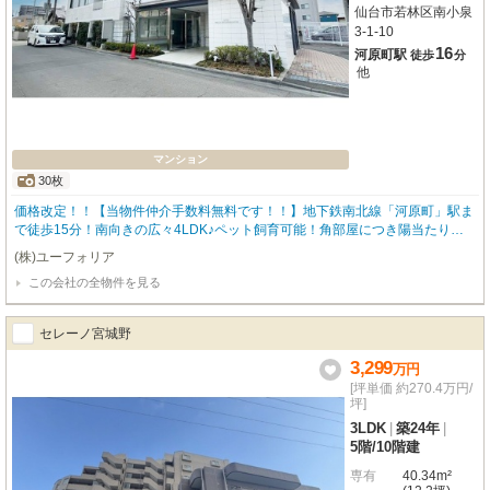
仙台市若林区南小泉
3-1-10
16
河原町駅
徒歩
分
他
マンション
30枚
価格改定！！【当物件仲介手数料無料です！！】地下鉄南北線「河原町」駅ま
で徒歩15分！南向きの広々4LDK♪ペット飼育可能！角部屋につき陽当たり・
通風良好で開放感あふれる住空間♪
(株)ユーフォリア
この会社の全物件を見る
セレーノ宮城野
3,299
万
円
[坪単価 約270.4万円/
坪]
3LDK
|
築24年
|
5階
/
10階建
専有
40.34m²