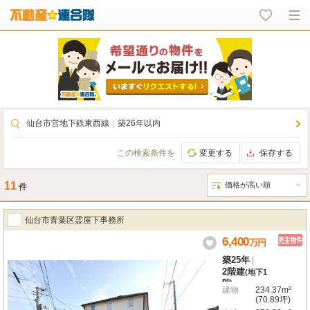
仙台市営地下鉄東西線
｜
築26年以内
この検索条件を
変更する
保存する
11
件
仙台市青葉区霊屋下事務所
6,400
万
円
築25年
|
2階建
(地下1
階)
建物
234.37m²
(70.89坪)