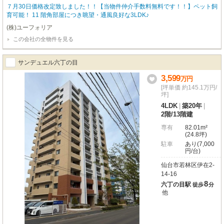
７月30日価格改定致しました！！【当物件仲介手数料無料です！！】ペット飼
育可能！ 11 階角部屋につき眺望・通風良好な3LDK♪
(株)ユーフォリア
この会社の全物件を見る
サンデュエル六丁の目
3,599
万
円
[坪単価 約145.1万円/
坪]
4LDK
|
築20年
|
2階
/
13階建
専有
82.01m²
(24.8坪)
駐車
あり(7,000
円/台)
仙台市若林区伊在2-
14-16
8
六丁の目駅
徒歩
分
他