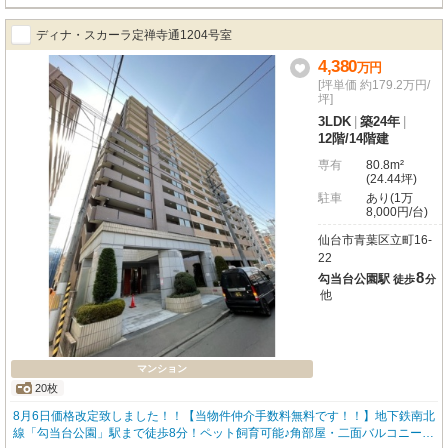
スタートしていただけます。広々とした4LDKの間取りは106.51m²のゆとりが
あり、ご家族それぞれのプライベート空間も大切にできますね。東向きで日当
ディナ・スカーラ定禅寺通1204号室
たりも良好、閑静な住宅街に位置しており、穏やかな毎日が送れることでしょ
う。薬師堂駅まで徒歩13分。周辺にはローソンやヨークベニマルが徒歩3分圏
4,380
万
円
内にあり、日々のお買い物も大変便利です。南小泉小学校へ徒歩4分、南小泉
[坪単価 約179.2万円/
中学校へ徒歩5分と、お子様の通学も安心の距離。さらに、嬉しい駐車場4台分
坪]
完備で、お車をお持ちのご家庭にもぴったりです。システムキッチンや浴室乾
3LDK
|
築24年
|
燥機、追い焚き機能など充実の設備も魅力。ぜひ一度、この生まれ変わったお
12階
/
14階建
家で、理想の暮らしを想像してみてください。
専有
80.8m²
(24.44坪)
駐車
あり(1万
8,000円/台)
仙台市青葉区立町16-
22
8
勾当台公園駅
徒歩
分
他
マンション
20枚
8月6日価格改定致しました！！【当物件仲介手数料無料です！！】地下鉄南北
線「勾当台公園」駅まで徒歩8分！ペット飼育可能♪角部屋・二面バルコニーに