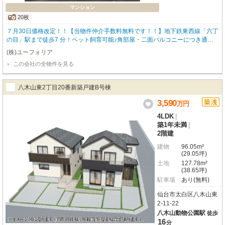
マンション
20枚
７月30日価格改定！！【当物件仲介手数料無料です！！】地下鉄東西線「六丁
の目」駅まで徒歩7 分！ペット飼育可能♪角部屋・二面バルコニーにつき通風
良好な広々4LDK♪
(株)ユーフォリア
この会社の全物件を見る
八木山東2丁目20番新築戸建B号棟
3,590
万
円
4LDK
|
築1年未満
|
2階建
建物
96.05m²
(29.05坪)
土地
127.78m²
(38.65坪)
駐車場
あり(無料)
仙台市太白区八木山東
2-11-22
八木山動物公園駅
徒歩
16
分