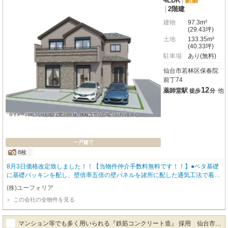
4LDK
|
新築
|
2階建
建物
97.3m²
(29.43坪)
土地
133.35m²
(40.33坪)
駐車場
あり(無料)
仙台市若林区保春院
前丁74
12
薬師堂駅
他
徒歩
分
一戸建て
8枚
8月3日価格改定致しました！！【当物件仲介手数料無料です！！】●ベタ基礎
に基礎パッキンを配し、壁倍率五倍の壁パネルを諸所に配した通気工法で着工
あら完成まで第三者機関による計四回の検査を通過した物件のみ引き渡してい
(株)ユーフォリア
る為地震に強い家です。●設計住宅性能評価書あり、建設住宅性能評価書あ
この会社の全物件を見る
り、長期優良住宅（耐震、省エネ性等高い）、フラット35適合証明書あり。
マンション等でも多く用いられる『鉄筋コンクリート造』 採用 仙台市若