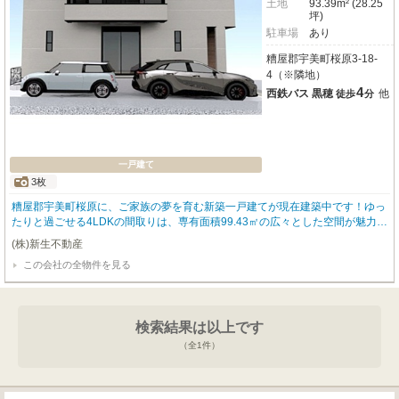
土地
93.39m² (28.25
坪)
駐車場
あり
糟屋郡宇美町桜原3-18-
4（※隣地）
4
西鉄バス 黒穂
他
徒歩
分
一戸建て
3枚
糟屋郡宇美町桜原に、ご家族の夢を育む新築一戸建てが現在建築中です！ゆっ
たりと過ごせる4LDKの間取りは、専有面積99.43㎡の広々とした空間が魅力。
93.39㎡の土地には、お車2台分の駐車スペースも確保されており、お出かけも
(株)新生不動産
スムーズです。収納に便利なウォークインクローゼットも完備しており、お部
この会社の全物件を見る
屋をすっきりと保てますね。周辺環境も充実しており、お子様の通学に安心な
桜原小学校まで徒歩5分、宇美東中学校まで徒歩7分。MrMax Select宇美店
（ホームセンター）へ徒歩4分、ジョイントたんぽぽ市場（スーパー）へ徒歩7
分、ディスカウントドラッグコスモス宇美店へ徒歩5分と、日々のお買い物に
検索結果は以上です
も困りません。最寄りのバス停「黒穂」までは徒歩4分と、通勤・通学にも便
利です。夢の新生活を始めるのにぴったりのこのお家は、2,980万円。ぜひ一
（全
1
件）
度、未来のマイホームをイメージしてみませんか？