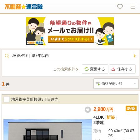
JR香椎線
｜
築7年以内
この検索条件を
変更する
保存する
1
件
糟屋郡宇美町桜原3丁目建売
2,980
万
円
4LDK
|
新築
|
2階建
建物
99.43m² (30.07
坪)