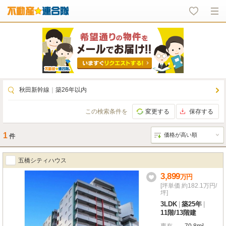
秋田新幹線
｜
築26年以内
この検索条件を
変更する
保存する
1
件
五橋シティハウス
3,899
万
円
[坪単価 約182.1万円/
坪]
3LDK
|
築25年
|
11階
/
13階建