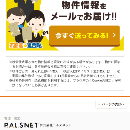
※検索後表示された物件情報と現況に相違がある場合があります。物件に関す
るお問合せは、各不動産会社様に直接ご連絡ください。
※物件ごとの「見られた数(PV数)」「検討人数(マイリスト追加数)」は、一定
期間の集計数値であり変動します(掲載時からの累計数値ではありません)。
※検索条件保存・読込機能を利用するには、ブラウザの「Cookieの設定」が有
効になっている必要があります。
ページの先頭へ