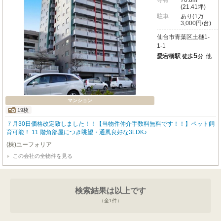
専有
70.8m²
(21.41坪)
駐車
あり(1万
3,000円/台)
仙台市青葉区土樋1-
1-1
5
愛宕橋駅
他
徒歩
分
マンション
19枚
７月30日価格改定致しました！！【当物件仲介手数料無料です！！】ペット飼
育可能！ 11 階角部屋につき眺望・通風良好な3LDK♪
(株)ユーフォリア
この会社の全物件を見る
検索結果は以上です
（全
1
件）