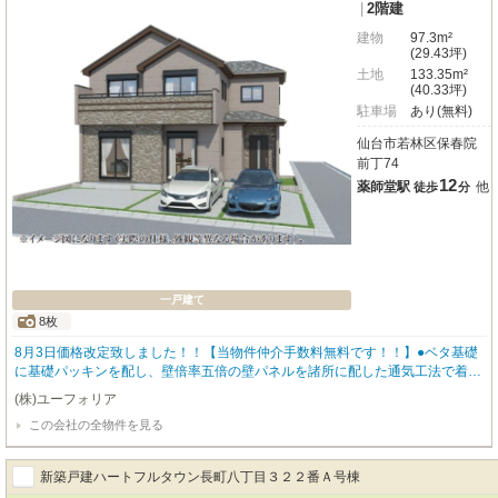
|
2階建
建物
97.3m²
(29.43坪)
土地
133.35m²
(40.33坪)
駐車場
あり(無料)
仙台市若林区保春院
前丁74
12
薬師堂駅
他
徒歩
分
一戸建て
8枚
8月3日価格改定致しました！！【当物件仲介手数料無料です！！】●ベタ基礎
に基礎パッキンを配し、壁倍率五倍の壁パネルを諸所に配した通気工法で着工
あら完成まで第三者機関による計四回の検査を通過した物件のみ引き渡してい
(株)ユーフォリア
る為地震に強い家です。●設計住宅性能評価書あり、建設住宅性能評価書あ
この会社の全物件を見る
り、長期優良住宅（耐震、省エネ性等高い）、フラット35適合証明書あり。
新築戸建ハートフルタウン長町八丁目３２２番Ａ号棟