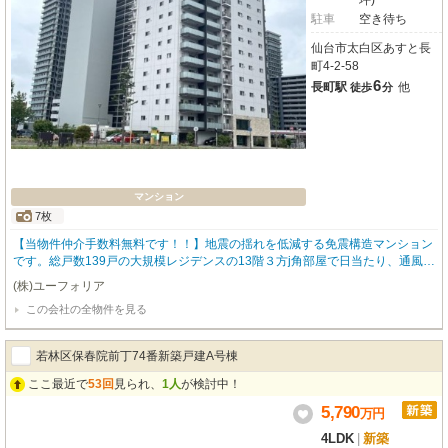
坪)
駐車
空き待ち
仙台市太白区あすと長
町4-2-58
6
長町駅
他
徒歩
分
マンション
7枚
【当物件仲介手数料無料です！！】地震の揺れを低減する免震構造マンション
です。総戸数139戸の大規模レジデンスの13階３方j角部屋で日当たり、通風、
眺望良好です！！
(株)ユーフォリア
この会社の全物件を見る
若林区保春院前丁74番新築戸建A号棟
ここ最近で
53回
見られ、
1人
が検討中！
5,790
万
円
4LDK
|
新築