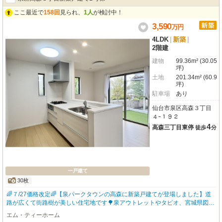
の通学も安心。郵便局も徒歩3分と近く、日々の生活に便利な環境です。周辺
にはスーパーやコンビニ、飲食店も点在し、お買い物やお食事にも困りませ
ここ最近で
158回
見られ、
1人
が検討中！
ん。3,799万円で、新しい暮らしをスタートしませんか？ぜひ一度ご内覧くだ
3,590
万
円
さい。
4LDK
|
新築
|
2階建
建物
99.36m² (30.05
坪)
土地
201.34m² (60.9
坪)
駐車場
あり
仙台市泉区高森３丁目
４ｰ１９２
4
高森三丁目東停
徒歩
分
一戸建て
30枚
🌈７/27価格改定🌈【泉パークタウンの高森に新築戸建てが登場しました】道
路が広くて街路樹が美しい住宅地です🌳泉アウトレットやタピオ、宮城県図書
館へも徒歩圏内（約20分）休日は徒歩でおでかけしてショッピングや読書を楽
エム・ティーホーム
しめる住環境です🛍️📘高森小学校・中学校まで徒歩7分圏内とお子様の通学も