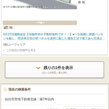
他
分
一戸建て
7枚
6月27日価格改定【当物件仲介手数料無料です！！】●ベタ基礎に基礎パッキ
ンを配し、壁倍率五倍の壁パネルを諸所に配した通気工法で着工あら完成まで
第三者機関による計四回の検査を通過した物件のみ引き渡している為地震に強
(株)ユーフォリア
い家です●設計住宅性能評価書あり、建設住宅性能評価書あり、長期優良住宅
この会社の全物件を見る
（耐震、省エネ性等高い）、フラット35適合証明書あり
残りの
1
件を表示
（
11～11
件目／全
11
件）
現在の検索条件
仙台市営地下鉄南北線
｜
築7年以内