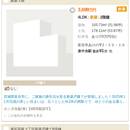
新築３期
付属病院の開設も決まっており、さらなる発展も楽しみですね。都市ガスやカ
ウンターキッチン、浴室乾燥機、モニター付インターホンなど、嬉しい設備も
3,699
万
円
充実。耐震構造で安心感もプラスされています。普通車2台分の駐車スペース
4LDK
|
新築
|
2階建
も確保されており、お車をお持ちのご家庭にもぴったりです。この機会に、新
しい生活を始めてみませんか？住宅ローンや諸費用についても、どうぞお気軽
建物
105.73m² (31.98坪)
にご相談ください。
土地
178.11m² (53.87坪)
駐車場
あり(70万円/台)
富谷市あけの平2－１０－１０
91
泉中央駅
他
徒歩
分
一戸建て
なし
宮城県富谷市に、ご家族の新生活を彩る新築戸建てが登場しました！2025年1
1月完成の美しい住まいは、広々とした4LDKの間取りで、ゆとりのある暮らし
を叶えます。南向きバルコニーで日当たりも良好、明るいリビングで毎日を気
ホンダ住販(有)【WEB面談可】
持ちよくお過ごしいただけますよ。安心の制震構造に加え、全居室に収納スペ
この会社の全物件を見る
ースがたっぷり備わっており、お部屋をすっきりと保てるのが嬉しいポイン
ト。お車は3台まで無料で駐車可能ですので、来客時も安心です。開放感あふ
れる角地も魅力ですね。徒歩7分には富谷市立あけの平小学校があり、お子様
泉区高森３丁目新築戸建てB号棟