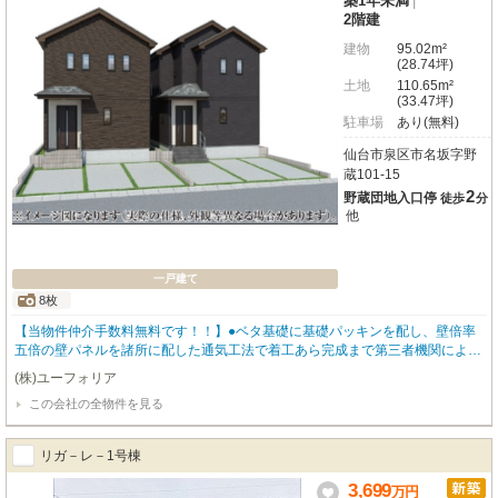
築1年未満
|
2階建
建物
95.02m²
(28.74坪)
土地
110.65m²
(33.47坪)
駐車場
あり(無料)
仙台市泉区市名坂字野
蔵101-15
2
野蔵団地入口停
徒歩
分
他
一戸建て
8枚
【当物件仲介手数料無料です！！】●ベタ基礎に基礎パッキンを配し、壁倍率
五倍の壁パネルを諸所に配した通気工法で着工あら完成まで第三者機関による
計四回の検査を通過した物件のみ引き渡している為地震に強い家です●住宅性
(株)ユーフォリア
能表示制度最高等級取得（設計住宅性能評価＋建設住宅性能評価）、長期優良
この会社の全物件を見る
住宅認定物件（耐震、省エネ性等高い）、フラット35適合証明書あり
リガ－レ－1号棟
3,699
万
円