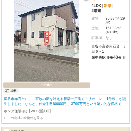
4LDK
|
新築
|
2階建
建物
95.88m² (29
坪)
土地
161.33m²
(48.8坪)
駐車場
なし
富谷市富谷赤石台一丁
目６－1
48
泉中央駅
他
徒歩
分
一戸建て
10枚
富谷市赤石台に、ご家族の夢を叶える新築一戸建て「リガ－レ－ 1号棟」が誕
生しました！なんと、仲介手数80000円 、3799万円という魅力的な価格でご
紹介いたします。南向きの角地に位置し、陽光あふれる明るい毎日が期待でき
ホンダ住販(有)【WEB面談可】
ますね。広々とした17.6帖のLDKは、ご家族が自然と集まる温かい空間に。全
この会社の全物件を見る
居室フローリングで、快適にお過ごしいただけます。明石台こども園まで徒歩
3分、東向陽台中学校まで徒歩2分と、お子様の通学も安心の距離。コンビニや
郵便局も近く、日々の暮らしに便利な閑静な住宅街です。将来、医科薬科大学