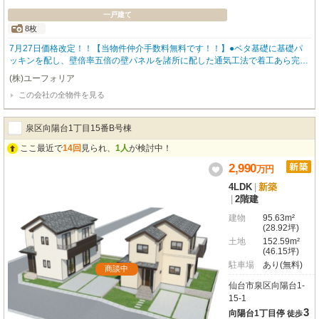
一戸建て
8枚
7月27日価格改定！！【当物件仲介手数料無料です！！】●ベタ基礎に基礎パ
ッキンを配し、壁倍率五倍の壁パネルを諸所に配した通気工法で着工あら完成
まで第三者機関による計四回の検査を通過した物件のみ引き渡している為地震
(株)ユーフォリア
に強い家です●設計住宅性能評価書あり、建設住宅性能評価書あり、長期優良
この会社の全物件を見る
住宅（耐震、省エネ性等高い）、フラット35適合証明書あり
泉区向陽台1丁目15番B号棟
ここ最近で
14回
見られ、
1人
が検討中！
2,990
万
円
4LDK
|
新築
|
2階建
建物
95.63m²
(28.92坪)
土地
152.59m²
(46.15坪)
駐車場
あり(無料)
商談中
仙台市泉区向陽台1-
15-1
3
向陽台1丁目停
徒歩