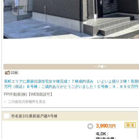
一戸建て
22枚
長町エリアに新築分譲住宅全９棟完成！７棟成約済み いよいよ残り２棟！長期
万円（税込）Ｂ号棟：ご成約ありがとうございました！Ｃ号棟：４，８９０万円
特典付キャンペーン実施中！ 特典１：住宅購入支援！ 特典２：家財購入支援
FPI不動産(株)【WEB面談可】
付内覧会開催 2026年8月04日（火）～8月18日（火） 10:00～16：0
この会社の全物件を見る
園 徒歩９分！●長町小学校 徒歩７分！●長町中学校 徒歩９分！●ローソン仙
長町店 徒歩９分！
市名坂101番新築戸建A号棟
3,990
万
円
4LDK
|