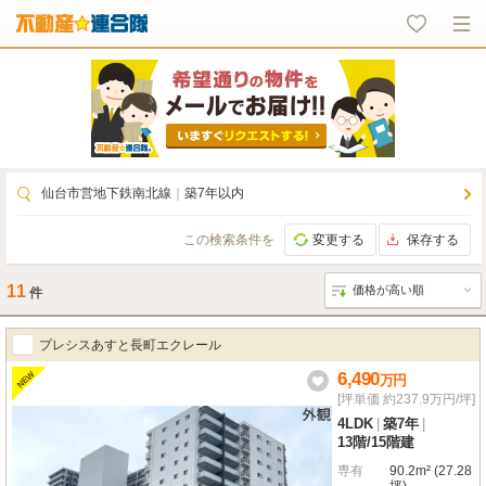
仙台市営地下鉄南北線
｜
築7年以内
この検索条件を
変更する
保存する
11
件
プレシスあすと長町エクレール
6,490
NEW
万
円
[坪単価 約237.9万円/坪]
4LDK
|
築7年
|
13階
/
15階建
専有
90.2m² (27.28