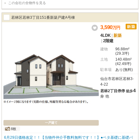
この会社の全物件を見る
安心🎒幼稚園やスーパー、ドラッグストアも近く、日々のお買い物など生活が
しやすい立地です✨ゆとりある広さの4LDKの間取りはご家族でのびのびと暮
らしたい方にぴったりです🏡全室が南向きなのでどの部屋も明るく、家族の笑
若林区若林3丁目151番新築戸建A号棟
顔を育む空間となるでしょう😊新しい暮らしを始めるなら、この素敵な新築戸
建てでいかがでしょうか？ぜひ一度、現地で快適な生活をイメージしてみてく
3,590
万
円
ださい🏡 内覧ご希望やお問合せは【 エム・ティーホーム TEL022ｰ374ｰ521
4LDK
|
新築
2】へ問合せフォームやお電話・LINEでお気軽にお問合せください✉📞【好評
|
2階建
です】ご成約のお客様へ、ご入居時に必要な網戸やＴＶアンテナなど設備４点
取付けサービスします🔧別途かかるオプション工事代が節約できると、たいへ
建物
96.88m²
ん喜ばれています♬
(29.3坪)
土地
140.48m²
(42.49坪)
駐車場
あり(無料)
仙台市若林区若林3-
4-22
4
若林2丁目停停
徒歩
他
分
一戸建て
8枚
6月29日価格改定！！【当物件仲介手数料無料です！！】●ベタ基礎に基礎パ