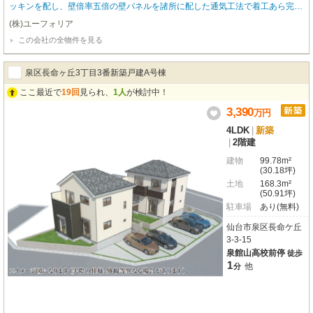
ッキンを配し、壁倍率五倍の壁パネルを諸所に配した通気工法で着工あら完成
まで第三者機関による計四回の検査を通過した物件のみ引き渡している為地震
(株)ユーフォリア
に強い家です●設計住宅性能評価書あり、建設住宅性能評価書あり、長期優良
この会社の全物件を見る
住宅（耐震、省エネ性等高い）、フラット35適合証明書あり
泉区長命ヶ丘3丁目3番新築戸建A号棟
ここ最近で
19回
見られ、
1人
が検討中！
3,390
万
円
4LDK
|
新築
|
2階建
建物
99.78m²
(30.18坪)
土地
168.3m²
(50.91坪)
駐車場
あり(無料)
仙台市泉区長命ケ丘
3-3-15
泉館山高校前停
徒歩
1
他
分