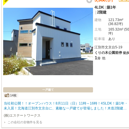
万
円
4LDK
|
築1年
|
2階建
建物
121.73m²
(36.82坪)
土地
165.32m² (5
坪)
駐車場
あり
江別市文京台5-19
くりの木公園前停
徒
1
他
分
一戸建て
14枚
当社初公開！！オープンハウス！8月11日（日）11時～16時！4SLDK！築1年・
未入居！北海道江別市文京台に、素敵な一戸建てが登場しました！木造2階建、
広々とした4LDKは、延床面積121.73m²のゆとりある空間が魅力です。システム
(株)エステートワークス
キッチンには食器洗乾燥機が備わり、毎日のお料理が楽しくなりますね。冬でも
この会社の全物件を見る
快適な床暖房、ウォークインクローゼットやシューズインクローゼットも完備し
ており、暮らしやすさを追求した設計です。お車は2台駐車可能ですので、お出