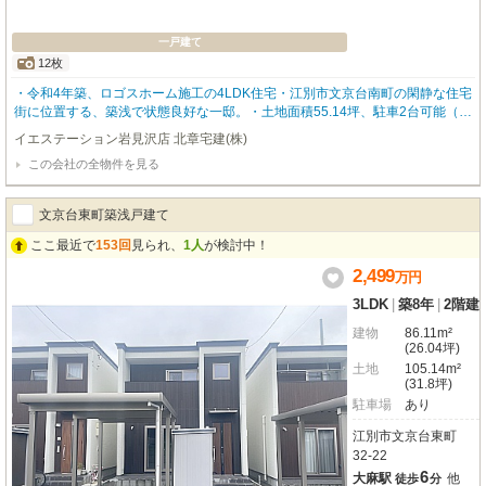
一戸建て
12枚
・令和4年築、ロゴスホーム施工の4LDK住宅・江別市文京台南町の閑静な住宅
街に位置する、築浅で状態良好な一邸。・土地面積55.14坪、駐車2台可能（車
種による）。・WIC等の収納を備え、ファミリーに嬉しい使い勝手の良い間取
イエステーション岩見沢店 北章宅建(株)
りです。・築浅ならではの美観と快適さをぜひ現地でご体感ください。お問合
この会社の全物件を見る
せの際は【物件番号27410】とお伝えいただけるとスムーズにご対応できま
す。
文京台東町築浅戸建て
ここ最近で
153回
見られ、
1人
が検討中！
2,499
万
円
3LDK
|
築8年
|
2階建
建物
86.11m²
(26.04坪)
土地
105.14m²
(31.8坪)
駐車場
あり
江別市文京台東町
32-22
6
大麻駅
他
徒歩
分