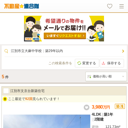
江別市立大麻中学校
｜
築29年以内
この検索条件を
変更する
保存する
5
件
江別市文京台新築住宅
ここ最近で
92回
見られています！
3,980
万
円
4LDK
|
築1年
|
2階建
建物
121.73m²