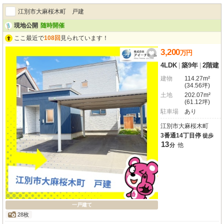
かけもスムーズ。文京台小学校まで徒歩6分、コンビニやドラッグストアも近
江別市大麻桜木町 戸建
く、安心の住環境が整っています。JR函館本線大麻駅まで徒歩14分とアクセス
も良好です。
現地公開
随時開催
ここ最近で
108回
見られています！
3,200
万
円
4LDK
|
築9年
|
2階建
建物
114.27m²
(34.56坪)
土地
202.07m²
(61.12坪)
駐車場
あり
江別市大麻桜木町
3番通14丁目停
徒歩
13
他
分
一戸建て
28枚