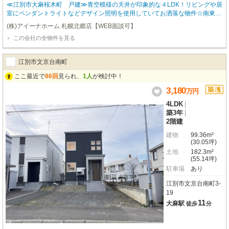
≪江別市大麻桜木町 戸建≫青空模様の天井が印象的な４LDK！リビングや居
室にペンダントライトなどデザイン照明を使用していてお洒落な物件☆南東向
きかつ窓が多く陽当たり良好な物件です♪スーパーやコンビニなど生活に便利
(株)アイーナホーム 札幌北郷店【WEB面談可】
な施設が徒歩圏内に充実した立地◎
この会社の全物件を見る
江別市文京台南町
ここ最近で
86回
見られ、
1人
が検討中！
3,180
万
円
4LDK
|
築3年
|
2階建
建物
99.36m²
(30.05坪)
土地
182.3m²
(55.14坪)
駐車場
あり
江別市文京台南町3-
19
11
大麻駅
徒歩
分