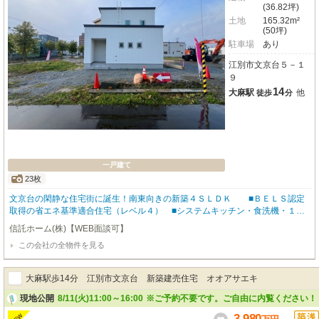
(36.82坪)
土地
165.32m²
(50坪)
駐車場
あり
江別市文京台５－１
９
14
大麻駅
他
徒歩
分
一戸建て
23枚
文京台の閑静な住宅街に誕生！南東向きの新築４ＳＬＤＫ ■ＢＥＬＳ認定
取得の省エネ基準適合住宅（レベル４） ■システムキッチン・食洗機・１坪
バスなど水回りも高仕様 ■駐車２台可、シューズインクローク＆ウォークイ
信託ホーム(株)【WEB面談可】
ンクローゼット付き ■床暖房・エアコン・照明付き、快適装備が充実 ■ＪＲ
この会社の全物件を見る
「大麻」駅徒歩１４分、札幌方面へのアクセス良好
大麻駅歩14分 江別市文京台 新築建売住宅 オオアサエキ
現地公開
8/11(火)11:00～16:00
※ご予約不要です。ご自由に内覧ください！
3,980
NEW