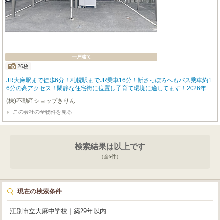
一戸建て
26枚
JR大麻駅まで徒歩6分！札幌駅までJR乗車16分！新さっぽろへもバス乗車約1
6分の高アクセス！閑静な住宅街に位置し子育て環境に適してます！2026年1
月壁天井クロス全貼替済みです！大容量収納が魅力、可能棚付きのシューズク
(株)不動産ショップきりん
ローク付き！スタイリッシュなさらし階段です！脱衣室と洗面台がセパレート
この会社の全物件を見る
なのでプライベートが守られます！カーポート1台付、物置もあります！道立
図書館まで徒歩3分ですので休日は図書館で読書三昧はいかがでしょうか？
検索結果は以上です
（全
5
件）
現在の検索条件
江別市立大麻中学校
｜
築29年以内