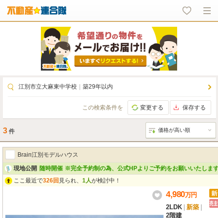
江別市立大麻東中学校
｜
築29年以内
この検索条件を
変更する
保存する
3
件
Brain江別モデルハウス
現地公開
随時開催
※完全予約制の為、公式HPよりご予約をお願いいたしま
ここ最近で
326回
見られ、
1人
が検討中！
4,980
万
円
2LDK
|
新築
|
2階建