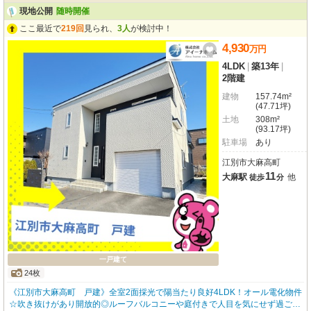
現地公開
随時開催
ここ最近で
219回
見られ、
3人
が検討中！
4,930
万
円
4LDK
|
築13年
|
2階建
建物
157.74m²
(47.71坪)
土地
308m²
(93.17坪)
駐車場
あり
江別市大麻高町
11
大麻駅
他
徒歩
分
一戸建て
24枚
《江別市大麻高町 戸建》全室2面採光で陽当たり良好4LDK！オール電化物件
☆吹き抜けがあり開放的◎ルーフバルコニーや庭付きで人目を気にせず過ごせ