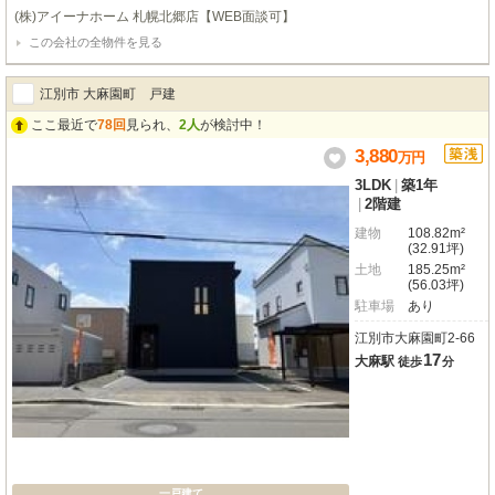
るスペース充実♪
(株)アイーナホーム 札幌北郷店【WEB面談可】
この会社の全物件を見る
江別市 大麻園町 戸建
ここ最近で
78回
見られ、
2人
が検討中！
3,880
万
円
3LDK
|
築1年
|
2階建
建物
108.82m²
(32.91坪)
土地
185.25m²
(56.03坪)
駐車場
あり
江別市大麻園町2-66
17
大麻駅
徒歩
分
一戸建て