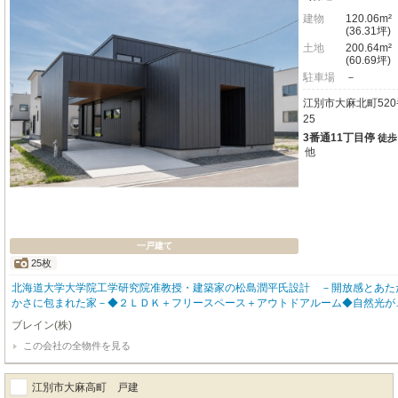
建物
120.06m²
(36.31坪)
土地
200.64m²
(60.69坪)
駐車場
－
江別市大麻北町520
25
3番通11丁目停
徒歩
他
一戸建て
25枚
北海道大学大学院工学研究院准教授・建築家の松島潤平氏設計 －開放感とあた
かさに包まれた家－◆２ＬＤＫ＋フリースペース＋アウトドアルーム◆自然光が
注ぐ開放的な吹き抜けリビング◆自宅で”ととのう”プライベートサウナ◆坪庭ス
ブレイン(株)
スはサウナ後の外気浴にもぴったり◆ＢＢＱやくつろぎの時間を楽しめるテラス
この会社の全物件を見る
み込みカーポートで雪の日も安心◆内装は木の質感を生かしたロッジスタイル◆
等級６・耐震等級３取得・長期優良住宅◆スーパー徒歩３分、近隣にその他生活
利施設も充実◆小中学校まで徒歩１５分圏内
江別市大麻高町 戸建