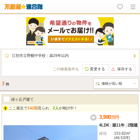
江別市立野幌中学校
｜
築29年以内
この検索条件を
変更する
保存する
7
件
緑ヶ丘戸建て
ここ最近で
142回
見られ、
2人
が検討中！
3,980
万
円
4LDK
|
築11年
|
2階建
建物
153.82m²
(46.53坪)