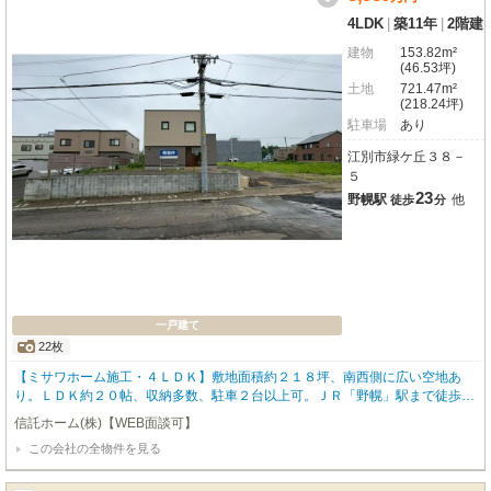
4LDK
|
築11年
|
2階建
建物
153.82m²
(46.53坪)
土地
721.47m²
(218.24坪)
駐車場
あり
江別市緑ケ丘３８－
５
23
野幌駅
他
徒歩
分
一戸建て
22枚
【ミサワホーム施工・４ＬＤＫ】敷地面積約２１８坪、南西側に広い空地あ
り。ＬＤＫ約２０帖、収納多数、駐車２台以上可。ＪＲ「野幌」駅まで徒歩２
３分の注文住宅です。 ■高品質な注文住宅仕様 ・ミサワホーム施工、新
信託ホーム(株)【WEB面談可】
築より30年長期保証引き継ぎ可能（要手続費用） ・家族で広々使える約20
この会社の全物件を見る
帖のLDK空間 ・全居室やホールなどに豊富な収納スペースを確保 ■実用的
な設備・敷地 ・冬場の出入りや荷物置きに重宝する、物置2ヵ所付の風除
室 ・敷地内には2台以上のカースペースあり ・南西側には駐車場や家庭菜