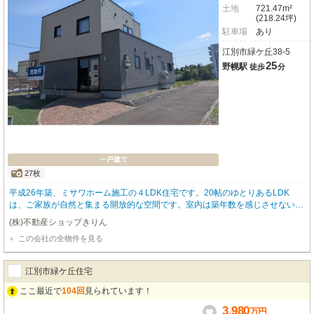
土地
721.47m²
(218.24坪)
駐車場
あり
江別市緑ケ丘38-5
25
野幌駅
徒歩
分
一戸建て
27枚
平成26年築、ミサワホーム施工の４LDK住宅です。20帖のゆとりあるLDK
は、ご家族が自然と集まる開放的な空間です。室内は築年数を感じさせない良
好な状態で、そのまま快適にお住まいいただけます。さらに敷地内には広々と
(株)不動産ショップきりん
した空きスペースがあり、お子様の遊び場やガーデニング、家庭菜園、駐車ス
この会社の全物件を見る
ペースの増設、ドッグラン、多彩な使い方が可能です。住宅街ではなかなか確
保しずらい、自分の趣味のための自由な空間なども作ることができます。閑静
な住宅街に位置しながら生活利便施設へのアクセスも良好。住まいの快適性、
江別市緑ケ丘住宅
さまざまな活用性を兼ね備えたおすすめの一戸建てです。
ここ最近で
104回
見られています！
3,980
万
円