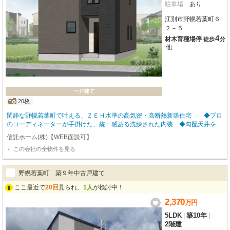
駐車場
あり
江別市野幌若葉町６
２－５
4
材木育種場停
徒歩
分
他
一戸建て
20枚
閑静な野幌若葉町で叶える、ＺＥＨ水準の高気密・高断熱新築住宅 ◆プロ
のコーディネーターが手掛けた、統一感ある洗練された内装 ◆勾配天井を採
用した、開放感あふれるリビング空間 ◆高性能トリプルガラス採用、ＺＥＨ
信託ホーム(株)【WEB面談可】
水準の断熱性能 ◆暖房・給湯は都市ガス仕様の省エネ「エコジョーズ」 ◆
この会社の全物件を見る
人気の対面キッチン＋人造大理石カラーシンク採用 ◆ｔａｋａｒａ ｓｔａｎ
ｄａｒｄ製・高断熱浴槽のフルオートバス ◆宅配ボックス標準設置で、不在
時の荷物受取も安心 ◆省令準耐火構造により、火災保険料の軽減が期待でき
野幌若葉町 築９年中古戸建て
ます ◆全居室クローゼット付き＋２階ＷＩＣ約２．６帖の豊富な収納 ◆駐
車３台可能（※車種による）
ここ最近で
20回
見られ、
1人
が検討中！
2,370
万
円
5LDK
|
築10年
|
2階建