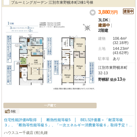
ブルーミングガーデン 江別市東野幌本町2棟1号棟
園、雪捨て場など多用途に使える広い空地 ・延床面積153.82㎡（約46.53
坪）の広々とした2階建 ■車で5分程度の主な買い物施設 ・スーパーアーク
3,880
万
円
ス野幌店、コープさっぽろ野幌店 ・イオン江別店、イオンタウン江別 ・ト
3LDK
|
ライアル野幌店、無印良品、エブリモール
建築中
|
2階建
建物
106.4m²
(32.18坪)
土地
144.23m²
(43.62坪)
駐車場
あり
江別市東野幌本町
32-13
13
野幌駅
徒歩
分
一戸建て
8枚
住宅性能評価W取得 │ 断熱性能等級5 │ BELS評価書＞「耐震等級
３」、「断熱等性能等級５」、「一次エネルギー消費量等級６」取得予定！※
物件完成後に取得予定。地震に強く、冷暖房のエネルギー消費が少ない住まい
ハウスユー千歳店 (有)丸鍾
です。高品質低コストを追求した分譲住宅。