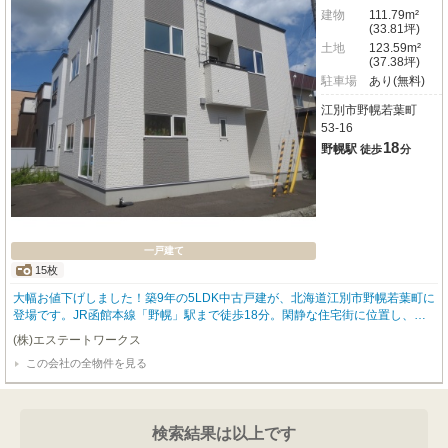
建物
111.79m²
(33.81坪)
土地
123.59m²
(37.38坪)
駐車場
あり(無料)
江別市野幌若葉町
53-16
18
野幌駅
徒歩
分
一戸建て
15枚
大幅お値下げしました！築9年の5LDK中古戸建が、北海道江別市野幌若葉町に
登場です。JR函館本線「野幌」駅まで徒歩18分。閑静な住宅街に位置し、南
角地につき、陽当たりも良好です。広々とした17.9帖のLDKは家族団らんのス
(株)エステートワークス
ペースにぴったり。5部屋の洋室は、お子様のお部屋や書斎など、ご家族のラ
この会社の全物件を見る
イフスタイルに合わせて多様に活用いただけます。江別市立野幌若葉小学校ま
で徒歩4分、わかば保育園本園まで徒歩7分と、子育て世代にも嬉しい立地。コ
ンビニも近く、生活利便性も良好です。設備も充実しており、オール電化、IH
クッキングヒーター付きのシステムキッチン、ゆったり1.25坪の浴室には、乾
検索結果は以上です
燥・暖房機能も完備。シューズインクローゼットや2ヶ所のトイレも嬉しいポ