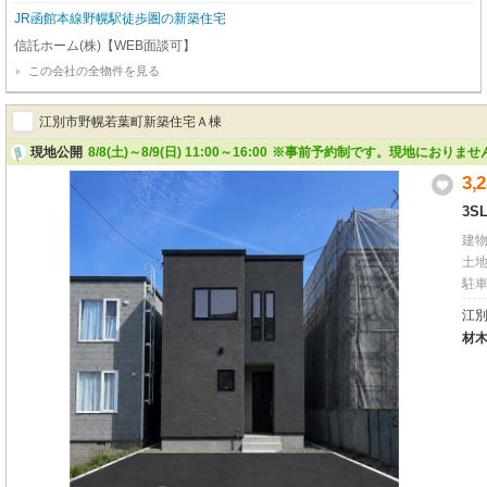
JR函館本線野幌駅徒歩圏の新築住宅
信託ホーム(株)【WEB面談可】
この会社の全物件を見る
江別市野幌若葉町新築住宅Ａ棟
現地公開
8/8(土)～8/9(日) 11:00～16:00
※事前予約制です。現地におりませ
3,
3S
建
土
駐
江
材