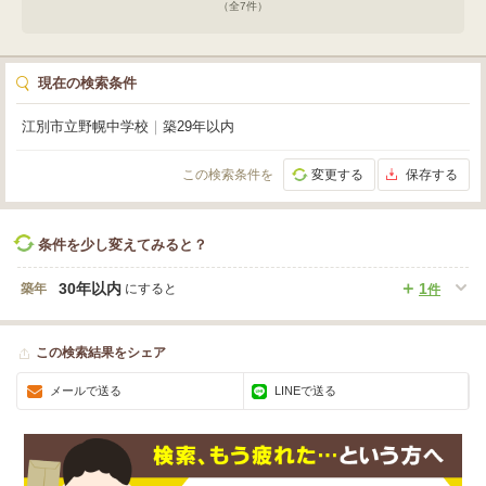
イントです。駐車スペースもございますので、お車をお持ちの方にも便利で
（全
7
件）
す。空き家ですので、いつでもご自身のペースでゆっくりとご内覧いただけま
す。ぜひ一度、現地で快適な住まいをご体感ください。お問い合わせをお待ち
しております！
現在の検索条件
江別市立野幌中学校
｜
築29年以内
この検索条件を
変更する
保存する
条件を少し変えてみると？
30年以内
1
築年
にすると
件
この検索結果をシェア
メールで送る
LINEで送る