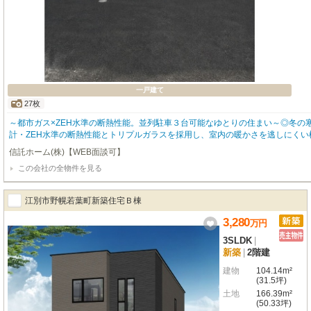
一戸建て
27枚
～都市ガス×ZEH水準の断熱性能。並列駐車３台可能なゆとりの住まい～◎冬の
計・ZEH水準の断熱性能とトリプルガラスを採用し、室内の暖かさを逃しにくい
のエコジョーズにより、毎月の光熱費の負担を軽減しやすい設備となっておりま
信託ホーム(株)【WEB面談可】
家族の日常に・敷地内にはお車を並列で３台駐車できるゆとりのスペースを確保
この会社の全物件を見る
の荷物の受け取りに便利な宅配ボックスを標準設置しております。◎毎日の家事
タンダード製の高断熱浴槽は、ご家族の入浴時間がずれても温かさを保ちます。
た対面キッチンで、お子様の様子を見ながらお料理が可能です。
江別市野幌若葉町新築住宅Ｂ棟
3,280
万
円
3SLDK
|
新築
|
2階建
建物
104.14m²
(31.5坪)
土地
166.39m²
(50.33坪)