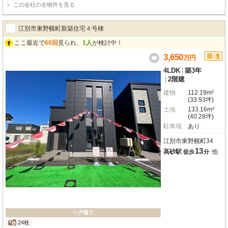
この会社の全物件を見る
江別市東野幌町新築住宅４号棟
ここ最近で
60回
見られ、
1人
が検討中！
3,650
万
円
4LDK
|
築3年
|
2階建
建物
112.19m²
(33.93坪)
土地
133.16m²
(40.28坪)
駐車場
あり
江別市東野幌町34
13
高砂駅
他
徒歩
分
一戸建て
24枚