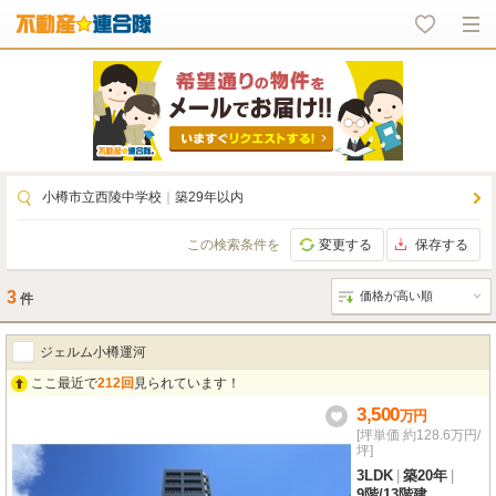
小樽市立西陵中学校
｜
築29年以内
この検索条件を
変更する
保存する
3
件
ジェルム小樽運河
ここ最近で
212回
見られています！
3,500
万
円
[坪単価 約128.6万円/
坪]
3LDK
|
築20年
|
9階
/
13階建