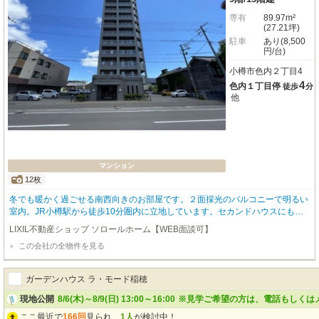
専有
89.97m²
(27.21坪)
駐車
あり(8,500
円/台)
小樽市色内２丁目4
4
色内１丁目停
徒歩
分
他
マンション
12枚
冬でも暖かく過ごせる南西向きのお部屋です。２面採光のバルコニーで明るい
室内。JR小樽駅から徒歩10分圏内に立地しています。セカンドハウスにもお
すすめです。お客様の住まい探しを、経験豊富な当社スタッフがしっかりとサ
LIXIL不動産ショップ ソロールホーム【WEB面談可】
ポートいたします。ご要望やご不明な点などござましたら、メール又はお電話
この会社の全物件を見る
にてご連絡ください(#^^#)
ガーデンハウス ラ・モード稲穂
現地公開
8/6(木)～8/9(日) 13:00～16:00
※見学ご希望の方は、電話もしくはメ
ここ最近で
166回
見られ、
1人
が検討中！