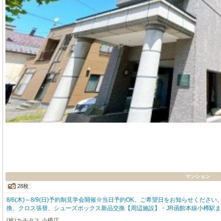
マンション
28枚
8/6(木)～8/9(日)予約制見学会開催※当日予約OK。ご希望日をお知らせく
換、クロス張替、シューズボックス新品交換【周辺施設】・JR函館本線小樽駅まで
崎屋小樽店様約400ｍ（徒歩5分）・ツルハドラッグ小樽店様まで約260m（
(株)カチタス 小樽店