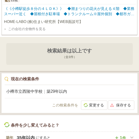
22枚
《《小樽駅徒歩８分の４ＬＤＫ》》 ◆潮まつりの花火が見える４階 ◆業務
スーパー近く ◆屋根付き駐車場 ◆トランクルーム※屋外個別 ◆都市ガス
◆入居中ですが内覧もご相談下さい ★小樽から北海道の不動産を発信ＨＯＭ
HOME-LABO (株)住まい研究所【WEB面談可】
Ｅ－ＬＡＢＯ★
この会社の全物件を見る
検索結果は以上です
（全
3
件）
現在の検索条件
小樽市立西陵中学校
｜
築29年以内
この検索条件を
変更する
保存する
条件を少し変えてみると？
35年以内
1
築年
にすると
件