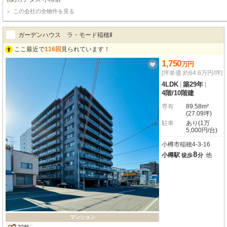
証。・敷地内に1台駐車可能です。空き状況についてはお問い合わせください。
この会社の全物件を見る
自社売主物件につき随時内覧可能です。お電話かメールでご希望日をお知らせく
ガーデンハウス ラ・モード稲穂Ⅱ
ここ最近で
116回
見られています！
1,750
万
円
[坪単価 約64.6万円/坪]
4LDK
|
築29年
|
4階
/
10階建
専有
89.58m²
(27.09坪)
駐車
あり(1万
5,000円/台)
小樽市稲穂4-3-16
8
小樽駅
他
徒歩
分
マンション