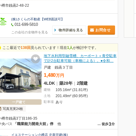
小樽市銭函2-48-22
(株)さくらの不動産【WEB面談可】
011-699-5810
お問合せ
物件詳細を見る
この会社の全物件を見る
ここ最近で
138回
見られています！現在
1人
が検討中です。
地下水利用型融雪槽、カーポート＋青空駐車
で計2台駐車可能（車種による）。●令和…
戸建 銭函３丁目
1,480
万
円
4LDK
|
築28年
|
2階建
建物
105.16m² (31.81坪)
土地
201.49m² (60.95坪)
駐車場
あり
一戸建て
写真充実24枚
小樽市銭函3丁目186-35
3
中央バス
「職業能力開発大前」停
他
…
徒歩
分
イエステーション小樽店 北章宅建(株)