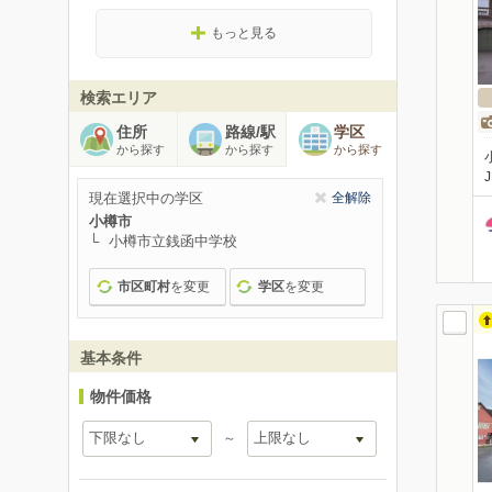
もっと見る
検索エリア
住所
路線/駅
学区
から探す
から探す
から探す
現在選択中の学区
全解除
小樽市
小樽市立銭函中学校
市区町村
を変更
学区
を変更
基本条件
物件価格
～