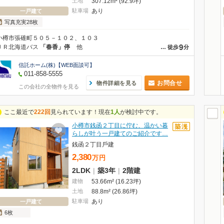
土地
307.12m² (92.9坪)
駐車場
あり
一戸建て
写真充実28枚
小樽市張碓町５０５－１０２、１０３
9
ＪＲ北海道バス
「春香」停
他
…
徒歩
分
信託ホーム(株)【WEB面談可】
011-858-5555
お問合せ
物件詳細を見る
この会社の全物件を見る
ここ最近で
222回
見られています！現在
1人
が検討中です。
小樽市銭函２丁⽬に佇む、温かい暮
らしが叶う一戸建てのご紹介です…
銭函２丁⽬⼾建
2,380
万
円
2LDK
|
築3年
|
2階建
建物
53.66m² (16.23坪)
土地
88.8m² (26.86坪)
駐車場
あり
一戸建て
6枚