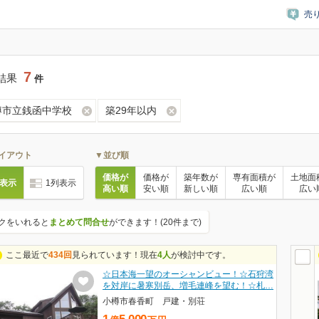
売
7
結果
件
樽市立銭函中学校
築29年以内
イアウト
▼並び順
価格が
価格が
築年数が
専有面積が
土地面
列表示
1列表示
高い順
安い順
新しい順
広い順
広い
クをいれると
まとめて問合せ
ができます！(20件まで)
ここ最近で
434回
見られています！現在
4人
が検討中です。
☆日本海一望のオーシャンビュー！☆石狩湾
を対岸に暑寒別岳、増毛連峰を望む！☆札…
小樽市春香町 戸建・別荘