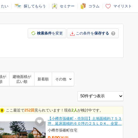
りたい
探してもらう
セミナー
コラム
マイリスト
検索条件
を変更
この条件を
保存する
積が
建物面積が
新着順
その他
順
広い順
ここ最近で
252回
見られています！現在
2人
が検討中です。
【小樽市張碓町・売別荘】土地面積約７５３
坪、延床面積約６０坪の２ＳＬＤＫ。全室…
小樽市張碓町住宅