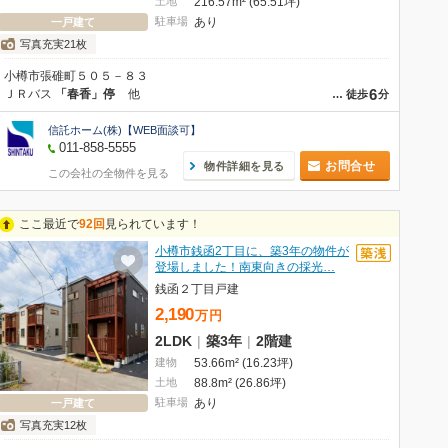
土地
216.57m² (65.51坪)
駐車場
あり
一戸建て
写真充実21枚
小樽市張碓町５０５－８３
6
ＪＲバス
「春香」停
他
…
徒歩
分
信託ホーム(株)【WEB面談可】
011-858-5555
お問合せ
物件詳細を見る
この会社の全物件を見る
ここ最近で
92回
見られています！
小樽市銭函2丁目に、築3年の物件が
登場しました！南東向きの採光…
銭函２丁目戸建
2,190
万
円
2LDK
|
築3年
|
2階建
建物
53.66m² (16.23坪)
土地
88.8m² (26.86坪)
駐車場
あり
一戸建て
写真充実12枚