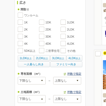
広さ
間取り
ワンルーム
1K
1DK
1LDK
2K
2DK
2LDK
3K
3DK
3LDK
4K
4DK
4LDK
5DK以上
二世帯住宅
その他
1LDK
2LDK
3LDK
4LDK
以上
以上
以上
以上
一人暮らし向き
ファミリー向き
専有面積
（m²）
坪数で指定
～
土地面積
（m²）
坪数で指定
～