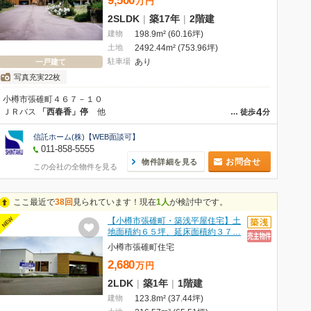
9,500
万
円
2SLDK
|
築17年
|
2階建
建物
198.9m² (60.16坪)
土地
2492.44m² (753.96坪)
駐車場
あり
一戸建て
写真充実22枚
小樽市張碓町４６７－１０
4
ＪＲバス
「西春香」停
他
…
徒歩
分
信託ホーム(株)【WEB面談可】
011-858-5555
お問合せ
物件詳細を見る
この会社の全物件を見る
ここ最近で
38回
見られています！現在
1人
が検討中です。
NEW
【小樽市張碓町・築浅平屋住宅】土
地面積約６５坪、延床面積約３７…
小樽市張碓町住宅
2,680
万
円
2LDK
|
築1年
|
1階建
建物
123.8m² (37.44坪)