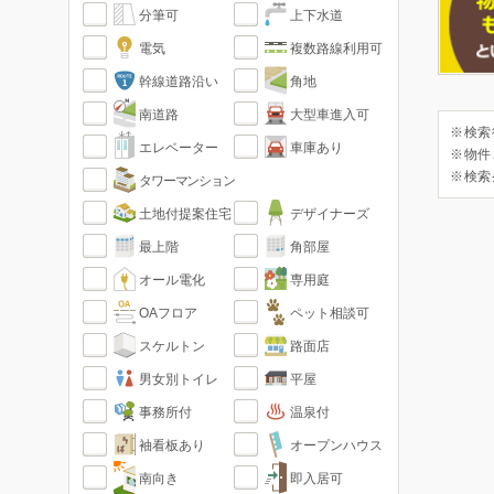
分筆可
上下水道
電気
複数路線利用可
幹線道路沿い
角地
南道路
大型車進入可
※検索
エレベーター
車庫あり
※物件
※検索
タワーマンション
土地付提案住宅
デザイナーズ
最上階
角部屋
オール電化
専用庭
OAフロア
ペット相談可
スケルトン
路面店
男女別トイレ
平屋
事務所付
温泉付
袖看板あり
オープンハウス
南向き
即入居可