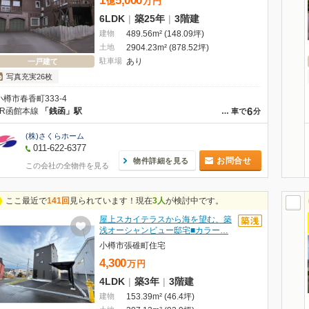
1
5,000
億
万
円
6LDK
|
築25年
|
3階建
建物
489.56m² (148.09坪)
土地
2904.23m² (878.52坪)
駐車場
あり
一戸建て
写真充実26枚
小樽市春香町333-4
6
JR函館本線
「銭函」駅
…
車で
分
(株)さくらホーム
011-622-6377
お問合せ
物件詳細を見る
この会社の全物件を見る
ここ最近で
141回
見られています！現在
3人
が検討中です。
屋上スカイテラスから海を望む、築
浅オーシャンビュー邸宅■カラー…
小樽市張碓町住宅
4,300
万
円
4LDK
|
築3年
|
3階建
建物
153.39m² (46.4坪)