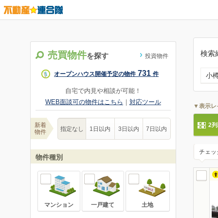
検索
売買物件
を探す
投資物件
731
オープンハウス開催予定の物件
件
小
自宅で内見や相談が可能！
WEB面談可の物件はこちら
｜
対応ツール
▼表示レ
新着
2
指定なし
1日以内
3日以内
7日以内
物件
チェッ
物件種別
マンション
一戸建て
土地