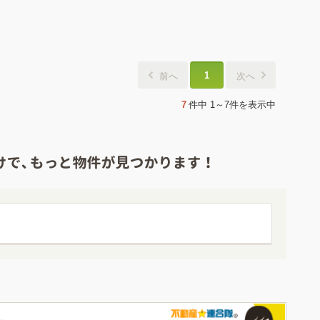
1
前へ
次へ
7
件中
1～7件
を表示中