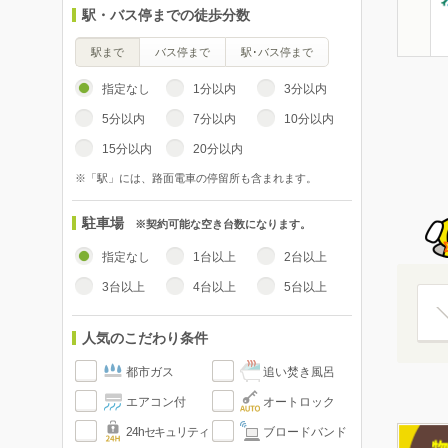
駅・バス停までの徒歩分数
駅まで
バス停まで
駅･バス停まで
指定なし
1分以内
3分以内
5分以内
7分以内
10分以内
15分以内
20分以内
※「駅」には、路面電車の停留所も含まれます。
駐車場
※契約可能な空き台数になります。
指定なし
1台以上
2台以上
3台以上
4台以上
5台以上
人気のこだわり条件
都市ガス
追い焚き風呂
エアコン付
オートロック
24hセキュリティ
ブロードバンド