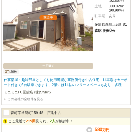
(52.85坪)
土地
300.82m²
(90.99坪)
駐車場
あり
商談中
茅部郡森町上台町81
8
森駅
徒歩
分
一戸建て
26枚
仕事部屋・趣味部屋としても使用可能な事務所付き中古住宅！駐車場はカーポ
ート付きで3台駐車できます。2階には14帖のフリースペースもあり、多種多
様な用途として活用でき、夢が膨らみますね♪詳しくはミニミニFC函館店【01
ミニミニFC函館店 (株)Style'S
38-87-1023】までお気軽にお問い合わせください！
この会社の全物件を見る
森町字常磐町159-48 戸建中古
ここ最近で
215回
見られ、
2人
が検討中！
580
万
円