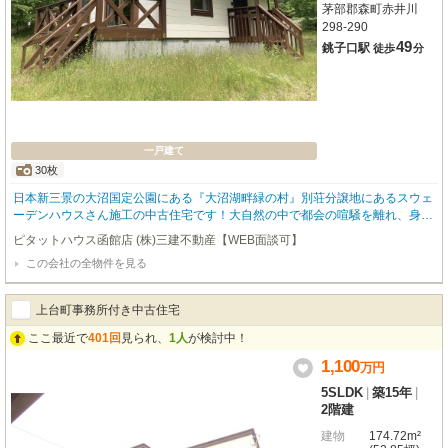
茅部郡森町赤井川
298-290
49
銚子口駅
徒歩
分
一戸建て
30枚
日本新三景の大沼国定公園にある『大沼湖畔緑の村』別荘分譲地にあるスウェ
ーデンハウスさん施工の中古住宅です！大自然の中で都会の喧騒を離れ、身も
心もリフレッシュできるこの場所でかけがえのない自分だけの時間を過ごすの
ピタットハウス函館店 (株)三建不動産【WEB面談可】
はいかがでしょうか？木の温もりと天窓もあって明るいオウチですよ！土地の
この会社の全物件を見る
広さは広々814坪ありますので別荘としてヨシ、定住でもヨシの物件です！荷
物はまだ少しありますが、ご希望の方には家具などをお譲りすることも可能で
す！（新築時にスウェーデンハウスさんからプレゼントされた家具もございま
上台町事務所付き中古住宅
す）管理もしっかりした分譲地ですので、管理事務所には管理人さんがいらっ
しゃるので安心ですね！更に生活を豊かに彩るオーナー様のみがご使用できる
ここ最近で
401回
見られ、
1人
が検討中！
テニスコートやバーベキューハウスもありますので、ご友人やご家族などと一
1,100
万
円
緒に素敵なお時間を過ごせると思います！水道も管理会社さんが毎月水質検査
を行っていただけてますので安心ですし、インターネットのご使用も可能にな
5SLDK
|
築15年
|
っております！気になる方には詳しい資料お渡しいたしますし、内覧のご案内
2階建
も是非お待ちしております！★ピタットハウス函館店㈱三建不動産：0138-54-
9377★
建物
174.72m²