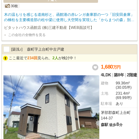
30枚
木の温もりを感じる道南杉と、函館港の赤レンガ倉庫群の一つ「旧安田倉庫」
の棟柱を主要構造部の柱や梁に使用し大空間を実現した「からまつの森」別荘
地に建つ中古住宅です！その圧倒的存在感の柱や梁は、是非ご自身の目でご覧
ピタットハウス函館店 (株)三建不動産【WEB面談可】
になっていただきたい物件です！薪ストーブと鉄筋コンクリート造ベタ基礎内
この会社の全物件を見る
部の床暖でお家全体を温めますので、どこにいても暖かいオウチになっており
ます！循環式動線の間取りと、間仕切壁の一部を鉄筋コンクリート製とし避難
路の確保とデザイン性を兼ね備えた唯一無二のオウチですよ！床や建具なども
[築浅♪] 森町字上台町中古戸建
道南杉を使用し、仕上げは珪藻土の塗り壁で湿度調整の機能性とデザイン性を
融合、バスルームやIHクッキングヒーターや水洗トイレなど先進的な技術設備
ここ最近で
234回
見られ、
2人
が検討中！
を搭載した本当に素敵なお家になっております！現在入居中ですので内覧には
1,680
万
円
事前のご予約をいただきますが、是非一度見ていただきたい物件です！他にも
屋根付き駐車スペースや大型物置にウッドデッキや天窓など、必見ポイント盛
4LDK
|
築8年
|
2階建
り沢山です！リモート案内も可能ですのでお気軽にご相談下さい♬是非、お問
い合わせお待ちしております！★ピタットハウス函館店㈱三建不動産0138-54-
建物
99.36m²
(30.05坪)
9377★
土地
231.4m²
(69.99坪)
駐車場
あり
茅部郡森町上台町
144-37
8
森駅
徒歩
分