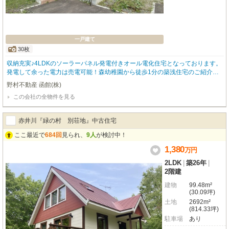
一戸建て
30枚
収納充実♪4LDKのソーラーパネル発電付きオール電化住宅となっております。
発電して余った電力は売電可能！森幼稚園から徒歩1分の築浅住宅のご紹介で
す！敷地内には車種や停め方によって４台ほど駐車可能です！物置もございま
野村不動産 函館(株)
すのでタイヤ置場にも困りません♪夏は広い敷地でお仲間とBBQなど如何でし
この会社の全物件を見る
ょうか？？
赤井川『緑の村 別荘地』中古住宅
ここ最近で
684回
見られ、
9人
が検討中！
1,380
万
円
2LDK
|
築26年
|
2階建
建物
99.48m²
(30.09坪)
土地
2692m²
(814.33坪)
駐車場
あり