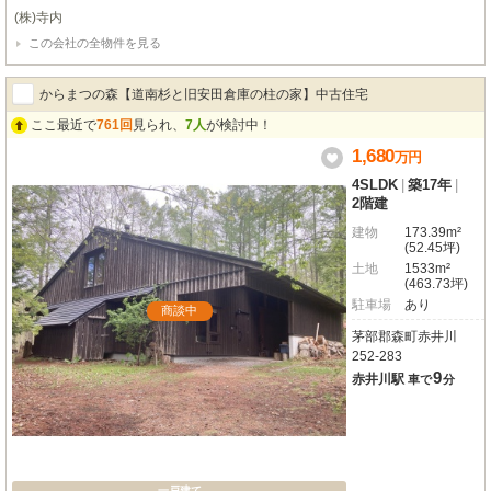
まれて、ゆったりと贅沢に時間を使いたい方には適した物件です。近隣施設と
(株)寺内
して、ちゃっぷ林館（温泉施設）、青少年活動支援施設ネイパル森、大沼レイ
この会社の全物件を見る
クゴルフクラブ、国道5号線沿いまで移動すればコンビニ、飲食店等の選択肢
は更に増えます。避暑等で一時的にお過ごしになられる方、郊外型の物件をお
求めの方には、是非ともご一考頂きたい物件となっております。【2023年
からまつの森【道南杉と旧安田倉庫の柱の家】中古住宅
（令和5年）9月22日 価格変更】なお、ご内覧につきましては事前予約制と
させて頂きます。
ここ最近で
761回
見られ、
7人
が検討中！
1,680
万
円
4SLDK
|
築17年
|
2階建
建物
173.39m²
(52.45坪)
土地
1533m²
(463.73坪)
駐車場
あり
商談中
茅部郡森町赤井川
252-283
9
赤井川駅
車で
分
一戸建て