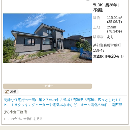
5LDK
|
築28年
|
2階建
建物
115.91m²
(35.06坪)
土地
259m²
(78.34坪)
駐車場
あり
茅部郡森町常盤町
159-48
20
東森駅
他
徒歩
分
一戸建て
29枚
閑静な住宅街の一画に築２７年の中古登場！部屋数５部屋に広々としたＬＤ
Ｋ。ＩＨクッキングヒーターや電気温水器など、オール電化の物件。南西部開
口部多く、陽当たり良好。 お問い合わせは小倉工務店住宅不動産部☎41-384
(株)小倉工務店
4まで、お気軽に☆
この会社の全物件を見る