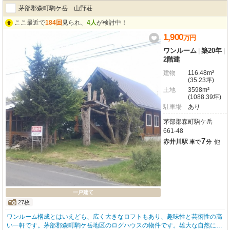
トやシューズインクローゼット、納戸など収納も充実しており、お部屋をすっ
茅部郡森町駒ケ岳 山野荘
きりと保てますね。JR函館本線「森駅」まで徒歩8分とアクセスも便利。徒歩
圏内には幼稚園、小学校、病院、スーパー、コンビニなどが揃い、子育て世代
ここ最近で
184回
見られ、
4人
が検討中！
にも安心の住環境です。この機会に、快適な新生活を「上台町１４３モデル」
1,900
万
円
でスタートしませんか？ぜひ一度、現地でこの魅力をご体感ください。
ワンルーム
|
築20年
|
2階建
建物
116.48m²
(35.23坪)
土地
3598m²
(1088.39坪)
駐車場
あり
茅部郡森町駒ケ岳
661-48
7
赤井川駅
他
車で
分
一戸建て
27枚
ワンルーム構成とはいえども、広く大きなロフトもあり、趣味性と芸術性の高
い一軒です。茅部郡森町駒ケ岳地区のログハウスの物件です。雄大な自然に囲