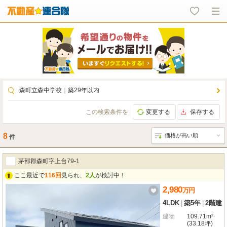
森町立森中学校
｜
築29年以内
この検索条件を
変更する
保存する
8
件
茅部郡森町字上台79-1
ここ最近で
116回
見られ、
2人
が検討中！
2,980
万
円
4LDK
|
築5年
|
2階建
建物
109.71m²
(33.18坪)