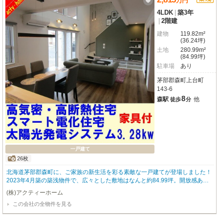
万
円
4LDK
|
築3年
|
2階建
建物
119.82m²
(36.24坪)
土地
280.99m²
(84.99坪)
駐車場
あり
茅部郡森町上台町
143-6
8
森駅
他
徒歩
分
一戸建て
26枚
北海道茅部郡森町に、ご家族の新生活を彩る素敵な一戸建てが登場しました！
2023年4月築の築浅物件で、広々とした敷地はなんと約84.99坪。開放感あふ
れる角地で、南西向きのため陽当たりも良好なのが嬉しいポイントです。間取
(株)アクティーホーム
りはゆとりの4LDK。18帖の広々としたLDKは、ご家族団らんの時間を豊かに
この会社の全物件を見る
してくれるでしょう。オール電化に加え太陽光発電システムも搭載しており、
家計に優しくエコな暮らしを実現していただけます。ウォークインクローゼッ