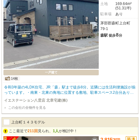
土地
169.64m²
(51.31坪)
駐車場
あり
茅部郡森町上台町
79-1
8
森駅
徒歩
分
一戸建て
14枚
令和3年築の4LDK住宅、JR「森」駅まで徒歩8分。近隣には生活利便施設が揃
っています。・南東・北東の角地に位置する敷地、駐車スペース2台分あり
（車種による）。・高気密高断熱トリプルガラスサッシを採用、太陽光発電3.
イエステーション八雲店 北章宅建(株)
3kwを設置したオール電化仕様。・1階は広々とした18.8帖のLDK、リビング
この会社の全物件を見る
上部には吹き抜けがあり開放的です。・2階には多用途に活用可能なファミリ
ースペース、ウォークインクローゼットがあります。・お問合せの際は【物件
番号12671】とお伝えいただけるとスムーズにご対応できます。
上台町１４３モデル
ここ最近で
211回
見られ、
1人
が検討中！
2,815