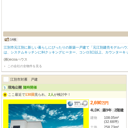
14枚
江別市元江別に新しい暮らしにぴったりの新築一戸建て「元江別建売モデルハウス 
は、システムキッチンにIHクッキングヒーター、コンロ3口以上、カウンター
み野小学校まで徒歩7分、江別第三中学校まで徒歩11分と、生活利便施設や教
(株)ecoaハウス
この会社の全物件を見る
江別市対雁 戸建
現地公開
随時開催
ここ最近で
130回
見られ、
2人
が検討中！
2,690
万
円
4LDK
|
築9年
|
2階建
建物
108.05m²
(32.68坪)
土地
258.73m²