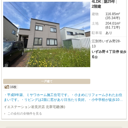
4LDK
|
築29年
|
2階建
建物
116.85m²
(35.34坪)
土地
204.01m²
(61.71坪)
駐車場
あり
江別市いずみ野28-
13
いずみ野４丁目停
徒歩
6
分
一戸建て
16枚
・平成9年築、ミサワホーム施工住宅です。・小まめにリフォームされたお住
まいです。・リビングは2面に窓があり日当たり良好。・小中学校が徒歩10分
圏内に位置しています。
イエステーション岩見沢店 北章宅建(株)
この会社の全物件を見る