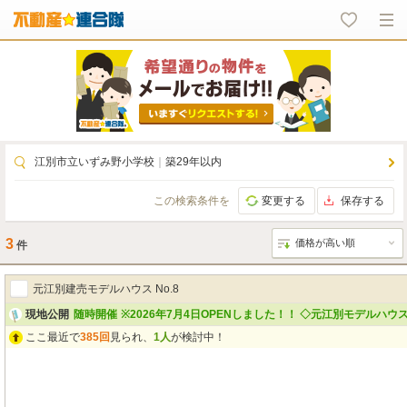
江別市立いずみ野小学校
｜
築29年以内
この検索条件を
変更する
保存する
3
件
元江別建売モデルハウス No.8
現地公開
随時開催
※2026年7月4日OPENしました！！ ◇元江別モデルハ
ここ最近で
385回
見られ、
1人
が検討中！