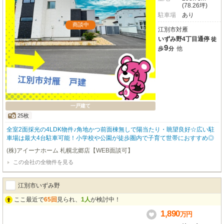
(78.26坪)
駐車場
あり
商談中
江別市対雁
いずみ野4丁目通停
徒
9
他
歩
分
一戸建て
25枚
全室2面採光の4LDK物件♪角地かつ前面棟無しで陽当たり・眺望良好☆広い駐
車場は最大4台駐車可能！小学校や公園が徒歩圏内で子育て世帯におすすめ◎
(株)アイーナホーム 札幌北郷店【WEB面談可】
この会社の全物件を見る
江別市いずみ野
ここ最近で
65回
見られ、
1人
が検討中！
1,890
万
円