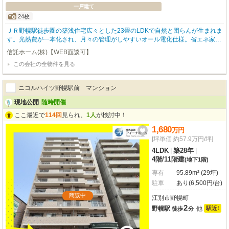
一戸建て
24枚
ＪＲ野幌駅徒歩圏の築浅住宅広々とした23畳のLDKで自然と団らんが生まれま
す。光熱費が一本化され、月々の管理がしやすいオール電化仕様。省エネ家電
(エアコン、ヒートポンプ給湯機)導入済みで、電気代も想像される程高くはあ
信託ホーム(株)【WEB面談可】
りません。火を使わない為、御年配の方や小さなお子様には特に安心です。ま
この会社の全物件を見る
た、給湯機タンク内の水は災害時には生活用水として使用出来ますので、心強
いです。2Fのお部屋は3室なので、持て余すことも無く掃除もラクラク。これ
なら丁度良い、という方がきっといらっしゃるはずです。実際の空間を是非、
ニコルハイツ野幌駅前 マンション
ご覧になって下さい！
現地公開
随時開催
ここ最近で
114回
見られ、
1人
が検討中！
1,680
万
円
[坪単価 約57.9万円/坪]
4LDK
|
築28年
|
4階
/
11階建
(地下1階)
専有
95.89m² (29坪)
駐車
あり(6,500円/台)
商談中
江別市野幌町
2
野幌駅
他
駅近!
徒歩
分