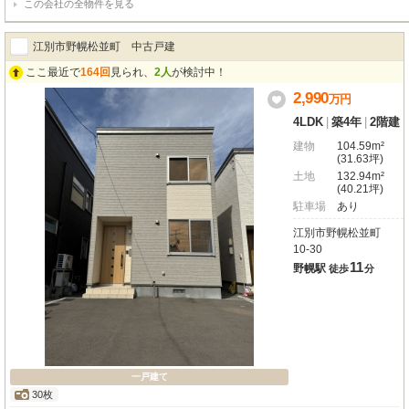
この会社の全物件を見る
製・高断熱浴槽のフルオートバス ◆宅配ボックス標準設置、不在時も安心 ◆
災保険料の軽減が期待できます ◆全居室クローゼット付き＋２階WIC約２．６
各階に節水型トイレを設置
江別市野幌松並町 中古戸建
ここ最近で
164回
見られ、
2人
が検討中！
2,990
万
円
4LDK
|
築4年
|
2階建
建物
104.59m²
(31.63坪)
土地
132.94m²
(40.21坪)
駐車場
あり
江別市野幌松並町
10-30
11
野幌駅
徒歩
分
一戸建て
30枚