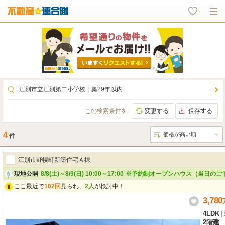
江別市立江別第二小学校
｜
築29年以内
この検索条件を
変更する
保存する
4
件
江別市野幌町新築住宅Ａ棟
現地公開
8/8(土)～8/9(日) 10:00～17:00
※予約制オープンハウス（当日のご
ここ最近で
102回
見られ、
2人
が検討中！
3,780
4LDK
|
2階建