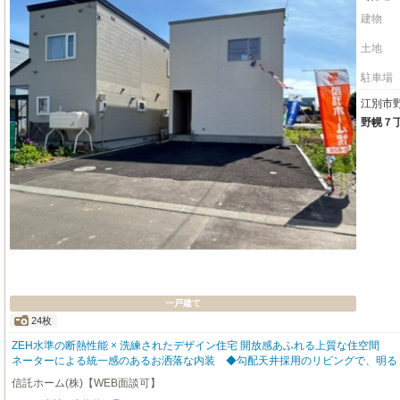
建物
土地
駐車場
江別市
野幌７
一戸建て
24枚
ZEH水準の断熱性能 × 洗練されたデザイン住宅 開放感あふれる上質な住空間
ネーターによる統一感のあるお洒落な内装 ◆勾配天井採用のリビングで、明る
計 ◆高性能トリプルガラス採用、ZEH水準の高断熱仕様 ◆給湯・暖房は省エ
信託ホーム(株)【WEB面談可】
ズ」を採用 ◆対面キッチン＋人造大理石シンクで使いやすさと美しさを両立 ◆takar