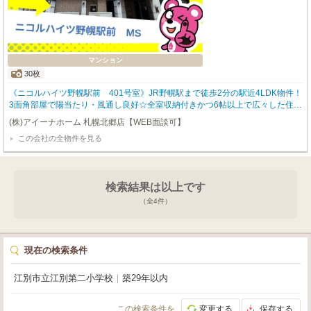
マンション
30枚
《ニコルハイツ野幌駅前 401号室》JR野幌駅まで徒歩2分の駅近4LDK物件！
3面角部屋で陽当たり・風通し良好☆全室収納付きかつ6帖以上で広々した住環
境◎周辺施設も充実で生活に便利な好立地♪
(株)アイーナホーム 札幌北郷店【WEB面談可】
この会社の全物件を見る
検索結果は以上です
（全
4
件）
現在の検索条件
江別市立江別第二小学校
｜
築29年以内
この検索条件を
変更する
保存する