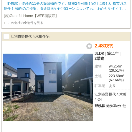
「野幌駅」徒歩約11分の築浅物件です。駐車2台可能！家計に優しい都市ガス
物件！ 物件のご提案、資金計画や住宅ローンについても、 わかりやすく丁寧
にご説明させて頂きます。
(株)Grateful Home【WEB面談可】
この会社の全物件を見る
江別市野幌代々木町住宅
2,480
万
円
3LDK
|
築11年
|
2階建
建物
94.25m²
(28.51坪)
土地
223.68m²
(67.66坪)
駐車場
あり
江別市野幌代々木町
4-24
15
野幌駅
他
徒歩
分