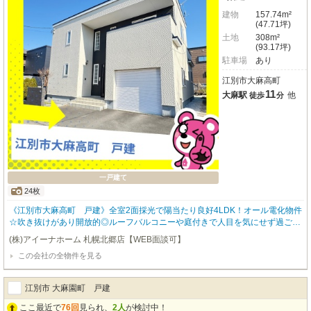
建物
157.74m²
(47.71坪)
土地
308m²
(93.17坪)
駐車場
あり
江別市大麻高町
11
大麻駅
他
徒歩
分
一戸建て
24枚
《江別市大麻高町 戸建》全室2面採光で陽当たり良好4LDK！オール電化物件
☆吹き抜けがあり開放的◎ルーフバルコニーや庭付きで人目を気にせず過ごせ
るスペース充実♪
(株)アイーナホーム 札幌北郷店【WEB面談可】
この会社の全物件を見る
江別市 大麻園町 戸建
ここ最近で
76回
見られ、
2人
が検討中！