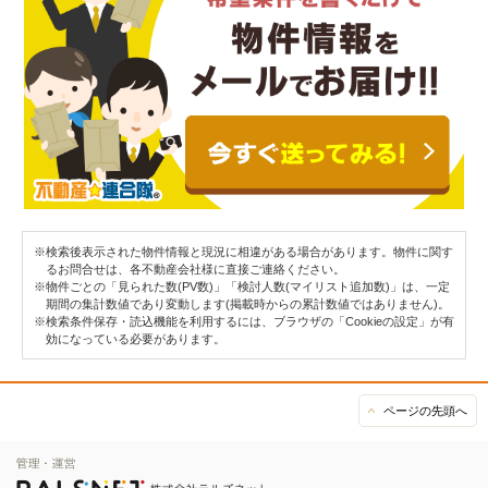
※検索後表示された物件情報と現況に相違がある場合があります。物件に関す
るお問合せは、各不動産会社様に直接ご連絡ください。
※物件ごとの「見られた数(PV数)」「検討人数(マイリスト追加数)」は、一定
期間の集計数値であり変動します(掲載時からの累計数値ではありません)。
※検索条件保存・読込機能を利用するには、ブラウザの「Cookieの設定」が有
効になっている必要があります。
ページの先頭へ