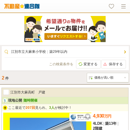
江別市立大麻東小学校
｜
築29年以内
この検索条件を
変更する
保存する
2
件
江別市大麻高町 戸建
現地公開
随時開催
ここ最近で
207回
見られ、
3人
が検討中！
4,930
万
円
4LDK
|
築13年
|
2階建