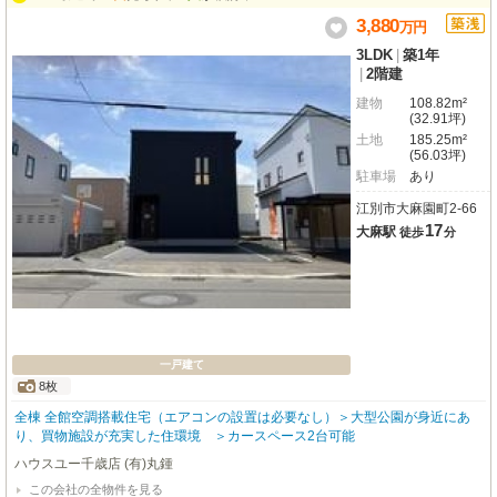
3,880
万
円
3LDK
|
築1年
|
2階建
建物
108.82m²
(32.91坪)
土地
185.25m²
(56.03坪)
駐車場
あり
江別市大麻園町2-66
17
大麻駅
徒歩
分
一戸建て
8枚
全棟 全館空調搭載住宅（エアコンの設置は必要なし）＞大型公園が身近にあ
り、買物施設が充実した住環境 ＞カースペース2台可能
ハウスユー千歳店 (有)丸鍾
この会社の全物件を見る