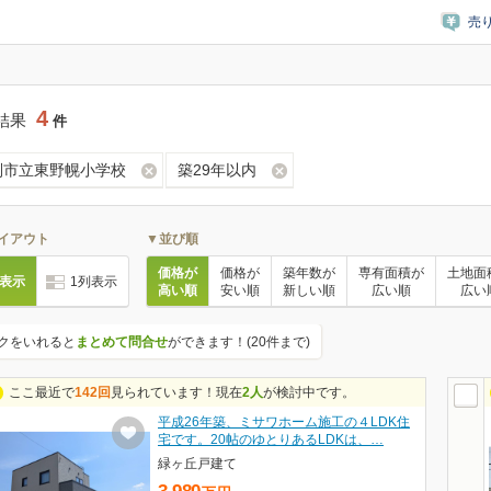
売
4
結果
件
別市立東野幌小学校
築29年以内
イアウト
▼並び順
価格が
価格が
築年数が
専有面積が
土地面
列表示
1列表示
高い順
安い順
新しい順
広い順
広い
クをいれると
まとめて問合せ
ができます！(20件まで)
ここ最近で
142回
見られています！現在
2人
が検討中です。
平成26年築、ミサワホーム施工の４LDK住
宅です。20帖のゆとりあるLDKは、…
緑ヶ丘戸建て