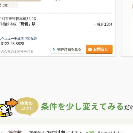
8枚
江別市東野幌本町32-13
13
JR函館本線
「野幌」駅
…
徒歩
分
ハウスユー千歳店 (有)丸鍾
0123-23-8828
お問合せ
物件詳細を見る
この会社の全物件を見る
築年数
35年以内
+
4
築年数を
にすると
件
見つかります！