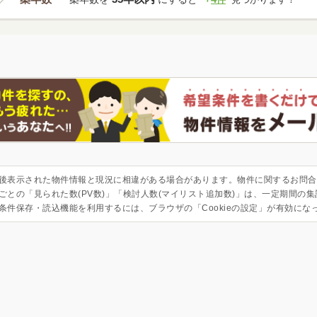
後表示された物件情報と現況に相違がある場合があります。物件に関するお問合
ごとの「見られた数(PV数)」「検討人数(マイリスト追加数)」は、一定期間の
条件保存・読込機能を利用するには、ブラウザの「Cookieの設定」が有効にな