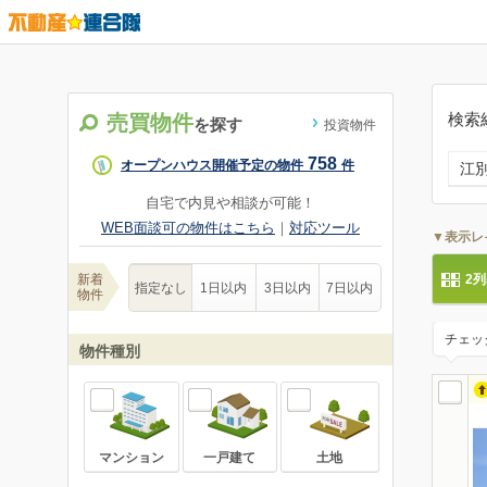
検索
売買物件
を探す
投資物件
758
オープンハウス開催予定の物件
件
江
自宅で内見や相談が可能！
WEB面談可の物件はこちら
｜
対応ツール
▼表示レ
新着
2
指定なし
1日以内
3日以内
7日以内
物件
チェッ
物件種別
マンション
一戸建て
土地