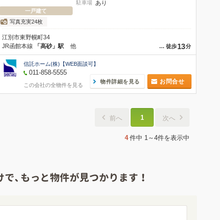
駐車場
あり
一戸建て
写真充実24枚
江別市東野幌町34
13
JR函館本線
「高砂」駅
他
…
徒歩
分
信託ホーム(株)【WEB面談可】
011-858-5555
お問合せ
物件詳細を見る
この会社の全物件を見る
1
前へ
次へ
4
件中
1～4件
を表示中