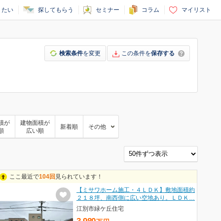
りたい
探してもらう
セミナー
コラム
マイリスト
検索条件
を変更
この条件を
保存する
積が
建物面積が
新着順
その他
順
広い順
ここ最近で
104回
見られています！
【ミサワホーム施工・４ＬＤＫ】敷地面積約
２１８坪、南西側に広い空地あり。ＬＤＫ…
江別市緑ケ丘住宅