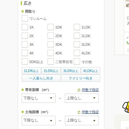
広さ
間取り
ワンルーム
1K
1DK
1LDK
2K
2DK
2LDK
3K
3DK
3LDK
4K
4DK
4LDK
5DK以上
二世帯住宅
その他
1LDK
2LDK
3LDK
4LDK
以上
以上
以上
以上
一人暮らし向き
ファミリー向き
専有面積
（m²）
坪数で指定
～
土地面積
（m²）
坪数で指定
～