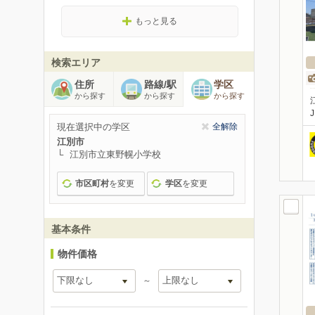
もっと見る
検索エリア
住所
路線/駅
学区
から探す
から探す
から探す
現在選択中の学区
全解除
江別市
江別市立東野幌小学校
市区町村
を変更
学区
を変更
基本条件
物件価格
～