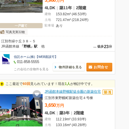
3,980
万
円
4LDK
|
築11年
|
2階建
建物
153.82m² (46.53坪)
土地
721.47m² (218.24坪)
駐車場
あり
一戸建て
写真充実22枚
江別市緑ケ丘３８－５
23
JR函館本線
「野幌」駅
他
…
徒歩
分
信託ホーム(株)【WEB面談可】
011-858-5555
お問合せ
物件詳細を見る
この会社の全物件を見る
ここ最近で
60回
見られています！現在
1人
が検討中です。
JR函館本線野幌駅徒歩圏の新築住宅
江別市東野幌町新築住宅４号棟
3,650
万
円
4LDK
|
築3年
|
2階建
建物
112.19m² (33.93坪)
土地
133.16m² (40.28坪)