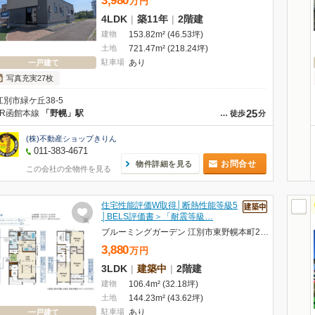
3,980
万
円
4LDK
|
築11年
|
2階建
建物
153.82m² (46.53坪)
土地
721.47m² (218.24坪)
駐車場
あり
一戸建て
写真充実27枚
江別市緑ケ丘38-5
25
JR函館本線
「野幌」駅
…
徒歩
分
(株)不動産ショップきりん
011-383-4671
お問合せ
物件詳細を見る
この会社の全物件を見る
住宅性能評価W取得│断熱性能等級5
│BELS評価書＞「耐震等級…
ブルーミングガーデン 江別市東野幌本町2棟1号棟
3,880
万
円
3LDK
|
建築中
|
2階建
建物
106.4m² (32.18坪)
土地
144.23m² (43.62坪)
駐車場
あり
一戸建て