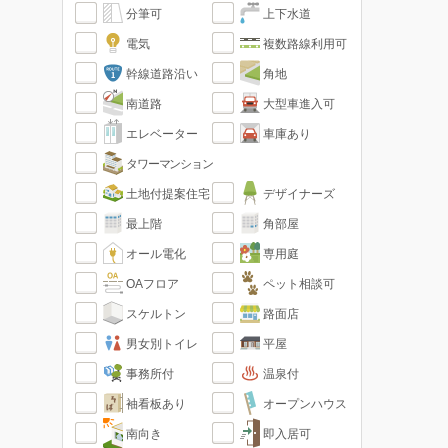
分筆可
上下水道
電気
複数路線利用可
幹線道路沿い
角地
南道路
大型車進入可
エレベーター
車庫あり
タワーマンション
土地付提案住宅
デザイナーズ
最上階
角部屋
オール電化
専用庭
OAフロア
ペット相談可
スケルトン
路面店
男女別トイレ
平屋
事務所付
温泉付
袖看板あり
オープンハウス
南向き
即入居可