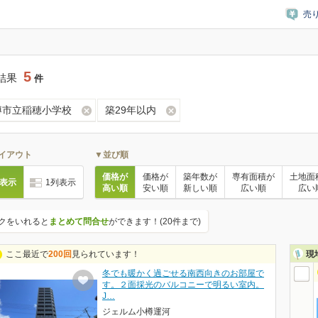
売
5
結果
件
樽市立稲穂小学校
築29年以内
イアウト
▼並び順
価格が
価格が
築年数が
専有面積が
土地面
列表示
1列表示
高い順
安い順
新しい順
広い順
広い
クをいれると
まとめて問合せ
ができます！(20件まで)
ここ最近で
200回
見られています！
現
冬でも暖かく過ごせる南西向きのお部屋で
す。２面採光のバルコニーで明るい室内。
J…
ジェルム小樽運河