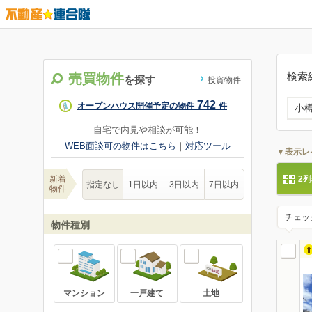
検索
売買物件
を探す
投資物件
742
オープンハウス開催予定の物件
件
小
自宅で内見や相談が可能！
WEB面談可の物件はこちら
｜
対応ツール
▼表示レ
新着
2
指定なし
1日以内
3日以内
7日以内
物件
チェッ
物件種別
マンション
一戸建て
土地