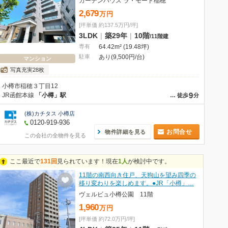
ガーデンハウス ラ・モード稲穂
2,679
万
円
[坪単価 約137.5万円/坪]
3LDK
|
築29年
|
10階
/
11階建
専有
64.42m² (19.48坪)
駐車
あり(9,500円/台)
マンション
写真充実28枚
小樽市稲穂３丁目12
9
JR函館本線
「小樽」駅
…
徒歩
分
(株)カチタス 小樽店
0120-919-936
お問合せ
物件詳細を見る
この会社の全物件を見る
ここ最近で
131回
見られています！現在
1人
が検討中です。
11階の南西向き住戸、天狗山を望み四季の
移り変わりを楽しめます。●JR「小樽」…
ヴェルビュ小樽公園 11階
1,960
万
円
[坪単価 約72.0万円/坪]