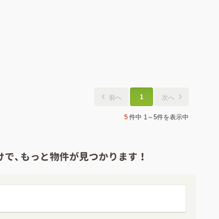
1
前へ
次へ
5
件中
1～5件
を表示中