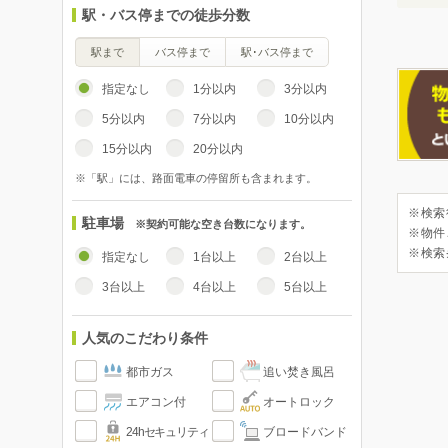
駅・バス停までの徒歩分数
駅まで
バス停まで
駅･バス停まで
指定なし
1分以内
3分以内
5分以内
7分以内
10分以内
15分以内
20分以内
※「駅」には、路面電車の停留所も含まれます。
※検索
駐車場
※契約可能な空き台数になります。
※物件
※検索
指定なし
1台以上
2台以上
3台以上
4台以上
5台以上
人気のこだわり条件
都市ガス
追い焚き風呂
エアコン付
オートロック
24hセキュリティ
ブロードバンド