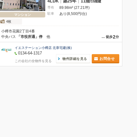
4LDK
|
築25年
|
11階
/
15階建
専有
89.98m² (27.21坪)
駐車
あり(8,500円/台)
マンション
4枚
小樽市花園2丁目4番
2
中央バス
「市役所通」停
他
…
徒歩
分
イエステーション小樽店 北章宅建(株)
0134-64-1317
お問合せ
物件詳細を見る
この会社の全物件を見る