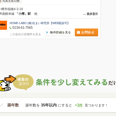
写真充実22枚
小樽市稲穂4-3-16
8
JR函館本線
「小樽」駅
他
…
徒歩
分
HOME-LABO (株)住まい研究所【WEB面談可】
0134-61-7565
お問合せ
物件詳細を見る
この会社の全物件を見る
築年数
35年以内
+
3
築年数を
にすると
件
見つかります！