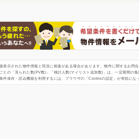
後表示された物件情報と現況に相違がある場合があります。物件に関するお問合
ごとの「見られた数(PV数)」「検討人数(マイリスト追加数)」は、一定期間の
条件保存・読込機能を利用するには、ブラウザの「Cookieの設定」が有効にな