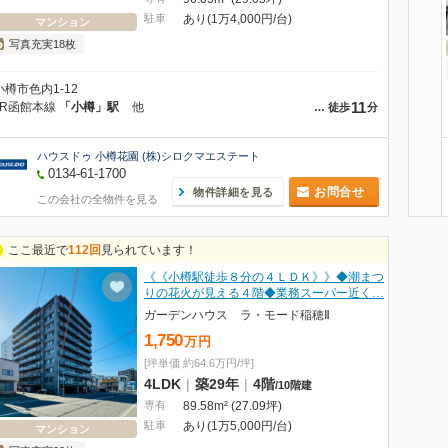
駐車
あり(1万4,000円/台)
マンション
写真充実18枚
小樽市色内1-12
11
JR函館本線
「小樽」駅
他
…
徒歩
分
ハウスドゥ 小樽花園 (株)シロクマエステート
0134-61-1700
お問合せ
物件詳細を見る
この会社の全物件を見る
ここ最近で
112回
見られています！
《《小樽駅徒歩８分の４ＬＤＫ》》◆潮まつ
りの花火が見える４階◆業務スーパー近く…
ガーデンハウス ラ・モード稲穂Ⅱ
1,750
万
円
[坪単価 約64.6万円/坪]
4LDK
|
築29年
|
4階
/
10階建
専有
89.58m² (27.09坪)
駐車
あり(1万5,000円/台)
マンション