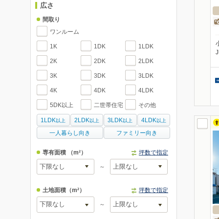
広さ
間取り
ワンルーム
1K
1DK
1LDK
2K
2DK
2LDK
3K
3DK
3LDK
4K
4DK
4LDK
5DK以上
二世帯住宅
その他
1LDK
2LDK
3LDK
4LDK
以上
以上
以上
以上
一人暮らし向き
ファミリー向き
専有面積
（m²）
坪数で指定
～
土地面積
（m²）
坪数で指定
～