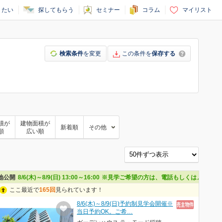
りたい
探してもらう
セミナー
コラム
マイリスト
検索条件
を変更
この条件を
保存する
積が
建物面積が
新着順
その他
順
広い順
地公開
8/6(木)～8/9(日) 13:00～16:00
※見学ご希望の方は、電話もしくはメールで
ここ最近で
165回
見られています！
8/6(木)～8/9(日)予約制見学会開催※
当日予約OK。ご希…