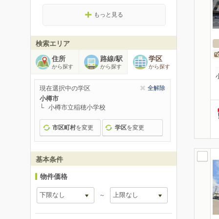
もっと見る
検索エリア
住所
路線/駅
学区
から探す
から探す
から探す
現在選択中の学区
全解除
小樽市
小樽市立稲穂小学校
市区町村
を変更
学区
を変更
基本条件
物件価格
～