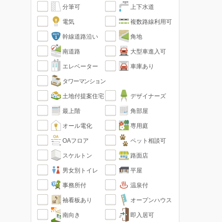
分筆可
上下水道
電気
複数路線利用可
幹線道路沿い
角地
南道路
大型車進入可
エレベーター
車庫あり
タワーマンション
土地付提案住宅
デザイナーズ
最上階
角部屋
オール電化
専用庭
OAフロア
ペット相談可
スケルトン
路面店
男女別トイレ
平屋
事務所付
温泉付
袖看板あり
オープンハウス
南向き
即入居可