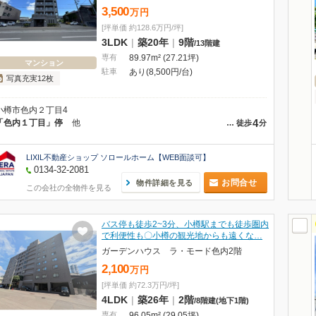
3,500
万
円
[坪単価 約128.6万円/坪]
3LDK
|
築20年
|
9階
/
13階建
専有
89.97m² (27.21坪)
マンション
駐車
あり(8,500円/台)
写真充実12枚
小樽市色内２丁目4
4
「色内１丁目」停
他
…
徒歩
分
LIXIL不動産ショップ ソロールホーム【WEB面談可】
0134-32-2081
お問合せ
物件詳細を見る
この会社の全物件を見る
バス停も徒歩2~3分、小樽駅までも徒歩圏内
で利便性も〇小樽の観光地からも遠くな…
ガーデンハウス ラ・モード色内2階
2,100
万
円
[坪単価 約72.3万円/坪]
4LDK
|
築26年
|
2階
/
8階建
(地下1階)
専有
96.05m² (29.05坪)