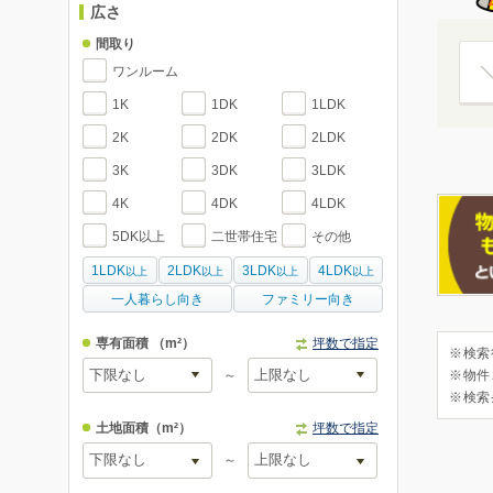
広さ
間取り
ワンルーム
1K
1DK
1LDK
2K
2DK
2LDK
3K
3DK
3LDK
4K
4DK
4LDK
5DK以上
二世帯住宅
その他
1LDK
2LDK
3LDK
4LDK
以上
以上
以上
以上
一人暮らし向き
ファミリー向き
専有面積
（m²）
坪数で指定
※検索
～
※物件
※検索
土地面積
（m²）
坪数で指定
～