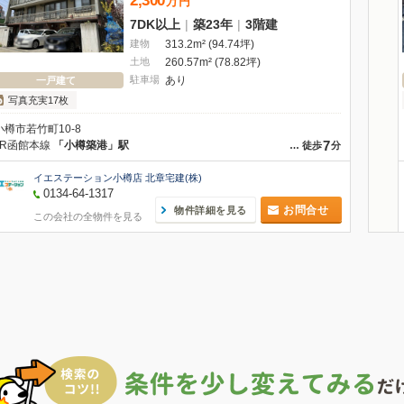
2,300
万
円
7DK以上
|
築23年
|
3階建
建物
313.2m² (94.74坪)
土地
260.57m² (78.82坪)
駐車場
あり
一戸建て
写真充実17枚
小樽市若竹町10-8
7
JR函館本線
「小樽築港」駅
…
徒歩
分
イエステーション小樽店 北章宅建(株)
0134-64-1317
お問合せ
物件詳細を見る
この会社の全物件を見る