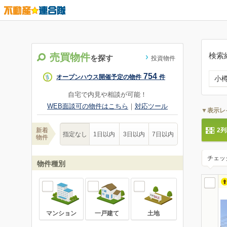
検索
売買物件
を探す
投資物件
754
オープンハウス開催予定の物件
件
小
自宅で内見や相談が可能！
WEB面談可の物件はこちら
｜
対応ツール
▼表示レ
新着
2
指定なし
1日以内
3日以内
7日以内
物件
チェッ
物件種別
マンション
一戸建て
土地