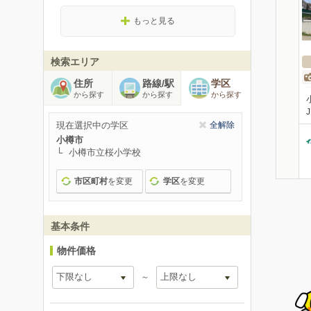
もっと見る
検索エリア
住所
路線/駅
学区
から探す
から探す
から探す
現在選択中の学区
全解除
小樽市
小樽市立桜小学校
市区町村
を変更
学区
を変更
基本条件
物件価格
～