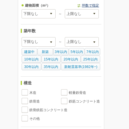
建物面積
（m²）
坪数で指定
～
築年数
～
建築中
新築
3年以内
5年以内
7年以内
10年以内
15年以内
20年以内
25年以内
30年以内
35年以内
新耐震基準(1982年~)
構造
木造
軽量鉄骨造
鉄骨造
鉄筋コンクリート造
鉄骨鉄筋コンクリート造
その他