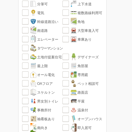
分筆可
上下水道
電気
複数路線利用可
幹線道路沿い
角地
南道路
大型車進入可
エレベーター
車庫あり
タワーマンション
土地付提案住宅
デザイナーズ
最上階
角部屋
オール電化
専用庭
OAフロア
ペット相談可
スケルトン
路面店
男女別トイレ
平屋
事務所付
温泉付
袖看板あり
オープンハウス
南向き
即入居可