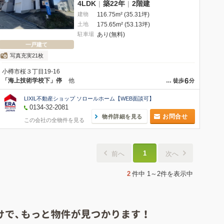
4LDK
|
築22年
|
2階建
建物
116.75m² (35.31坪)
土地
175.65m² (53.13坪)
駐車場
あり(無料)
一戸建て
写真充実21枚
小樽市桜３丁目19-16
6
「海上技術学校下」停
他
…
徒歩
分
LIXIL不動産ショップ ソロールホーム【WEB面談可】
0134-32-2081
お問合せ
物件詳細を見る
この会社の全物件を見る
1
前へ
次へ
2
件中
1～2件
を表示中