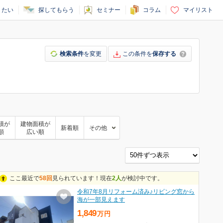
りたい
探してもらう
セミナー
コラム
マイリスト
検索条件
を変更
この条件を
保存する
積が
建物面積が
新着順
その他
順
広い順
ここ最近で
58回
見られています！現在
2人
が検討中です。
令和7年8月リフォーム済み♪リビング窓から
海が一部見えます
1,849
万
円