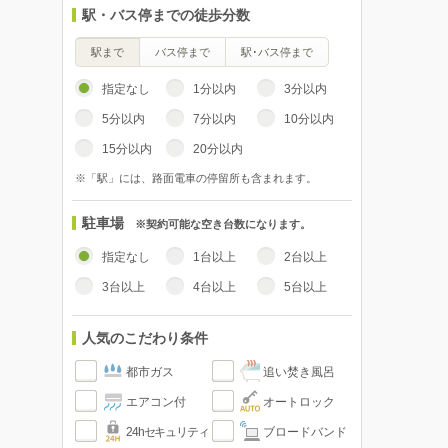
駅・バス停までの徒歩分数
駅まで
バス停まで
駅･バス停まで
指定なし
1分以内
3分以内
5分以内
7分以内
10分以内
15分以内
20分以内
※「駅」には、路面電車の停留所も含まれます。
駐車場
※契約可能な空き台数になります。
指定なし
1台以上
2台以上
3台以上
4台以上
5台以上
人気のこだわり条件
都市ガス
追い焚き風呂
エアコン付
オートロック
24hセキュリティ
ブロードバンド