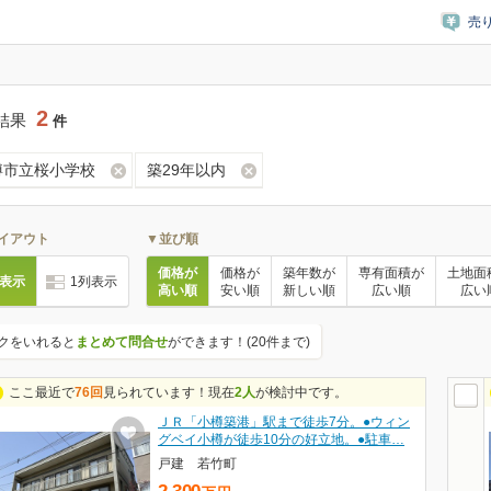
売
2
結果
件
樽市立桜小学校
築29年以内
イアウト
▼並び順
価格が
価格が
築年数が
専有面積が
土地面
列表示
1列表示
高い順
安い順
新しい順
広い順
広い
クをいれると
まとめて問合せ
ができます！(20件まで)
ここ最近で
76回
見られています！現在
2人
が検討中です。
ＪＲ「小樽築港」駅まで徒歩7分。●ウィン
グベイ小樽が徒歩10分の好立地。●駐車…
戸建 若竹町