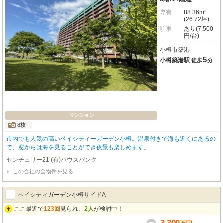
専有
88.36m²
(26.72坪)
駐車
あり(7,500
円/台)
小樽市築港
5
小樽築港駅
徒歩
分
マンション
8枚
市内でも人気の高いベイシティーガーデン小樽。温泉付きで海も近くにあるの
で、窓からは海を見ることができ夜景も楽しめます。
センチュリー21 (有)ハウスバンク
この会社の全物件を見る
ベイシティガーデン小樽サイドA
ここ最近で
123回
見られ、
2人
が検討中！
3,300