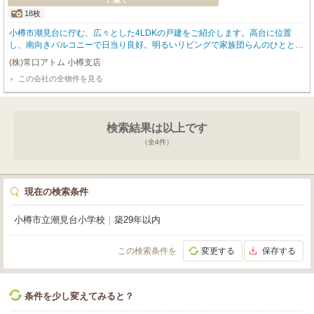
18枚
小樽市潮見台に佇む、広々とした4LDKの戸建をご紹介します。高台に位置
し、南向きバルコニーで日当り良好。明るいリビングで家族団らんのひととき
をお過ごしいただけます。13帖の広々LDKに加え、和室6帖、洋室が3部屋あ
(株)常口アトム 小樽支店
るゆとりの間取り。ウォークインクローゼットやシューズボックスなど収納も
この会社の全物件を見る
充実しています。システムキッチン、カウンターキッチンで料理も楽しく、追
い焚き機能付き浴室や温水洗浄トイレなど水回り設備も快適です。寒冷地仕様
の灯油暖房や二重サッシで、冬も暖かく過ごせます。南小樽病院へ徒歩2分、
龍徳保育園へ徒歩5分、潮見台小学校へ徒歩8分、潮見台中学校へ徒歩10分
検索結果は以上です
と、子育て世代にも安心の環境。コンビニやドラッグストアも近く、生活利便
性も良好です。駐車場も1台分ございます。閑静な住宅街の角地で、セキスイ
（全
4
件）
ハイム施工の安心感も魅力。田舎暮らしやリゾート感覚での利用にも適した、
魅力的な住まいです。ぜひ一度、現地でこの快適な暮らしをご体感ください。
お問い合わせお待ちしております！
現在の検索条件
小樽市立潮見台小学校
｜
築29年以内
この検索条件を
変更する
保存する
条件を少し変えてみると？