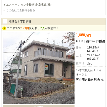
せの際は【物件番号29755】とお伝えいただけるとスムーズにご対応できま
イエステーション小樽店 北章宅建(株)
す。
この会社の全物件を見る
潮見台１丁目戸建
ここ最近で
123回
見られ、
2人
が検討中！
1,680
万
円
4LDK
|
築19年
|
2階建
建物
110.35m²
(33.38坪)
土地
222.19m²
(67.21坪)
駐車場
あり
小樽市潮見台１丁目
８－３１
16
南小樽駅
他
徒歩
分
一戸建て