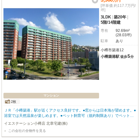
万
円
[坪単価 約117.7万円/
坪]
3LDK
|
築20年
|
5階
/
14階建
専有
92.69m²
(28.03坪)
駐車
あり
小樽市築港12
5
小樽築港駅
徒歩
分
マンション
2枚
ＪＲ「小樽築港」駅が近くアクセス良好です。●窓からは日本海が望めます。●
浴室では天然温泉が楽しめます。●ペット飼育可（規約制限あり）でペットの
足洗い場もあります。お問合せの際は【物件番号29851】とお伝えいただける
イエステーション小樽店 北章宅建(株)
とスムーズにご対応できます。
この会社の全物件を見る