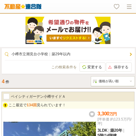
小樽市立潮見台小学校
｜
築29年以内
この検索条件を
変更する
保存する
4
件
ベイシティガーデン小樽サイドＡ
ここ最近で
134回
見られています！
3,300
万
円
[坪単価 約123.5万円/
坪]
3LDK
|
築20年
|
5階
/
14階建