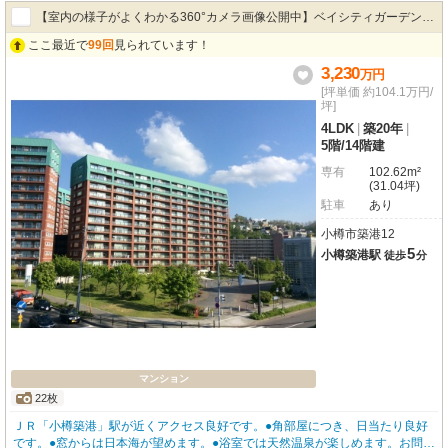
【室内の様子がよくわかる360°カメラ画像公開中】ベイシティガーデン小
ここ最近で
99回
見られています！
樽サイドA
3,230
万
円
[坪単価 約104.1万円/
坪]
4LDK
|
築20年
|
5階
/
14階建
専有
102.62m²
(31.04坪)
駐車
あり
小樽市築港12
5
小樽築港駅
徒歩
分
マンション
22枚
ＪＲ「小樽築港」駅が近くアクセス良好です。●角部屋につき、日当たり良好
です。●窓からは日本海が望めます。●浴室では天然温泉が楽しめます。お問合