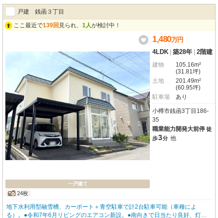
ランスの良いお家です！
戸建 銭函３丁目
ここ最近で
139回
見られ、
1人
が検討中！
1,480
万
円
4LDK
|
築28年
|
2階建
建物
105.16m²
(31.81坪)
土地
201.49m²
(60.95坪)
駐車場
あり
小樽市銭函3丁目186-
35
職業能力開発大前停
徒
3
他
歩
分
一戸建て
24枚
地下水利用型融雪槽、カーポート＋青空駐車で計2台駐車可能（車種によ
る）。●令和7年6月リビングのエアコン新設。●南向きで日当たり良好、灯油