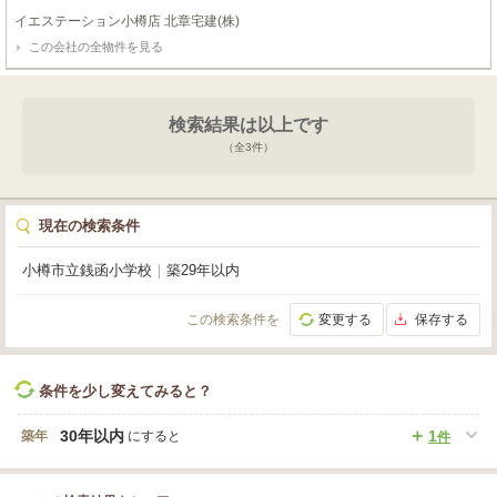
代も節約できます。●令和4～5年頃にリビングのクロス張替え済み。お問合せ
イエステーション小樽店 北章宅建(株)
の際は【物件番号33479】とお伝えいただけるとスムーズにご対応できます。
この会社の全物件を見る
検索結果は以上です
（全
3
件）
現在の検索条件
小樽市立銭函小学校
｜
築29年以内
この検索条件を
変更する
保存する
条件を少し変えてみると？
30年以内
1
築年
にすると
件