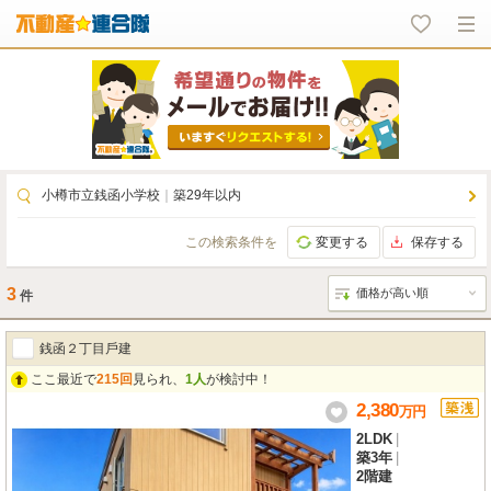
小樽市立銭函小学校
｜
築29年以内
この検索条件を
変更する
保存する
3
件
銭函２丁⽬⼾建
ここ最近で
215回
見られ、
1人
が検討中！
2,380
万
円
2LDK
|
築3年
|
2階建