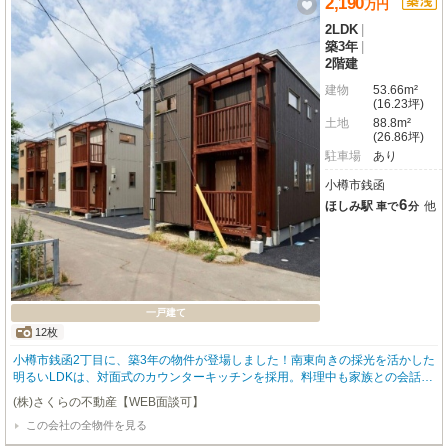
2,190
万
円
2LDK
|
築3年
|
2階建
建物
53.66m²
(16.23坪)
土地
88.8m²
(26.86坪)
駐車場
あり
小樽市銭函
6
ほしみ駅
他
車で
分
一戸建て
12枚
小樽市銭函2丁目に、築3年の物件が登場しました！南東向きの採光を活かした
明るいLDKは、対面式のカウンターキッチンを採用。料理中も家族との会話が
弾む、開放的な設計です。2LDKの間取りには、ゆとりのあるウォークインク
(株)さくらの不動産【WEB面談可】
ローゼットを完備。収納力も高く、お部屋をスッキリと保てます。また、駐車
この会社の全物件を見る
場は2台分確保しており、来客時やセカンドカーの所有も安心です。閑静な住
宅街に位置しながら、JR「銭函」駅まで徒歩13分と利便性も兼ね備えた、バ