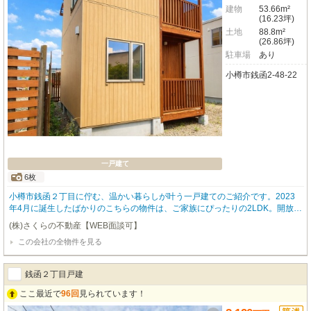
建物
53.66m²
(16.23坪)
土地
88.8m²
(26.86坪)
駐車場
あり
小樽市銭函2-48-22
一戸建て
6枚
小樽市銭函２丁⽬に佇む、温かい暮らしが叶う一戸建てのご紹介です。2023
年4月に誕生したばかりのこちらの物件は、ご家族にぴったりの2LDK。開放感
あふれる11.5帖のLDKは、カウンターキッチンとIHクッキングヒーターを備え
(株)さくらの不動産【WEB面談可】
たシステムキッチンで、お料理の時間がさらに楽しくなりますね。 収納力も
この会社の全物件を見る
嬉しいウォークインクローゼットや、陽光が心地よい2面バルコニー、温水洗
浄トイレなど、日々の暮らしを豊かにする設備が充実しています。南東向きで
明るく、お車2台分の無料駐車場も完備しているので安心です。 閑静な住宅街
銭函２丁目戸建
に位置し、徒歩圏内にはコンビニや郵便局があり、日々の生活に便利。銭函ヨ
ットハーバーも近く、休日のレジャーも気軽に楽しめます。新しい暮らしを、
ここ最近で
96回
見られています！
この素敵な場所で始めてみませんか？