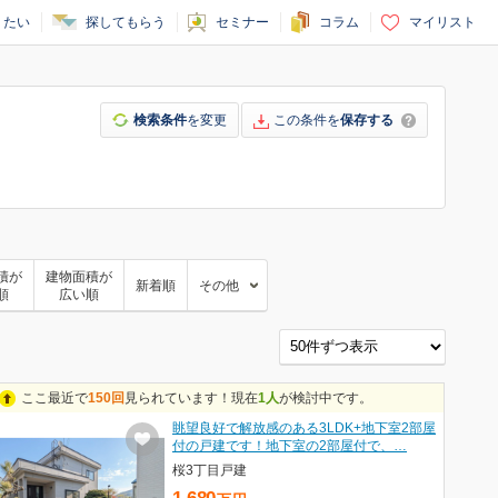
りたい
探してもらう
セミナー
コラム
マイリスト
検索条件
を変更
この条件を
保存する
積が
建物面積が
新着順
その他
順
広い順
ここ最近で
150回
見られています！現在
1人
が検討中です。
眺望良好で解放感のある3LDK+地下室2部屋
付の戸建です！地下室の2部屋付で、…
桜3丁目戸建