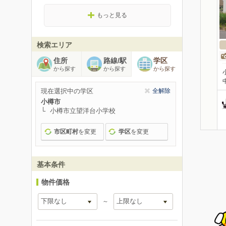
もっと見る
検索エリア
住所
路線/駅
学区
から探す
から探す
から探す
現在選択中の学区
全解除
小樽市
小樽市立望洋台小学校
市区町村
を変更
学区
を変更
基本条件
物件価格
～