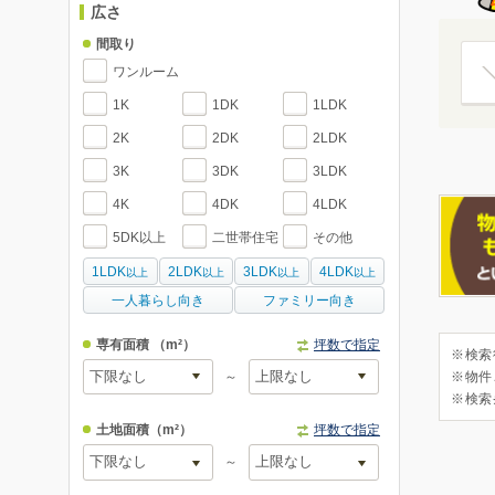
広さ
間取り
ワンルーム
1K
1DK
1LDK
2K
2DK
2LDK
3K
3DK
3LDK
4K
4DK
4LDK
5DK以上
二世帯住宅
その他
1LDK
2LDK
3LDK
4LDK
以上
以上
以上
以上
一人暮らし向き
ファミリー向き
専有面積
（m²）
坪数で指定
※検索
～
※物件
※検索
土地面積
（m²）
坪数で指定
～