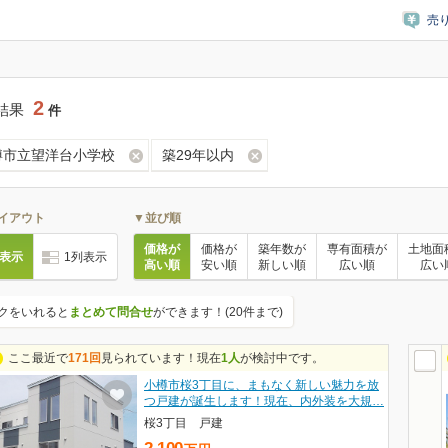
売
2
結果
件
樽市立望洋台小学校
築29年以内
イアウト
▼並び順
価格が
価格が
築年数が
専有面積が
土地面
列表示
1列表示
高い順
安い順
新しい順
広い順
広い
クをいれると
まとめて問合せ
ができます！(20件まで)
ここ最近で
171回
見られています！現在
1人
が検討中です。
小樽市桜3丁目に、まもなく新しい魅力を放
つ戸建が誕生します！現在、内外装を大規…
桜3丁目 戸建