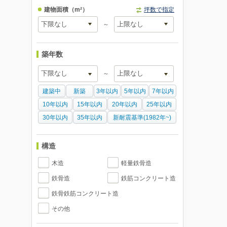
建物面積
（m²）
坪数で指定
～
築年数
～
建築中
新築
3年以内
5年以内
7年以内
10年以内
15年以内
20年以内
25年以内
30年以内
35年以内
新耐震基準(1982年~)
構造
木造
軽量鉄骨造
鉄骨造
鉄筋コンクリート造
鉄骨鉄筋コンクリート造
その他