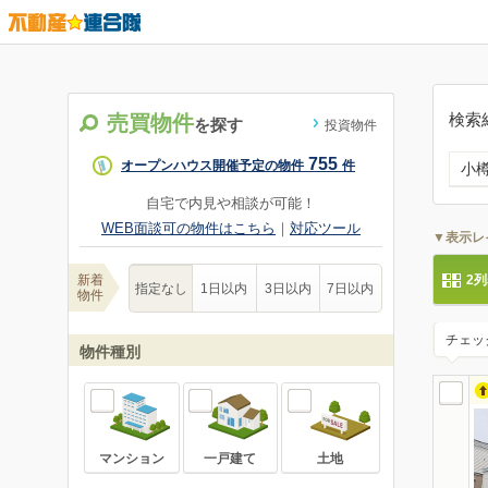
検索
売買物件
を探す
投資物件
755
オープンハウス開催予定の物件
件
小
自宅で内見や相談が可能！
WEB面談可の物件はこちら
｜
対応ツール
▼表示レ
新着
2
指定なし
1日以内
3日以内
7日以内
物件
チェッ
物件種別
マンション
一戸建て
土地