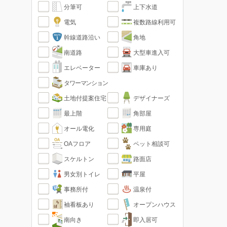
分筆可
上下水道
電気
複数路線利用可
幹線道路沿い
角地
南道路
大型車進入可
エレベーター
車庫あり
タワーマンション
土地付提案住宅
デザイナーズ
最上階
角部屋
オール電化
専用庭
OAフロア
ペット相談可
スケルトン
路面店
男女別トイレ
平屋
事務所付
温泉付
袖看板あり
オープンハウス
南向き
即入居可