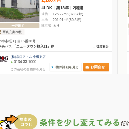
2,100
万
円
4LDK
|
築18年
|
2階建
建物
125.22m² (37.87坪)
土地
201.01m² (60.8坪)
駐車場
あり
一戸建て
写真充実20枚
小樽市桜3丁目15番38号
6
中央バス
「ニュータウン桜入口」停
…
徒歩
分
(株)常口アトム 小樽支店
0134-33-1000
お問合せ
物件詳細を見る
この会社の全物件を見る