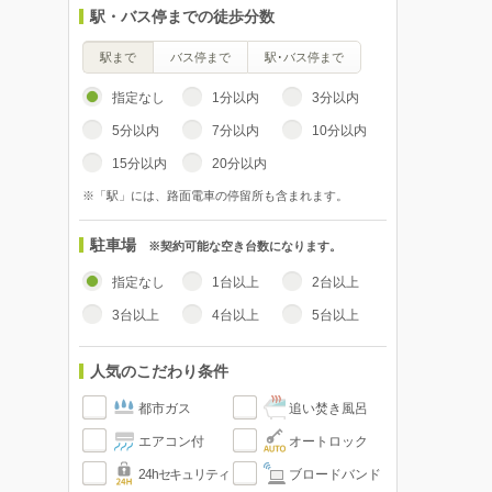
駅・バス停までの徒歩分数
駅まで
バス停まで
駅･バス停まで
指定なし
1分以内
3分以内
5分以内
7分以内
10分以内
15分以内
20分以内
※「駅」には、路面電車の停留所も含まれます。
駐車場
※契約可能な空き台数になります。
指定なし
1台以上
2台以上
3台以上
4台以上
5台以上
人気のこだわり条件
都市ガス
追い焚き風呂
エアコン付
オートロック
24hセキュリティ
ブロードバンド