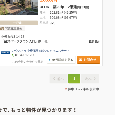
1,680
万
円
3LDK
|
築29年
|
2階建
(地下1階)
建物
162.81m² (49.25坪)
土地
309.68m² (93.67坪)
駐車場
あり
一戸建て
写真充実29枚
小樽市桜3-14-18
8
「望洋パークタウン入口」停
他
…
徒歩
分
ハウスドゥ 小樽花園 (株)シロクマエステート
0134-61-1700
お問合せ
物件詳細を見る
この会社の全物件を見る
1
前へ
次へ
2
件中
1～2件
を表示中