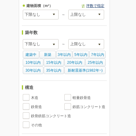
建物面積
（m²）
坪数で指定
～
築年数
～
建築中
新築
3年以内
5年以内
7年以内
10年以内
15年以内
20年以内
25年以内
30年以内
35年以内
新耐震基準(1982年~)
構造
木造
軽量鉄骨造
鉄骨造
鉄筋コンクリート造
鉄骨鉄筋コンクリート造
その他