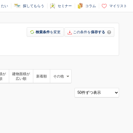
りたい
探してもらう
セミナー
コラム
マイリスト
検索条件
を変更
この条件を
保存する
積が
建物面積が
新着順
その他
順
広い順