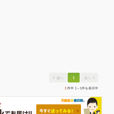
1
前へ
次へ
1
件中
1～1件
を表示中