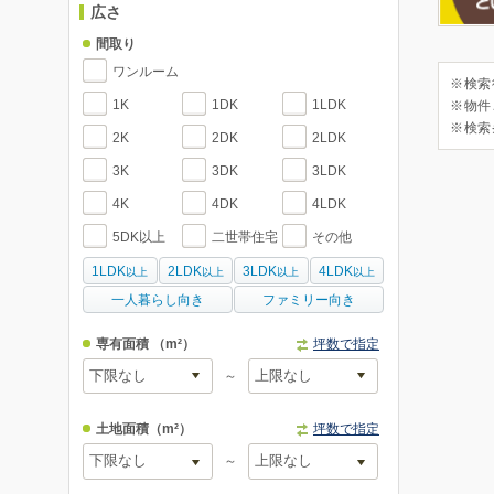
広さ
間取り
ワンルーム
※検索
1K
1DK
1LDK
※物件
※検索
2K
2DK
2LDK
3K
3DK
3LDK
4K
4DK
4LDK
5DK以上
二世帯住宅
その他
1LDK
2LDK
3LDK
4LDK
以上
以上
以上
以上
一人暮らし向き
ファミリー向き
専有面積
（m²）
坪数で指定
～
土地面積
（m²）
坪数で指定
～