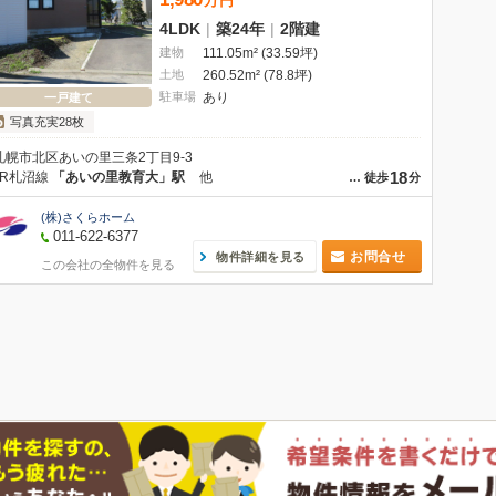
万
円
4LDK
|
築24年
|
2階建
建物
111.05m² (33.59坪)
土地
260.52m² (78.8坪)
駐車場
あり
一戸建て
写真充実28枚
札幌市北区あいの里三条2丁目9-3
18
JR札沼線
「あいの里教育大」駅
他
…
徒歩
分
(株)さくらホーム
011-622-6377
お問合せ
物件詳細を見る
この会社の全物件を見る