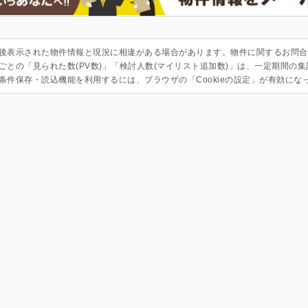
後表示された物件情報と現況に相違がある場合があります。物件に関するお問合
ごとの「見られた数(PV数)」「検討人数(マイリスト追加数)」は、一定期間の
条件保存・読込機能を利用するには、ブラウザの「Cookieの設定」が有効にな