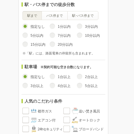
駅・バス停までの徒歩分数
駅まで
バス停まで
駅･バス停まで
指定なし
1分以内
3分以内
5分以内
7分以内
10分以内
15分以内
20分以内
※「駅」には、路面電車の停留所も含まれます。
駐車場
※契約可能な空き台数になります。
指定なし
1台以上
2台以上
3台以上
4台以上
5台以上
人気のこだわり条件
都市ガス
追い焚き風呂
エアコン付
オートロック
24hセキュリティ
ブロードバンド