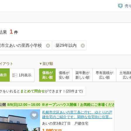
売
1
結果
件
幌市立あいの里西小学校
築29年以内
イアウト
▼並び順
価格が
価格が
築年数が
専有面積が
土地面
列表示
1列表示
高い順
安い順
新しい順
広い順
広い
クをいれると
まとめて問合せ
ができます！(20件まで)
公開
8/9(日)12:00～16:00
※オープンハウス開催！お気軽にご来場ください
札幌市北区あいの里三条に佇む、ゆとりの戸
建住宅のご紹介です。閑静な住宅街に位置…
あいの里3条2丁目 戸建住宅
1,980