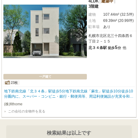
4LDK
|
建築中
|
3階建
建物
107.44m² (32.5坪)
土地
69.39m² (20.99坪)
駐車場
あり
札幌市北区北三十四条西６
丁目２－１５
5
北３４条駅
他
徒歩
分
一戸建て
23枚
地下鉄南北線「北３４条」駅徒歩5分地下鉄南北線「麻生」駅徒歩10分徒歩10
分圏内に、スーパー・コンビニ・銀行・郵便局等、周辺利便施設が充実令和８
年１２月完成予定 弊社の完成現場があれば参考のご内覧も可能です【充実
(株)fithome
の物件仕様・設備】■足元から暖かいLDK床暖仕様■ボイラーは経済的なエコジ
この会社の全物件を見る
ョーズを採用■グースネック水栓がお洒落な、カップボード・食洗機付き対面
キッチン■暖かい且つ、乾きやすくカビにくい、ほっカラリ床を採用した一坪
浴室■駐車スペースはピロティになっており駐車1台可能■コーディネーターが
こだわって選定したお洒落な照明器具【周辺環境】麻生ショッピングセンタ
検索結果は以上です
ー 徒歩12分スーパーエース北34条店 徒歩5分札幌北三十四条郵便局 徒歩