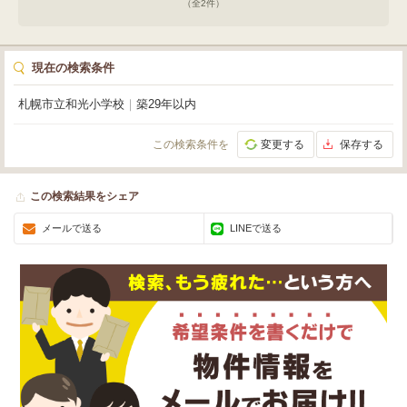
6分札幌市立北陽中学校 徒歩7分札幌市立和光小学校 徒歩4分セブンイレブ
（全
2
件）
ン札幌北35条店 徒歩6分サツドラ麻生北35条店 徒歩6分【ローンシミュレ
ーション】 ローン４，１９８万円を金利０．７５％（３年固定）で ４０年
借りた場合（概算） ⇒月々１０１，２５９円
現在の検索条件
札幌市立和光小学校
｜
築29年以内
この検索条件を
変更する
保存する
この検索結果をシェア
メールで送る
LINEで送る