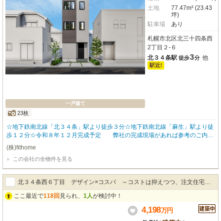
土地
77.47m² (23.43
坪)
駐車場
あり
札幌市北区北三十四条西
2丁目２-６
3
北３４条駅
他
徒歩
分
駅近!
一戸建て
23枚
☆地下鉄南北線「北３４条」駅より徒歩３分☆地下鉄南北線「麻生」駅より徒
歩１２分☆令和８年１２月完成予定 弊社の完成現場があれば参考のご内覧
も可能です【充実の物件仕様・設備】■足元から暖かいＬＤＫ床暖仕様■カップ
(株)fithome
ボード・食洗機付対面キッチン■暖かい且つ、乾きやすくカビにくい、ほっカ
この会社の全物件を見る
ラリ床を採用した一坪浴室■ボイラーは経済的な都市ガスエコジョーズを採用■
コーディネーターがこだわって選定したお洒落な照明器具■駐車は並列で２台
可能【ローンシミュレーション】 ローン４，３９８万円を金利０．７５％
北３４条西６丁目 デザイン×コスパ ～コストは抑えつつ、注文住宅の
（３年固定）で ４０年借りた場合（概算） →月々１０６，０８３円
ここ最近で
118回
見られ、
1人
が検討中！
ようなデザイン～
4,198
万
円