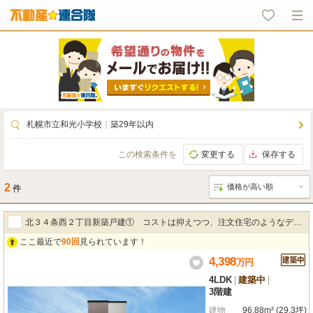
札幌市立和光小学校
｜
築29年以内
この検索条件を
変更する
保存する
2
件
北３４条西２丁目新築戸建① コストは抑えつつ、注文住宅のようなデザ
ここ最近で
90回
見られています！
イン①
4,398
万
円
4LDK
|
建築中
|
3階建
建物
96.88m² (29.3坪)