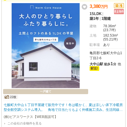
す。駐車スペースは嬉しい2台分確保。ぜひこの機会に、ご家族皆様で「Granl
3,380
万
円
ink平屋」の魅力を体感しにいらしてください。
1SLDK
|
築1年
|
1階建
建物
78.36m²
(23.7坪)
土地
182.53m²
(55.21坪)
駐車場
あり
亀田郡七飯町大中山1
丁目2-6
1
大中山駅
他
徒歩
分
駅近!
一戸建て
22枚
七飯町大中山１丁目平屋建て販売中です！冬は暖かく、夏は涼しい床下冷暖房
型全館空調システム導入。 角地で日当たりもよく外構施工済み。生活同線に
配慮された室内。土間と外との空間を繋ぐような大きな窓。 車で新函館北斗
(株)ビアスワークス【WEB面談可】
駅まで約１3分、函館空港まで函館新道【七飯大川IC】使用時約20分とアクセ
この会社の全物件を見る
スも良く、旅行や出張などの移動も快適です。ぜひ現地で「平屋暮らし」の魅