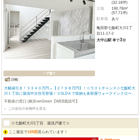
(32.18坪)
土地
190.78m²
(57.71坪)
駐車場
あり
亀田郡七飯町大川1丁
目11-17-2
3
大中山駅
車で
分
一戸建て
19枚
大幅値引き！３３４０万円→【２７９８万円】！☆ラストチャンス☆七飯町大
川１丁目に築浅中古住宅登場！３SLDＫで収納も各部屋ウォークインクローゼ
ットやシューズクロークなども完備！バイクガレージまで付いているので、バ
不動産の窓口 (株)EverGreen【WEB面談可】
イクを止めるのはもちろん、物置スペースとしても活用可能！内外装は白を基
この会社の全物件を見る
調としており、明るいシンプルなお家が好きな方にはピッタリ！ぜひお問い合
わせください！
☆七飯町大川1丁目 築浅戸建て☆
ここ最近で
109回
見られています！