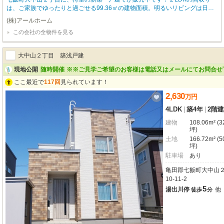
は、ご家族でゆったりと過ごせる99.36㎡の建物面積。明るいリビングは日当
たりもよく、開放的な角地で心地よい暮らしを実感できます。設備も充実して
(株)アールホーム
おり、システムキッチン、3口コンロ、広々1坪以上の浴室、温水洗浄トイレ、
この会社の全物件を見る
シャワー付洗面化粧台など、日々の快適さをサポート。全居室収納に加え、納
戸やシューズボックスもあり、収納力も期待できます。お車2台分の駐車スペ
ースも確保されています。周辺環境は、大中山小学校まで徒歩9分、大中山中
大中山２丁目 築浅戸建
学校まで徒歩10分、大中山保育所まで徒歩6分と、お子様の通学・通園に配慮
された立地です。JR函館本線 大中山駅までは徒歩19分。コンビニや郵便局、
現地公開
随時開催
※※ご見学ご希望のお客様は電話又はメールにてお問合せ
銀行なども近く、生活利便性も良好です。ご内覧はご予約にて承っておりま
ここ最近で
117回
見られています！
す。この機会に、ぜひ現地で住まいをご体感ください。お気軽にお問い合わせ
をお待ちしております！
2,630
万
円
4LDK
|
築4年
|
2階建
建物
108.06m² (3
坪)
土地
166.72m² (5
坪)
駐車場
あり
亀田郡七飯町大中山
10-11-2
5
湯出川停
他
徒歩
分