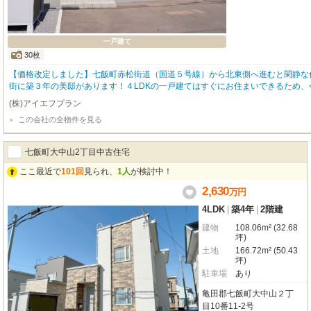
一戸建て
30枚
【価格改定しました】七飯町赤松街道（国道５号線）から北東側へ進むと閑静な
街に築３年の美邸があります！４LDKの一戸建てはすぐにお住まいできるため、
の夏は新居での生活も可能ですよ！給湯は省エネ型給湯器のエコフィールが付い
(株)アイエフプラン
ます。従来の灯油ボイラーより効率よくお湯を沸かします◎３台のエアコンも完
この会社の全物件を見る
め、快適な生活を送れます♪伝えきれない物件の良さは現地でお確かめください
合に合わせてご案内いたします(^^♪
七飯町大中山2丁目中古住宅
ここ最近で
101回
見られ、
1人
が検討中！
2,630
万
円
4LDK
|
築4年
|
2階建
建物
108.06m² (32.68
坪)
土地
166.72m² (50.43
坪)
駐車場
あり
亀田郡七飯町大中山２丁
目10番11-2号