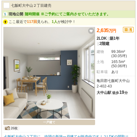
い焚き機能付きのお風呂や温水洗浄トイレ、エアコンも完備で快適な毎日をサ
七飯町大中山２丁目建売
ポートします。開放感のある吹き抜けもこの住まいの魅力です。 敷地内には
嬉しい駐車場3台分のスペースがあり、お車をお持ちのご家庭にも便利。七飯
現地公開
随時開催
※ご予約にてご案内させていただきます。
町立大中山小学校まで徒歩5分なので、お子様の通学も安心です。 閑静な住宅
ここ最近で
117回
見られ、
1人
が検討中！
街で、新しい生活を始めてみませんか？ ぜひ一度、現地でこの住まいの魅力
を感じてください。お問い合わせをお待ちしております！
2,635
万
円
2LDK
|
築1年
|
2階建
建物
99.36m²
(30.05坪)
土地
165.5m²
(50.06坪)
駐車場
あり
亀田郡七飯町大中山
2-402-43
19
大中山駅
徒歩
分
一戸建て
26枚
七飯町大中山２丁目に、待望の新築一戸建てが販売中です！２LDKの間取り