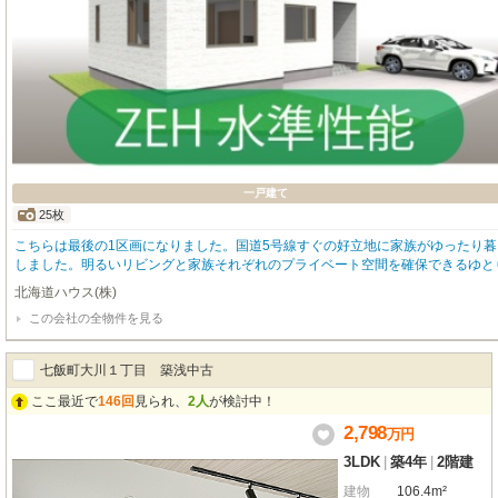
一戸建て
25枚
こちらは最後の1区画になりました。国道5号線すぐの好立地に家族がゆったり暮
しました。明るいリビングと家族それぞれのプライベート空間を確保できるゆとり
帯や夜間も安心の1階・2階の両方にトイレを設置。国道5号線や函館新道へのア
北海道ハウス(株)
はわからない間取や広さなどは現地でしか体感できません。ご興味のある方は、
この会社の全物件を見る
い。ご連絡お待ちしております。
七飯町大川１丁目 築浅中古
ここ最近で
146回
見られ、
2人
が検討中！
2,798
万
円
3LDK
|
築4年
|
2階建
建物
106.4m²