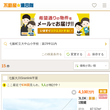
七飯町立大中山小学校
｜
築29年以内
この検索条件を
変更する
保存する
15
件
七飯大川Granlink平屋
ここ最近で
636回
見られ、
5人
が検討中！
4,100
万
円
3LDK
|
新築
|
1階建
建物
87.57m²