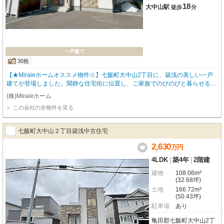
18
大中山駅
徒歩
分
一戸建て
30枚
【★Miraieホームオススメ物件☆】七飯町大中山2丁目に、築浅の美しい一戸
建てが登場しました。閑静な住宅街に位置し、ご家族でのびのびと暮らせる住
環境が魅力です。広々18.25帖のLDKは、ご家族団らんの時間を豊かに彩りま
(株)Miraieホーム
す。全居室収納に加え、ウォークインクローゼットやシューズインクローゼッ
この会社の全物件を見る
トも完備しており、お部屋をすっきりと保てます。2ヶ所のトイレや窓付きの1
坪以上の浴室など、快適な設備が充実しています。周辺にはコンビニが徒歩2
～3分圏内にあり、急なお買い物にも便利。大中山保育所まで徒歩7分、大中山
七飯町大中山２丁目築浅中古住宅
中学校まで徒歩10分と、子育て世代にも嬉しい立地です。JR函館本線大中山
駅までは徒歩18分。駐車場もございますので、お車での移動もスムーズです。
2,630
万
円
現在空き家につき、内覧も可能です。ぜひ一度、現地でこの住まいの魅力を体
4LDK
|
築4年
|
2階建
感してください。お問い合わせお待ちしております。 一見の価値あり！ 経験
豊富なスタッフが対応致します(^^♪ご連絡お待ちしております😊 お問い合わせ
建物
108.06m²
はＴＥＬ０１３８-８３-７２８０㈱Ｍｉｒａｉｅホームまでご連絡下さい🎵
(32.68坪)
土地
166.72m²
(50.43坪)
駐車場
あり
亀田郡七飯町大中山2丁