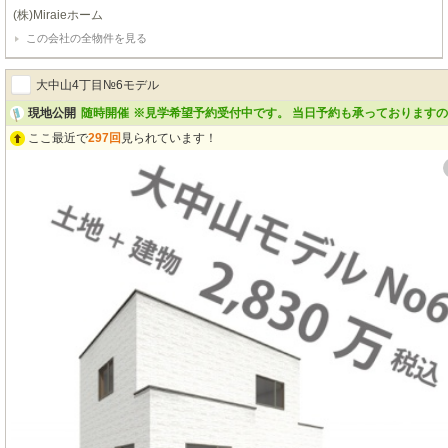
の閑静な住宅街にありますが、近隣にはコンビニ等があり利便性の良い地域に
(株)Miraieホーム
なります。交通面では国道5号線すぐ近くですので交通アクセスの良い地域に
この会社の全物件を見る
なります。また、当物件はシューズクロークやキッチン横・全居室にクローゼ
ットもあり収納スペースの多い住宅になり、太陽光発電システムもありますの
で経済的な物件になります。 一見の価値あり！ 経験豊富なスタッフが対応致
大中山4丁目№6モデル
します(^^♪ご連絡お待ちしております😊 お問い合わせはＴＥＬ０１３８-８３-
７２８０㈱Ｍｉｒａｉｅホームまでご連絡下さい🎵
現地公開
随時開催
※見学希望予約受付中です。 当日予約も承っております
ここ最近で
297回
見られています！