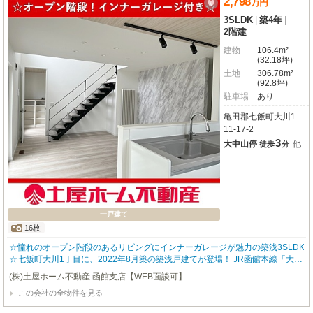
2,798
万
円
3SLDK
|
築4年
|
2階建
建物
106.4m²
(32.18坪)
土地
306.78m²
(92.8坪)
駐車場
あり
亀田郡七飯町大川1-
11-17-2
3
大中山停
他
徒歩
分
一戸建て
16枚
☆憧れのオープン階段のあるリビングにインナーガレージが魅力の築浅3SLDK
☆七飯町大川1丁目に、2022年8月築の築浅戸建てが登場！ JR函館本線「大中
山」駅まで徒歩10分、函館バス「大中山」停までは徒歩3分と、通勤通学にも
(株)土屋ホーム不動産 函館支店【WEB面談可】
便利な立地です。 ご家族のびのび暮らせる3SLDKの間取り。ウォークインク
この会社の全物件を見る
ローゼットやシューズインクローゼットなど収納も充実しており、お部屋をす
っきりと保てます。 システムキッチンにはIHクッキングヒーターを搭載。追