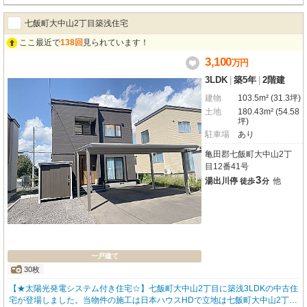
力を体感してみませんか？お問い合わせを心よりお待ちしております！
七飯町大中山2丁目築浅住宅
ここ最近で
138回
見られています！
3,100
万
円
3LDK
|
築5年
|
2階建
建物
103.5m² (31.3坪)
土地
180.43m² (54.58
坪)
駐車場
あり
亀田郡七飯町大中山2丁
目12番41号
3
湯出川停
他
徒歩
分
一戸建て
30枚
【★太陽光発電システム付き住宅☆】七飯町大中山2丁目に築浅3LDKの中古住
宅が登場しました。当物件の施工は日本ハウスHDで立地は七飯町大中山2丁目