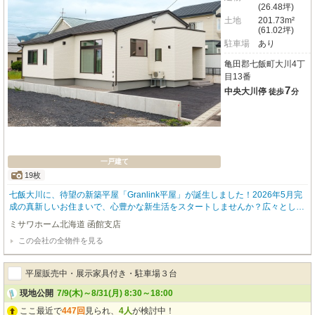
(26.48坪)
土地
201.73m²
(61.02坪)
駐車場
あり
亀田郡七飯町大川4丁
目13番
7
中央大川停
徒歩
分
一戸建て
19枚
七飯大川に、待望の新築平屋「Granlink平屋」が誕生しました！2026年5月完
成の真新しいお住まいで、心豊かな新生活をスタートしませんか？広々とした
3LDKの間取りは、ご家族皆様がゆったりと過ごせる最高3.6ｍの勾配天井。南
ミサワホーム北海道 函館支店
向きで日当たりも良好、明るい陽光が降り注ぐリビングで、素敵な時間をお過
この会社の全物件を見る
ごしいただけます。こちらのお住まいは、ZEH基準を超える「断熱等級6」の
高断熱性能が魅力。一年中快適に過ごせるだけでなく、家計にも優しい設計で
す。1階には便利な蔵収納が2か所あり、ウォークインクローゼットや全居室収
平屋販売中・展示家具付き・駐車場３台
納と合わせて、収納力も抜群。システムキッチンには食洗機、浴室はゆとりの
1坪以上と、日々の暮らしを豊かにする設備が充実しています。閑静な住宅街
現地公開
7/9(木)～8/31(月) 8:30～18:00
に位置し、函館バス「中央大川」停まで徒歩7分。コンビニや郵便局、スーパ
ここ最近で
447回
見られ、
4人
が検討中！
ーも徒歩圏内に揃い、子育て世帯にも嬉しい幼稚園や小学校も近くにございま