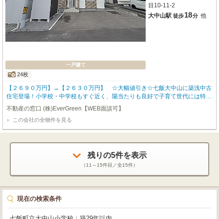
目10-11-2
18
大中山駅
他
徒歩
分
一戸建て
24枚
【２６９０万円】→【２６３０万円】 ☆大幅値引き☆七飯大中山に築浅中古
住宅登場！小学校・中学校もすぐ近く、陽当たりも良好で子育て世代には特に
おすすめ物件です！更にシューズクローク、全居室に収納が完備され、収納力
不動産の窓口 (株)EverGreen【WEB面談可】
たっぷりの住宅となっております！コンビニ、スーパーも近く、日々のお買い
この会社の全物件を見る
物も安心して行くことが出来ます。内覧ご希望のお客様ぜひ、お気軽にご連絡
下さい！ 『不動産の窓口』 EverGreen へお気軽にご相談下さい♪
残りの
5
件を表示
（
11～15
件目／全
15
件）
現在の検索条件
七飯町立大中山小学校
｜
築29年以内