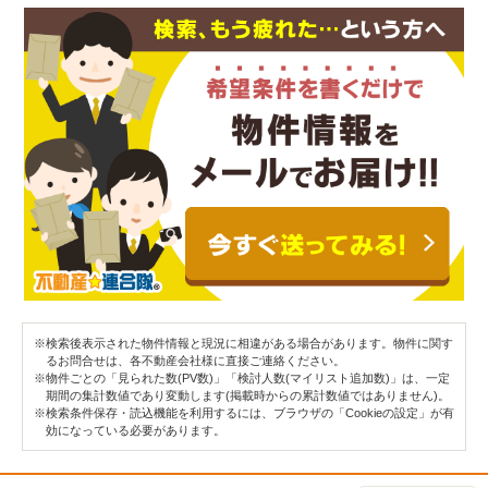
※検索後表示された物件情報と現況に相違がある場合があります。物件に関す
るお問合せは、各不動産会社様に直接ご連絡ください。
※物件ごとの「見られた数(PV数)」「検討人数(マイリスト追加数)」は、一定
期間の集計数値であり変動します(掲載時からの累計数値ではありません)。
※検索条件保存・読込機能を利用するには、ブラウザの「Cookieの設定」が有
効になっている必要があります。