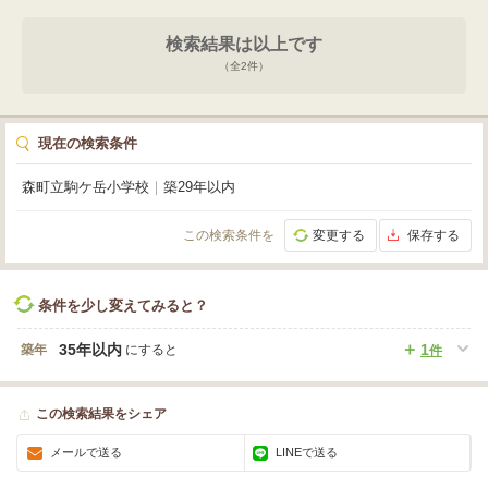
す！（新築時にスウェーデンハウスさんからプレゼントされた家具もございま
す）管理もしっかりした分譲地ですので、管理事務所には管理人さんがいらっ
検索結果は以上です
しゃるので安心ですね！更に生活を豊かに彩るオーナー様のみがご使用できる
テニスコートやバーベキューハウスもありますので、ご友人やご家族などと一
（全
2
件）
緒に素敵なお時間を過ごせると思います！水道も管理会社さんが毎月水質検査
を行っていただけてますので安心ですし、インターネットのご使用も可能にな
っております！気になる方には詳しい資料お渡しいたしますし、内覧のご案内
も是非お待ちしております！★ピタットハウス函館店㈱三建不動産：0138-54-
現在の検索条件
9377★
森町立駒ケ岳小学校
｜
築29年以内
この検索条件を
変更する
保存する
条件を少し変えてみると？
35年以内
1
築年
にすると
件
この検索結果をシェア
メールで送る
LINEで送る