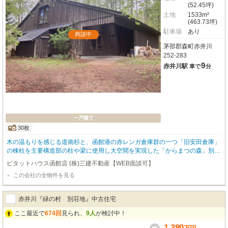
(52.45坪)
土地
1533m²
(463.73坪)
駐車場
あり
商談中
茅部郡森町赤井川
252-283
9
赤井川駅
車で
分
一戸建て
30枚
木の温もりを感じる道南杉と、函館港の赤レンガ倉庫群の一つ「旧安田倉庫」
の棟柱を主要構造部の柱や梁に使用し大空間を実現した「からまつの森」別荘
地に建つ中古住宅です！その圧倒的存在感の柱や梁は、是非ご自身の目でご覧
ピタットハウス函館店 (株)三建不動産【WEB面談可】
になっていただきたい物件です！薪ストーブと鉄筋コンクリート造ベタ基礎内
この会社の全物件を見る
部の床暖でお家全体を温めますので、どこにいても暖かいオウチになっており
ます！循環式動線の間取りと、間仕切壁の一部を鉄筋コンクリート製とし避難
路の確保とデザイン性を兼ね備えた唯一無二のオウチですよ！床や建具なども
赤井川『緑の村 別荘地』中古住宅
道南杉を使用し、仕上げは珪藻土の塗り壁で湿度調整の機能性とデザイン性を
融合、バスルームやIHクッキングヒーターや水洗トイレなど先進的な技術設備
ここ最近で
674回
見られ、
9人
が検討中！
を搭載した本当に素敵なお家になっております！現在入居中ですので内覧には
1,380