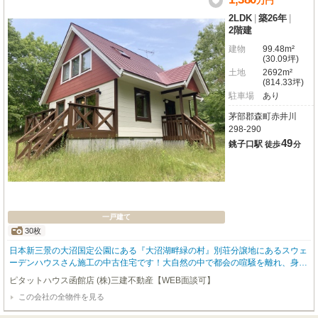
万
円
事前のご予約をいただきますが、是非一度見ていただきたい物件です！他にも
屋根付き駐車スペースや大型物置にウッドデッキや天窓など、必見ポイント盛
2LDK
|
築26年
|
り沢山です！リモート案内も可能ですのでお気軽にご相談下さい♬是非、お問
2階建
い合わせお待ちしております！★ピタットハウス函館店㈱三建不動産0138-54-
9377★
建物
99.48m²
(30.09坪)
土地
2692m²
(814.33坪)
駐車場
あり
茅部郡森町赤井川
298-290
49
銚子口駅
徒歩
分
一戸建て
30枚
日本新三景の大沼国定公園にある『大沼湖畔緑の村』別荘分譲地にあるスウェ
ーデンハウスさん施工の中古住宅です！大自然の中で都会の喧騒を離れ、身も
心もリフレッシュできるこの場所でかけがえのない自分だけの時間を過ごすの
ピタットハウス函館店 (株)三建不動産【WEB面談可】
はいかがでしょうか？木の温もりと天窓もあって明るいオウチですよ！土地の
この会社の全物件を見る
広さは広々814坪ありますので別荘としてヨシ、定住でもヨシの物件です！荷
物はまだ少しありますが、ご希望の方には家具などをお譲りすることも可能で