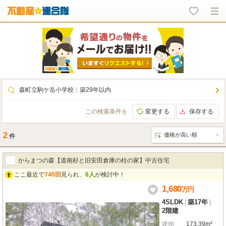
森町立駒ケ岳小学校
｜
築29年以内
この検索条件を
変更する
保存する
2
件
からまつの森【道南杉と旧安田倉庫の柱の家】中古住宅
ここ最近で
740回
見られ、
6人
が検討中！
1,680
万
円
4SLDK
|
築17年
|
2階建
建物
173.39m²