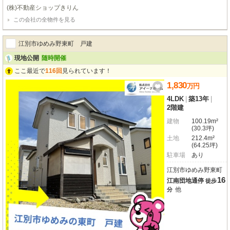
たお庭とウッドデッキがあり、天気の良い日は家族でバーベキューを楽しんだ
(株)不動産ショップきりん
り、お子様の遊び場としても活躍。ファミリ－世帯にも対応できる４LDKの室
この会社の全物件を見る
内だけでなく、外の空間まで日常として使える贅沢な住まいです。
江別市ゆめみ野東町 戸建
現地公開
随時開催
ここ最近で
116回
見られています！
1,830
万
円
4LDK
|
築13年
|
2階建
建物
100.19m²
(30.3坪)
土地
212.4m²
(64.25坪)
駐車場
あり
江別市ゆめみ野東町
16
江南団地通停
徒歩
他
分