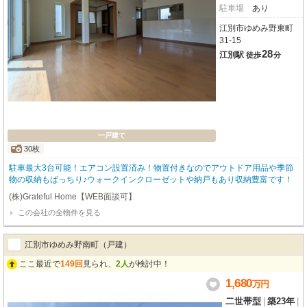
駐車場
あり
江別市ゆめみ野東町
31-15
28
江別駅
徒歩
分
一戸建て
30枚
駐車最大3台可能！エアコン設置済み！物置付きなのでアウトドア用品や季節
物の収納もばっちり♪ウォークインクローゼットや納戸もあり収納豊富です！
(株)Grateful Home【WEB面談可】
この会社の全物件を見る
江別市ゆめみ野南町（戸建）
ここ最近で
149回
見られ、
2人
が検討中！
1,680
万
円
二世帯型
|
築23年
|