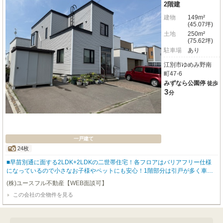
2階建
建物
149m²
(45.07坪)
土地
250m²
(75.62坪)
駐車場
あり
江別市ゆめみ野南
町47-6
みずなら公園停
徒歩
3
分
一戸建て
24枚
■早苗別通に面する2LDK+2LDKの二世帯住宅！各フロアはバリアフリー仕様
になっているので小さなお子様やペットにも安心！1階部分は引戸が多く車イ
スの生活にも対応しています。■1階のリビングと和室からは日当たりの良いお
(株)ユースフル不動産【WEB面談可】
庭に出る事が出来ます。家庭菜園を楽しめるスペースがあります。■玄関部分
この会社の全物件を見る
には床暖房が完備されているので、冬場濡れた靴を乾かす事が出来ます。腰掛
カウンターもあるので靴を履く時に便利！■敷地内は駐車4台可能（車種によ
る）！前面道路も広いのでお車の出し入れもしやすいです。