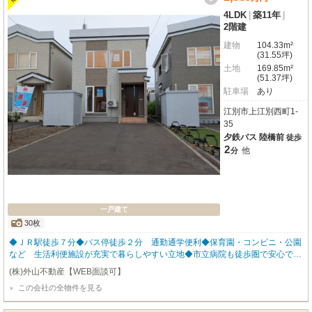
4LDK
|
築11年
|
2階建
建物
104.33m²
(31.55坪)
土地
169.85m²
(51.37坪)
駐車場
あり
江別市上江別西町1-
35
夕鉄バス 陸橋前
徒歩
2
他
分
一戸建て
30枚
◆ＪＲ駅徒歩７分◆バス停徒歩２分 通勤通学便利◆保育園・コンビニ・公園
など 生活利便施設が充実で暮らしやすい立地◆市立病院も徒歩圏で安心で
す。◆2026年4月・8月リフォーム工事済み
(株)外山不動産【WEB面談可】
この会社の全物件を見る