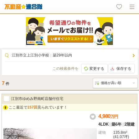
江別市立上江別小学校
｜
築29年以内
この検索条件を
変更する
保存する
7
件
江別市ゆめみ野南町店舗付住宅
ここ最近で
157回
見られています！
4,980
万
円
4LDK
|
築6年
|
2階建
建物
135.8m²
(41.07坪)