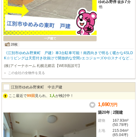
7
ゆめみ野停
徒歩
分
他
一戸建て
28枚
《江別市ゆめみ野東町 戸建》車3台駐車可能！南西向きで明るく暖かな4SLD
K☆リビングは天窓付き吹抜けで開放的な空間♪エコジョーズやロスナイなど省
エネ設備採用！スーパーやコンビニが徒歩圏内で生活に便利な立地◎
(株)アイーナホーム 札幌北郷店【WEB面談可】
この会社の全物件を見る
江別市ゆめみ野東町 中古戸建
ここ最近で
99回
見られ、
1人
が検討中！
1,690
万
円
築20年
|
2階建
建物
167.93m²
(50.79坪)
土地
215.04m²
(65.04坪)