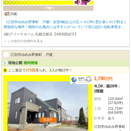
一戸建て
21枚
《江別市ゆめみ野東町 戸建》全室6帖以上の広々４LDK♪窓が多いので明るく
開放的な物件！階段やお風呂には手すりがついていて安心設計♪自転車置き場
あり☆WICや屋外物置付きで季節ものの収納にも困らない収納力は魅力的☆
(株)アイーナホーム 札幌北郷店【WEB面談可】
この会社の全物件を見る
江別市ゆめみ野東町 戸建
現地公開
随時開催
ここ最近で
275回
見られ、
2人
が検討中！
1,790
万
円
4LDK
|
築28年
|
2階建
建物
125.04m²
(37.82坪)
土地
211.72m²
(64.04坪)
駐車場
あり
商談中
江別市ゆめみ野東町