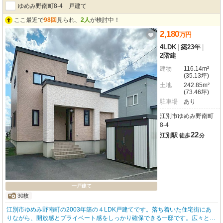
ゆめみ野南町8-4 戸建て
ここ最近で
98回
見られ、
2人
が検討中！
2,180
万
円
4LDK
|
築23年
|
2階建
建物
116.14m²
(35.13坪)
土地
242.85m²
(73.46坪)
駐車場
あり
江別市ゆめみ野南町
8-4
22
江別駅
徒歩
分
一戸建て
30枚
江別市ゆめみ野南町の2003年築の４LDK戸建てです。落ち着いた住宅街にあ
りながら、開放感とプライベート感をしっかり確保できる一邸です。広々とし