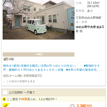
土地
317.43m²
(96.02坪)
駐車場
あり
江別市ゆめみ野南町
２－２０
1
ゆめみ野中央停
徒歩
他
分
一戸建て
14枚
南向き×築浅×店舗付き幅広い活用が叶うゆとりの住まい。 ■敷地約９６
坪・建物約４１坪のゆとりある４ＬＤＫ＋店舗 ■令和２年築の築浅住宅。水
回り・構造ともに快適仕様 ■南側８ｍ公道に面し、陽当たり良好＆視認性も
信託ホーム(株)【WEB面談可】
高い好立地 ■店舗スペースはパン工房として使用中。事務所・教室・サロン
この会社の全物件を見る
等にも最適 ■複数台駐車可能。来客が多い業種にも対応 ■ＪＲ『江別』駅徒
歩２０分（バス利用でアクセス良好）
上江別西町 一戸建て
ここ最近で
46回
見られ、
1人
が検討中！
2,380
NEW
万
円