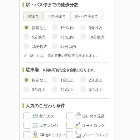
駅・バス停までの徒歩分数
駅まで
バス停まで
駅･バス停まで
指定なし
1分以内
3分以内
5分以内
7分以内
10分以内
15分以内
20分以内
※「駅」には、路面電車の停留所も含まれます。
駐車場
※契約可能な空き台数になります。
指定なし
1台以上
2台以上
3台以上
4台以上
5台以上
人気のこだわり条件
都市ガス
追い焚き風呂
エアコン付
オートロック
24hセキュリティ
ブロードバンド