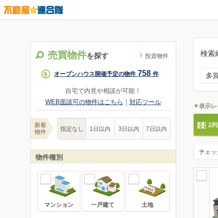
検索
売買物件
を探す
投資物件
758
オープンハウス開催予定の物件
件
多
自宅で内見や相談が可能！
WEB面談可の物件はこちら
｜
対応ツール
▼表示レ
新着
2
指定なし
1日以内
3日以内
7日以内
物件
チェッ
物件種別
マンション
一戸建て
土地