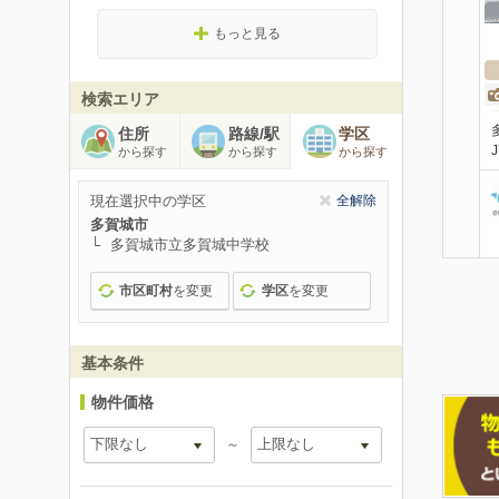
もっと見る
検索エリア
住所
路線/駅
学区
から探す
から探す
から探す
現在選択中の学区
全解除
多賀城市
多賀城市立多賀城中学校
市区町村
を変更
学区
を変更
基本条件
物件価格
～