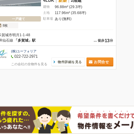
4LDK
|
新築
|
2階建
建物
96.88m² (29.3坪)
土地
117.96m² (35.68坪)
駐車場
あり(無料)
一戸建て
8枚
多賀城市明月1-1-48
13
JR仙石線
「多賀城」駅
…
徒歩
分
(株)ユーフォリア
022-722-2971
お問合せ
物件詳細を見る
この会社の全物件を見る