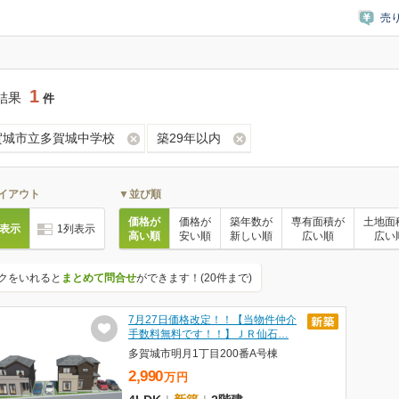
売
1
結果
件
賀城市立多賀城中学校
築29年以内
イアウト
▼並び順
価格が
価格が
築年数が
専有面積が
土地面
列表示
1列表示
高い順
安い順
新しい順
広い順
広い
クをいれると
まとめて問合せ
ができます！(20件まで)
7月27日価格改定！！【当物件仲介
手数料無料です！！】ＪＲ仙石…
多賀城市明月1丁目200番A号棟
2,990
万
円