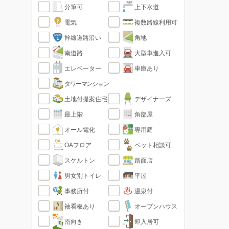
分筆可
上下水道
電気
複数路線利用可
幹線道路沿い
角地
南道路
大型車進入可
エレベーター
車庫あり
タワーマンション
土地付提案住宅
デザイナーズ
最上階
角部屋
オール電化
専用庭
OAフロア
ペット相談可
スケルトン
路面店
男女別トイレ
平屋
事務所付
温泉付
袖看板あり
オープンハウス
南向き
即入居可