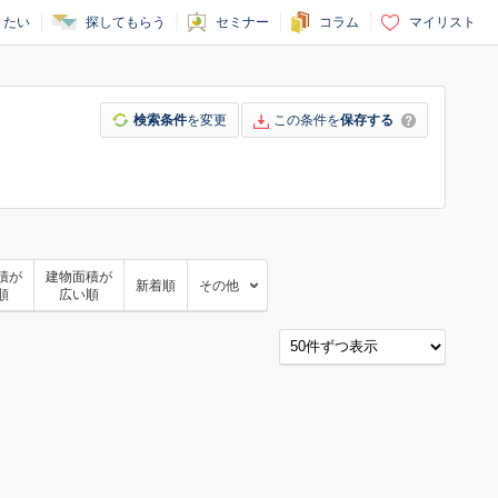
りたい
探してもらう
セミナー
コラム
マイリスト
検索条件
を変更
この条件を
保存する
積が
建物面積が
新着順
その他
順
広い順