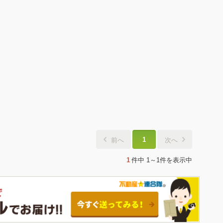
1
前へ
次へ
1
件中
1～1件
を表示中