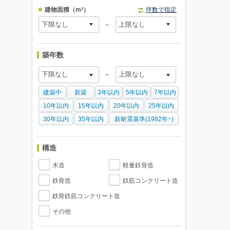
建物面積
（m²）
坪数で指定
～
築年数
～
建築中
新築
3年以内
5年以内
7年以内
10年以内
15年以内
20年以内
25年以内
30年以内
35年以内
新耐震基準(1982年~)
構造
木造
軽量鉄骨造
鉄骨造
鉄筋コンクリート造
鉄骨鉄筋コンクリート造
その他