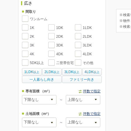
広さ
間取り
※検索
ワンルーム
※物件
※検索
1K
1DK
1LDK
2K
2DK
2LDK
3K
3DK
3LDK
4K
4DK
4LDK
5DK以上
二世帯住宅
その他
1LDK
2LDK
3LDK
4LDK
以上
以上
以上
以上
一人暮らし向き
ファミリー向き
専有面積
（m²）
坪数で指定
～
土地面積
（m²）
坪数で指定
～