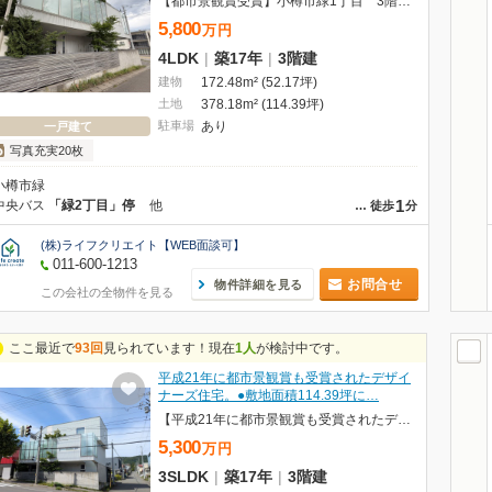
【都市景観賞受賞】小樽市緑1丁目 3階建戸建
5,800
万
円
4LDK
|
築17年
|
3階建
建物
172.48m² (52.17坪)
土地
378.18m² (114.39坪)
駐車場
あり
一戸建て
写真充実20枚
小樽市緑
1
中央バス
「緑2丁目」停
他
…
徒歩
分
(株)ライフクリエイト【WEB面談可】
011-600-1213
お問合せ
物件詳細を見る
この会社の全物件を見る
ここ最近で
93回
見られています！現在
1人
が検討中です。
平成21年に都市景観賞も受賞されたデザイ
ナーズ住宅。●敷地面積114.39坪に…
【平成21年に都市景観賞も受賞されたデザイナーズ住宅】戸建 緑１丁目
5,300
万
円
3SLDK
|
築17年
|
3階建