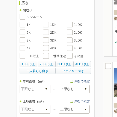
広さ
間取り
ワンルーム
1K
1DK
1LDK
2K
2DK
2LDK
3K
3DK
3LDK
4K
4DK
4LDK
5DK以上
二世帯住宅
その他
1LDK
2LDK
3LDK
4LDK
以上
以上
以上
以上
一人暮らし向き
ファミリー向き
専有面積
（m²）
坪数で指定
～
土地面積
（m²）
坪数で指定
～