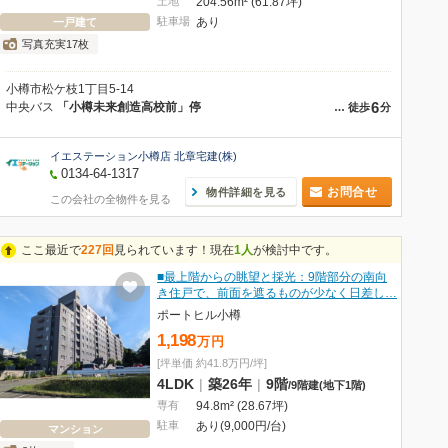
土地
204.56m² (61.87坪)
駐車場
あり
一戸建て
写真充実17枚
小樽市松ケ枝1丁目5-14
6
中央バス
「小樽未来創造高校前」停
…
徒歩
分
イエステーション小樽店 北章宅建(株)
0134-64-1317
お問合せ
物件詳細を見る
この会社の全物件を見る
ここ最近で
227回
見られています！現在
1人
が検討中です。
■最上階からの眺望と採光：9階部分の南向
き住戸で、前面を遮るものが少なく日差し…
ポートヒル小樽
1,198
万
円
[坪単価 約41.8万円/坪]
4LDK
|
築26年
|
9階
/
9階建
(地下1階)
専有
94.8m² (28.67坪)
駐車
あり(9,000円/台)
マンション