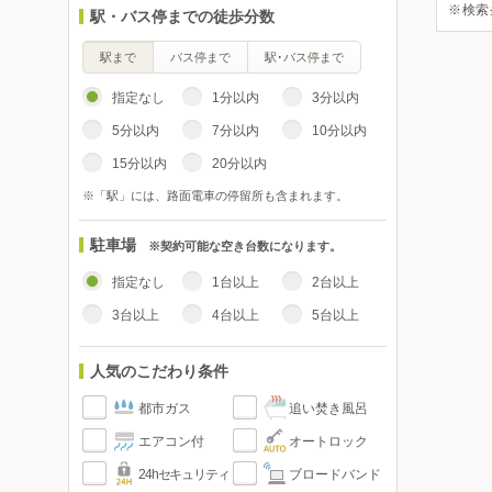
※検索
駅・バス停までの徒歩分数
駅まで
バス停まで
駅･バス停まで
指定なし
1分以内
3分以内
5分以内
7分以内
10分以内
15分以内
20分以内
※「駅」には、路面電車の停留所も含まれます。
駐車場
※契約可能な空き台数になります。
指定なし
1台以上
2台以上
3台以上
4台以上
5台以上
人気のこだわり条件
都市ガス
追い焚き風呂
エアコン付
オートロック
24hセキュリティ
ブロードバンド