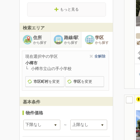
もっと見る
検索エリア
住所
路線/駅
学区
から探す
から探す
から探す
現在選択中の学区
全解除
小樽市
小樽市立山の手小学校
市区町村
を変更
学区
を変更
基本条件
物件価格
～