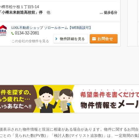
小樽市松ケ枝１丁目5-14
6
「小樽未来創造高校前」停
他
…
徒歩
分
LIXIL不動産ショップ ソロールホーム【WEB面談可】
0134-32-2081
お問合せ
物件詳細を見る
この会社の全物件を見る
後表示された物件情報と現況に相違がある場合があります。物件に関するお問合
ごとの「見られた数(PV数)」「検討人数(マイリスト追加数)」は、一定期間の