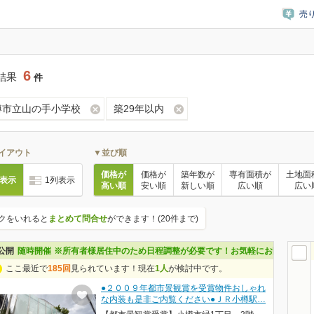
売
6
結果
件
樽市立山の手小学校
築29年以内
イアウト
▼並び順
価格が
価格が
築年数が
専有面積が
土地面
列表示
1列表示
高い順
安い順
新しい順
広い順
広い
クをいれると
まとめて問合せ
ができます！(20件まで)
公開
随時開催
※所有者様居住中のため日程調整が必要です！お気軽にお問い合わせ
ここ最近で
185回
見られています！現在
1人
が検討中です。
●２００９年都市景観賞を受賞物件おしゃれ
な内装も是非ご内覧ください●ＪＲ小樽駅…