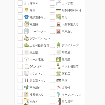
分筆可
上下水道
電気
複数路線利用可
幹線道路沿い
角地
南道路
大型車進入可
エレベーター
車庫あり
タワーマンション
土地付提案住宅
デザイナーズ
最上階
角部屋
オール電化
専用庭
OAフロア
ペット相談可
スケルトン
路面店
男女別トイレ
平屋
事務所付
温泉付
袖看板あり
オープンハウス
南向き
即入居可