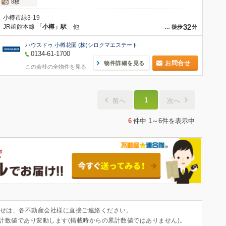
8枚
小樽市緑3-19
32
JR函館本線
「小樽」駅
他
…
徒歩
分
ハウスドゥ 小樽花園 (株)シロクマエステート
0134-61-1700
お問合せ
物件詳細を見る
この会社の全物件を見る
1
前へ
次へ
6
件中
1～6件
を表示中
せは、各不動産会社様に直接ご連絡ください。
集計数値であり変動します(掲載時からの累計数値ではありません)。