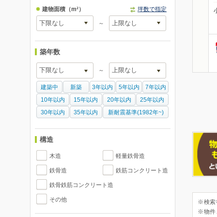
建物面積
（m²）
坪数で指定
～
築年数
～
建築中
新築
3年以内
5年以内
7年以内
10年以内
15年以内
20年以内
25年以内
30年以内
35年以内
新耐震基準(1982年~)
構造
木造
軽量鉄骨造
鉄骨造
鉄筋コンクリート造
鉄骨鉄筋コンクリート造
その他
※検索
※物件