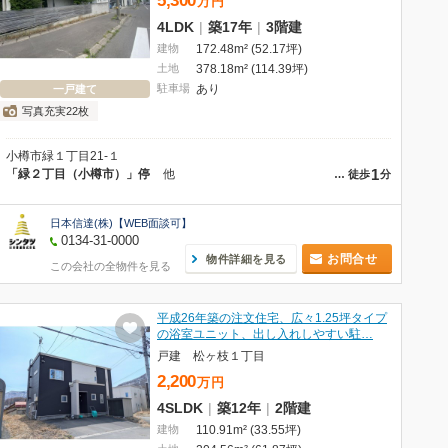
5,300
万
円
4LDK
|
築17年
|
3階建
建物
172.48m² (52.17坪)
土地
378.18m² (114.39坪)
駐車場
あり
一戸建て
写真充実22枚
小樽市緑１丁目21‐１
1
「緑２丁目（小樽市）」停
他
…
徒歩
分
日本信達(株)【WEB面談可】
0134-31-0000
お問合せ
物件詳細を見る
この会社の全物件を見る
平成26年築の注文住宅、広々1.25坪タイプ
の浴室ユニット、出し入れしやすい駐…
戸建 松ヶ枝１丁目
2,200
万
円
4SLDK
|
築12年
|
2階建
建物
110.91m² (33.55坪)