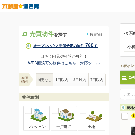
検索
売買物件
を探す
投資物件
760
オープンハウス開催予定の物件
件
小
自宅で内見や相談が可能！
WEB面談可の物件はこちら
｜
対応ツール
▼表示レ
新着
2
指定なし
1日以内
3日以内
7日以内
物件
チェッ
物件種別
現地
マンション
一戸建て
土地