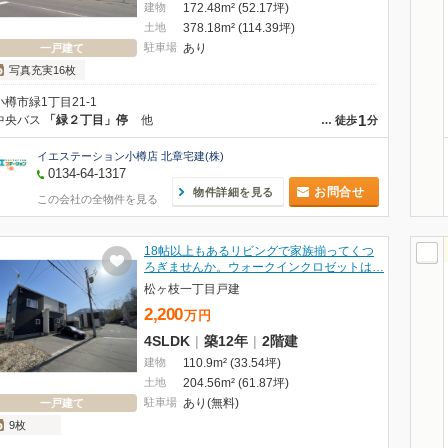
建物
172.48m² (52.17坪)
土地
378.18m² (114.39坪)
駐車場
あり
一戸建て
写真充実16枚
小樽市緑1丁目21-1
1
中央バス
「緑２丁目」停
他
…
徒歩
分
イエステーション小樽店 北章宅建(株)
0134-64-1317
お問合せ
物件詳細を見る
この会社の全物件を見る
18帖以上もあるリビングで家族揃ってくつ
ろぎませんか。ウォークインクロゼットは…
松ヶ枝一丁目戸建
2,200
万
円
4SLDK
|
築12年
|
2階建
建物
110.9m² (33.54坪)
土地
204.56m² (61.87坪)
駐車場
あり(無料)
一戸建て
9枚