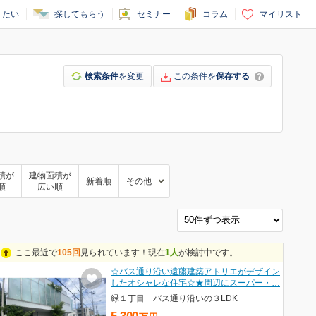
りたい
探してもらう
セミナー
コラム
マイリスト
検索条件
を変更
この条件を
保存する
積が
建物面積が
新着順
その他
順
広い順
ください。
ここ最近で
105回
見られています！現在
1人
が検討中です。
☆バス通り沿い遠藤建築アトリエがデザイン
したオシャレな住宅☆★周辺にスーパー・…
緑１丁目 バス通り沿いの３LDK