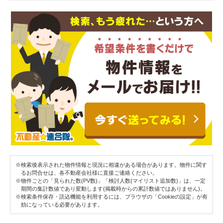
※検索後表示された物件情報と現況に相違がある場合があります。物件に関す
るお問合せは、各不動産会社様に直接ご連絡ください。
※物件ごとの「見られた数(PV数)」「検討人数(マイリスト追加数)」は、一定
期間の集計数値であり変動します(掲載時からの累計数値ではありません)。
※検索条件保存・読込機能を利用するには、ブラウザの「Cookieの設定」が有
効になっている必要があります。