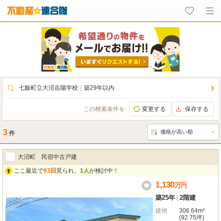
七飯町立大沼岳陽学校
｜
築29年以内
この検索条件を
変更する
保存する
3
件
大沼町 民宿中古戸建
ここ最近で
93回
見られ、
1人
が検討中！
1,130
万
円
築25年
|
2階建
建物
306.64m²
(92.75坪)