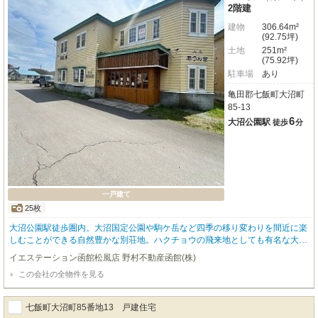
2階建
建物
306.64m²
(92.75坪)
土地
251m²
(75.92坪)
駐車場
あり
亀田郡七飯町大沼町
85-13
6
大沼公園駅
徒歩
分
一戸建て
25枚
大沼公園駅徒歩圏内。大沼国定公園や駒ケ岳など四季の移り変わりを間近に楽
しむことができる自然豊かな別荘地。ハクチョウの飛来地としても有名な大沼
周辺は、夏場は大沼を周回するサイクリングや駒ケ岳登山、釣りや乗馬、冬場
イエステーション函館松風店 野村不動産函館(株)
はワカサギ釣りなど、レジャーも豊富です。居住用でなく、別荘や民泊として
この会社の全物件を見る
の活用をお考えの方にもおすすめ。
七飯町大沼町85番地13 戸建住宅