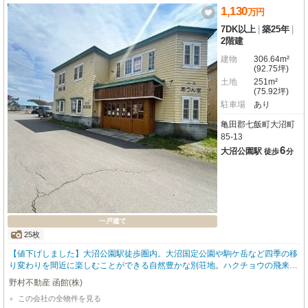
1,130
万
円
7DK以上
|
築25年
|
2階建
建物
306.64m²
(92.75坪)
土地
251m²
(75.92坪)
駐車場
あり
亀田郡七飯町大沼町
85-13
6
大沼公園駅
徒歩
分
一戸建て
25枚
【値下げしました】大沼公園駅徒歩圏内。大沼国定公園や駒ケ岳など四季の移
り変わりを間近に楽しむことができる自然豊かな別荘地。ハクチョウの飛来地
としても有名な大沼周辺は、夏場は大沼を周回するサイクリングや駒ケ岳登
野村不動産 函館(株)
山、釣りや乗馬、冬場はワカサギ釣りなど、レジャーも豊富です。居住用でな
この会社の全物件を見る
く、別荘や民泊としての活用をお考えの方にもおすすめ。