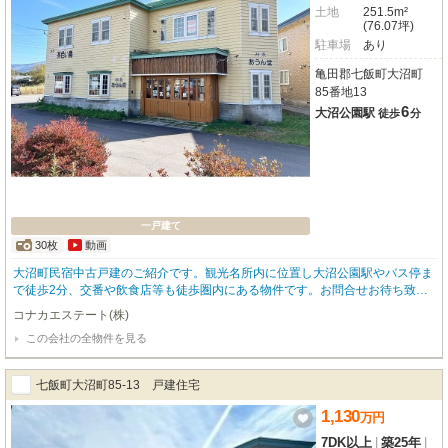
土地
251.5m²
(76.07坪)
駐車場
あり
亀田郡七飯町大沼町
85番地13
6
大沼公園駅
徒歩
分
一戸建て
30枚
動画
大沼町民宿中古戸建のご紹介です。観光名所内に位置し大沼公園駅やバス停ま
で徒歩2分、交番や飲食店等も徒歩圏内にある物件です。お問合せお待ち致し
ております。 【借りたい・貸したい・買いたい・売りたいなど不動産のご相
コナカエステート(株)
談はコナカエステート（0138-83-1365）まで】
この会社の全物件を見る
七飯町大沼町85-13 戸建住宅
1,130
万
円
7DK以上
|
築25年
|