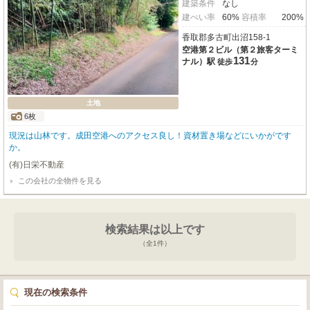
建築条件
なし
建ぺい率
60%
容積率
200%
香取郡多古町出沼158-1
空港第２ビル（第２旅客ターミ
131
ナル）駅
徒歩
分
土地
6枚
現況は山林です。成田空港へのアクセス良し！資材置き場などにいかがです
か。
(有)日栄不動産
この会社の全物件を見る
検索結果は以上です
（全
1
件）
現在の検索条件