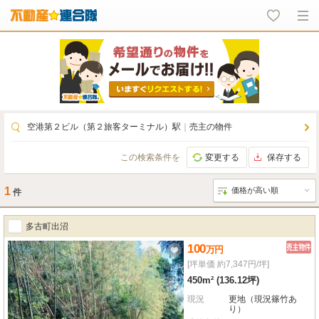
空港第２ビル（第２旅客ターミナル）駅
｜
売主の物件
この検索条件を
変更する
保存する
1
件
多古町出沼
100
万
円
[坪単価 約7,347円/坪]
450m² (136.12坪)
現況
更地（現況篠竹あ
り）