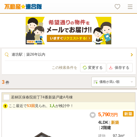
連坊駅
｜
築26年以内
この検索条件を
変更する
保存する
3
件
若林区保春院前丁74番新築戸建A号棟
ここ最近で
53回
見られ、
1人
が検討中！
5,790
万
円
4LDK
|
新築
|
2階建
建物
97.3m²