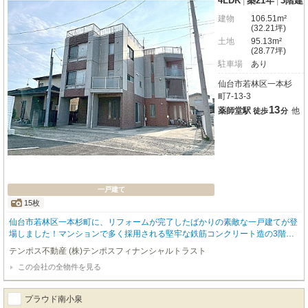
4LDK
|
築21年
|
3階建
建物
106.51m²
(32.21坪)
土地
95.13m²
(28.77坪)
駐車場
あり
仙台市若林区一本杉
町7-13-3
13
薬師堂駅
他
徒歩
分
一戸建て
15枚
仙台市若林区一本杉町に、リフォームが完了したばかりの素敵な一戸建てが登
場しました！マンションで多く採用される堅牢な鉄筋コンクリート造の3階建
てで、ご家族の安心な暮らしを支えます。2025年6月には内装リフォームが完
テンポス不動産 (株)テンポスフィナンシャルトラスト
了し、LIXIL製のシステムキッチンやユニットバス、TOTO製のトイレなど水回
この会社の全物件を見る
りが一新。床や壁も張り替えられ、まるで新築のような快適な空間で新生活を
スタートしていただけます。広々とした4LDKの間取りは106.51m²のゆとりが
あり、ご家族それぞれのプライベート空間も大切にできますね。東向きで日当
プラウド南小泉
たりも良好、閑静な住宅街に位置しており、穏やかな毎日が送れることでしょ