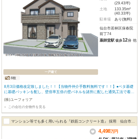
(29.43坪)
土地
133.35m²
(40.33坪)
駐車場
あり(無料)
仙台市若林区保春院
前丁74
12
薬師堂駅
他
徒歩
分
一戸建て
8枚
8月3日価格改定致しました！！【当物件仲介手数料無料です！！】●ベタ基礎
に基礎パッキンを配し、壁倍率五倍の壁パネルを諸所に配した通気工法で着工
あら完成まで第三者機関による計四回の検査を通過した物件のみ引き渡してい
(株)ユーフォリア
る為地震に強い家です。●設計住宅性能評価書あり、建設住宅性能評価書あ
この会社の全物件を見る
り、長期優良住宅（耐震、省エネ性等高い）、フラット35適合証明書あり。
マンション等でも多く用いられる『鉄筋コンクリート造』 採用 仙台市若
4,498
林区一本杉町戸建
万
円