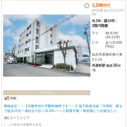
う。薬師堂駅まで徒歩13分。周辺にはローソンやヨークベニマルが徒歩3分圏
3,299
万
円
内にあり、日々のお買い物も大変便利です。南小泉小学校へ徒歩4分、南小泉
[坪単価 約125.9万円/
中学校へ徒歩5分と、お子様の通学も安心の距離。さらに、嬉しい駐車場4台分
坪]
完備で、お車をお持ちのご家庭にもぴったりです。システムキッチンや浴室乾
4LDK
|
築19年
|
燥機、追い焚き機能など充実の設備も魅力。ぜひ一度、この生まれ変わったお
2階
/
5階建
家で、理想の暮らしを想像してみてください。
専有
86.67m²
(26.21坪)
駐車
あり(5,500
円/台)
仙台市若林区南小泉
3-1-10
16
河原町駅
徒歩
分
他
マンション
30枚
価格改定！！【当物件仲介手数料無料です！！】地下鉄南北線「河原町」駅ま
で徒歩15分！南向きの広々4LDK♪ペット飼育可能！角部屋につき陽当たり・
通風良好で開放感あふれる住空間♪
(株)ユーフォリア
この会社の全物件を見る