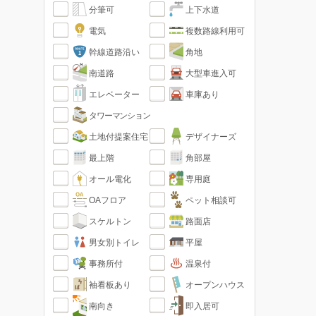
分筆可
上下水道
電気
複数路線利用可
幹線道路沿い
角地
南道路
大型車進入可
エレベーター
車庫あり
タワーマンション
土地付提案住宅
デザイナーズ
最上階
角部屋
オール電化
専用庭
OAフロア
ペット相談可
スケルトン
路面店
男女別トイレ
平屋
事務所付
温泉付
袖看板あり
オープンハウス
南向き
即入居可