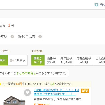
売
1
結果
件
師堂駅
築10年以内
イアウト
▼並び順
価格が
価格が
築年数が
専有面積が
土地面
列表示
1列表示
高い順
安い順
新しい順
広い順
広い
クをいれると
まとめて問合せ
ができます！(20件まで)
ここ最近で
53回
見られています！現在
1人
が検討中です。
8月3日価格改定致しました！！【当
物件仲介手数料無料です！！】…
若林区保春院前丁74番新築戸建A号棟