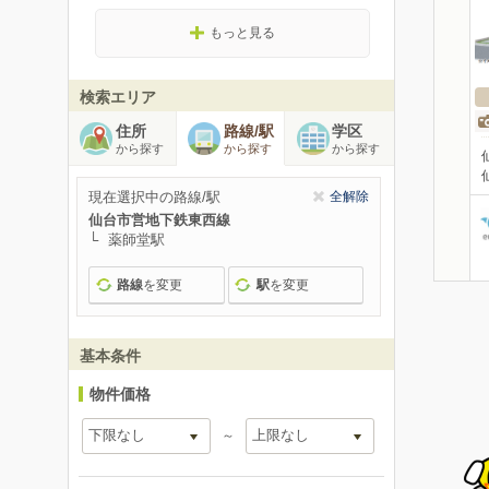
もっと見る
検索エリア
住所
路線/駅
学区
から探す
から探す
から探す
現在選択中の路線/駅
全解除
仙台市営地下鉄東西線
薬師堂駅
路線
を変更
駅
を変更
基本条件
物件価格
～