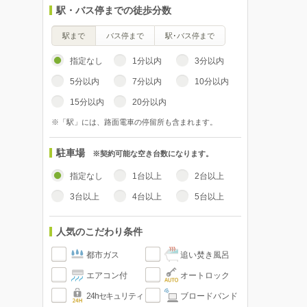
駅・バス停までの徒歩分数
駅まで
バス停まで
駅･バス停まで
指定なし
1分以内
3分以内
5分以内
7分以内
10分以内
15分以内
20分以内
※「駅」には、路面電車の停留所も含まれます。
駐車場
※契約可能な空き台数になります。
指定なし
1台以上
2台以上
3台以上
4台以上
5台以上
人気のこだわり条件
都市ガス
追い焚き風呂
エアコン付
オートロック
24hセキュリティ
ブロードバンド