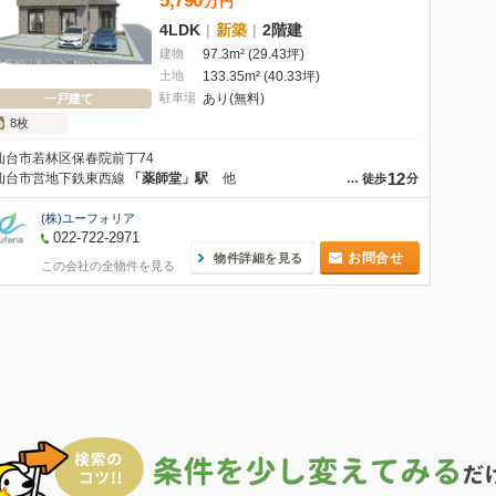
5,790
万
円
4LDK
|
新築
|
2階建
建物
97.3m² (29.43坪)
土地
133.35m² (40.33坪)
駐車場
あり(無料)
一戸建て
8枚
仙台市若林区保春院前丁74
12
仙台市営地下鉄東西線
「薬師堂」駅
他
…
徒歩
分
(株)ユーフォリア
022-722-2971
お問合せ
物件詳細を見る
この会社の全物件を見る