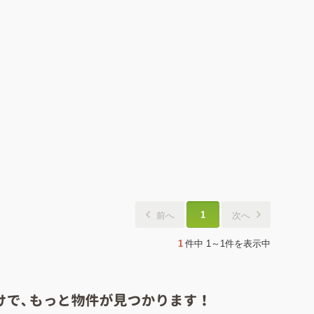
1
前へ
次へ
1
件中
1～1件
を表示中