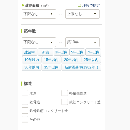
建物面積
（m²）
坪数で指定
～
築年数
～
建築中
新築
3年以内
5年以内
7年以内
10年以内
15年以内
20年以内
25年以内
30年以内
35年以内
新耐震基準(1982年~)
構造
木造
軽量鉄骨造
鉄骨造
鉄筋コンクリート造
鉄骨鉄筋コンクリート造
その他