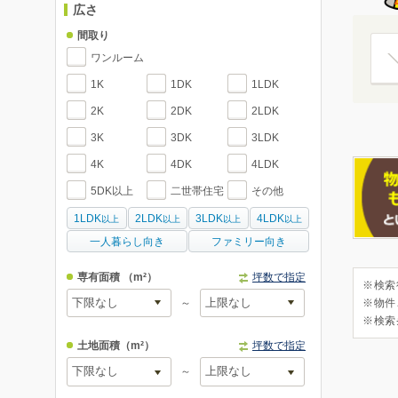
広さ
間取り
ワンルーム
1K
1DK
1LDK
2K
2DK
2LDK
3K
3DK
3LDK
4K
4DK
4LDK
5DK以上
二世帯住宅
その他
1LDK
2LDK
3LDK
4LDK
以上
以上
以上
以上
一人暮らし向き
ファミリー向き
専有面積
（m²）
坪数で指定
※検索
～
※物件
※検索
土地面積
（m²）
坪数で指定
～