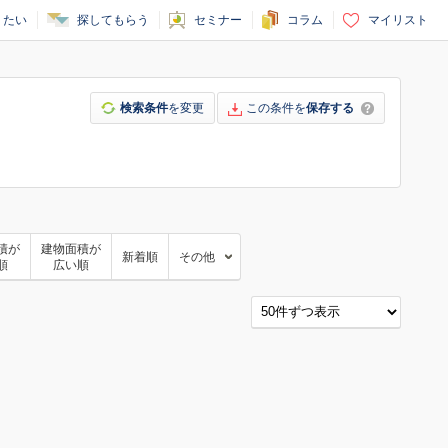
りたい
探してもらう
セミナー
コラム
マイリスト
検索条件
を変更
この条件を
保存する
積が
建物面積が
新着順
その他
順
広い順