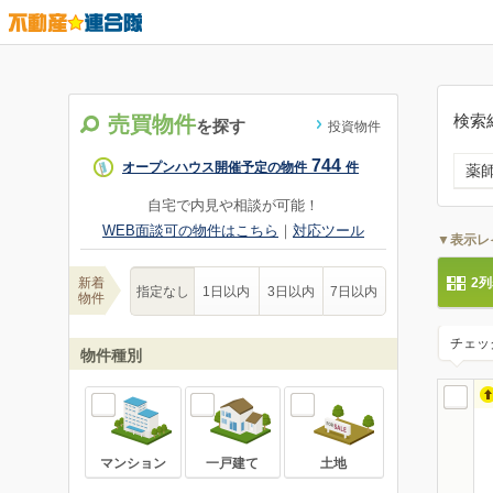
検索
売買物件
を探す
投資物件
744
オープンハウス開催予定の物件
件
薬
自宅で内見や相談が可能！
WEB面談可の物件はこちら
｜
対応ツール
▼表示レ
新着
2
指定なし
1日以内
3日以内
7日以内
物件
チェッ
物件種別
マンション
一戸建て
土地