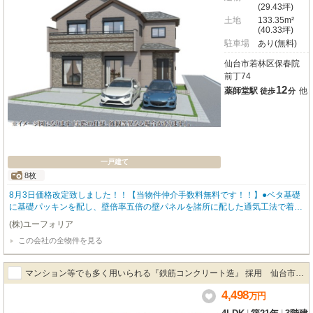
(29.43坪)
土地
133.35m²
(40.33坪)
駐車場
あり(無料)
仙台市若林区保春院
前丁74
12
薬師堂駅
他
徒歩
分
一戸建て
8枚
8月3日価格改定致しました！！【当物件仲介手数料無料です！！】●ベタ基礎
に基礎パッキンを配し、壁倍率五倍の壁パネルを諸所に配した通気工法で着工
あら完成まで第三者機関による計四回の検査を通過した物件のみ引き渡してい
(株)ユーフォリア
る為地震に強い家です。●設計住宅性能評価書あり、建設住宅性能評価書あ
この会社の全物件を見る
り、長期優良住宅（耐震、省エネ性等高い）、フラット35適合証明書あり。
マンション等でも多く用いられる『鉄筋コンクリート造』 採用 仙台市若
4,498
林区一本杉町戸建
万
円