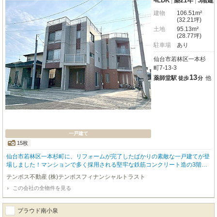
4LDK
|
築21年
|
3階建
建物
106.51m²
(32.21坪)
土地
95.13m²
(28.77坪)
駐車場
あり
仙台市若林区一本杉
町7-13-3
13
薬師堂駅
他
徒歩
分
一戸建て
15枚
仙台市若林区一本杉町に、リフォームが完了したばかりの素敵な一戸建てが登
場しました！マンションで多く採用される堅牢な鉄筋コンクリート造の3階建
てで、ご家族の安心な暮らしを支えます。2025年6月には内装リフォームが完
テンポス不動産 (株)テンポスフィナンシャルトラスト
了し、LIXIL製のシステムキッチンやユニットバス、TOTO製のトイレなど水回
この会社の全物件を見る
りが一新。床や壁も張り替えられ、まるで新築のような快適な空間で新生活を
スタートしていただけます。広々とした4LDKの間取りは106.51m²のゆとりが
あり、ご家族それぞれのプライベート空間も大切にできますね。東向きで日当
プラウド南小泉
たりも良好、閑静な住宅街に位置しており、穏やかな毎日が送れることでしょ