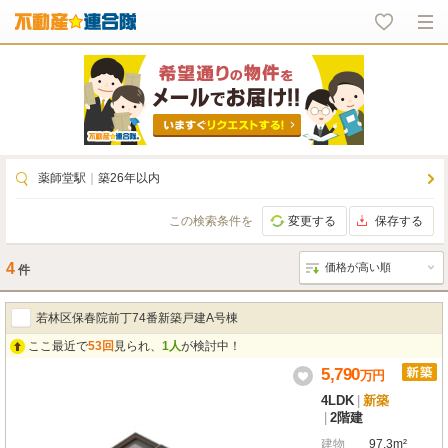
薬師堂駅
｜
築26年以内
この検索条件を
変更する
保存する
4
件
若林区保春院前丁74番新築戸建A号棟
ここ最近で
53回
見られ、
1人
が検討中！
5,790
万
円
4LDK
|
新築
|
2階建
建物
97.3m²