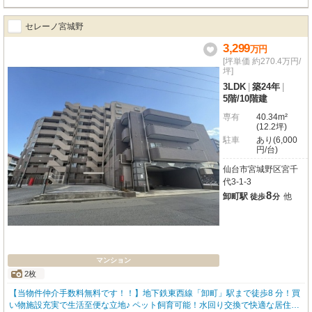
セレーノ宮城野
3,299
万
円
[坪単価 約270.4万円/
坪]
3LDK
|
築24年
|
5階
/
10階建
専有
40.34m²
(12.2坪)
駐車
あり(6,000
円/台)
仙台市宮城野区宮千
代3-1-3
8
卸町駅
他
徒歩
分
マンション
2枚
【当物件仲介手数料無料です！！】地下鉄東西線「卸町」駅まで徒歩8 分！買
い物施設充実で生活至便な立地♪ ペット飼育可能！水回り交換で快適な居住空