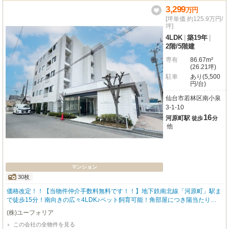
う。薬師堂駅まで徒歩13分。周辺にはローソンやヨークベニマルが徒歩3分圏
3,299
万
円
内にあり、日々のお買い物も大変便利です。南小泉小学校へ徒歩4分、南小泉
[坪単価 約125.9万円/
中学校へ徒歩5分と、お子様の通学も安心の距離。さらに、嬉しい駐車場4台分
坪]
完備で、お車をお持ちのご家庭にもぴったりです。システムキッチンや浴室乾
4LDK
|
築19年
|
燥機、追い焚き機能など充実の設備も魅力。ぜひ一度、この生まれ変わったお
2階
/
5階建
家で、理想の暮らしを想像してみてください。
専有
86.67m²
(26.21坪)
駐車
あり(5,500
円/台)
仙台市若林区南小泉
3-1-10
16
河原町駅
徒歩
分
他
マンション
30枚
価格改定！！【当物件仲介手数料無料です！！】地下鉄南北線「河原町」駅ま
で徒歩15分！南向きの広々4LDK♪ペット飼育可能！角部屋につき陽当たり・
通風良好で開放感あふれる住空間♪
(株)ユーフォリア
この会社の全物件を見る