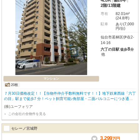
4LDK
|
築20年
|
燥機、追い焚き機能など充実の設備も魅力。ぜひ一度、この生まれ変わったお
2階
/
13階建
家で、理想の暮らしを想像してみてください。
専有
82.01m²
(24.8坪)
駐車
あり(7,000
円/台)
仙台市若林区伊在2-
14-16
8
六丁の目駅
徒歩
分
他
マンション
20枚
７月30日価格改定！！【当物件仲介手数料無料です！！】地下鉄東西線「六丁
の目」駅まで徒歩7 分！ペット飼育可能♪角部屋・二面バルコニーにつき通風
良好な広々4LDK♪
(株)ユーフォリア
この会社の全物件を見る
セレーノ宮城野
3,299
万
円