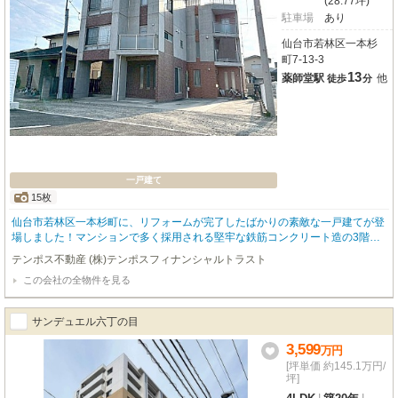
(28.77坪)
駐車場
あり
仙台市若林区一本杉
町7-13-3
13
薬師堂駅
他
徒歩
分
一戸建て
15枚
仙台市若林区一本杉町に、リフォームが完了したばかりの素敵な一戸建てが登
場しました！マンションで多く採用される堅牢な鉄筋コンクリート造の3階建
てで、ご家族の安心な暮らしを支えます。2025年6月には内装リフォームが完
テンポス不動産 (株)テンポスフィナンシャルトラスト
了し、LIXIL製のシステムキッチンやユニットバス、TOTO製のトイレなど水回
この会社の全物件を見る
りが一新。床や壁も張り替えられ、まるで新築のような快適な空間で新生活を
スタートしていただけます。広々とした4LDKの間取りは106.51m²のゆとりが
あり、ご家族それぞれのプライベート空間も大切にできますね。東向きで日当
サンデュエル六丁の目
たりも良好、閑静な住宅街に位置しており、穏やかな毎日が送れることでしょ
う。薬師堂駅まで徒歩13分。周辺にはローソンやヨークベニマルが徒歩3分圏
3,599
万
円
内にあり、日々のお買い物も大変便利です。南小泉小学校へ徒歩4分、南小泉
[坪単価 約145.1万円/
中学校へ徒歩5分と、お子様の通学も安心の距離。さらに、嬉しい駐車場4台分
坪]
完備で、お車をお持ちのご家庭にもぴったりです。システムキッチンや浴室乾