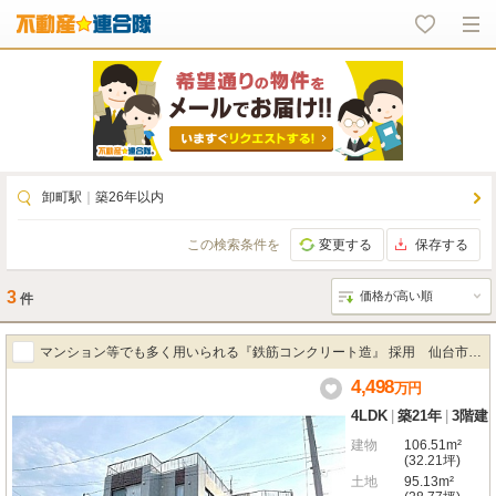
卸町駅
｜
築26年以内
この検索条件を
変更する
保存する
3
件
マンション等でも多く用いられる『鉄筋コンクリート造』 採用 仙台市若
4,498
林区一本杉町戸建
万
円
4LDK
|
築21年
|
3階建
建物
106.51m²
(32.21坪)
土地
95.13m²