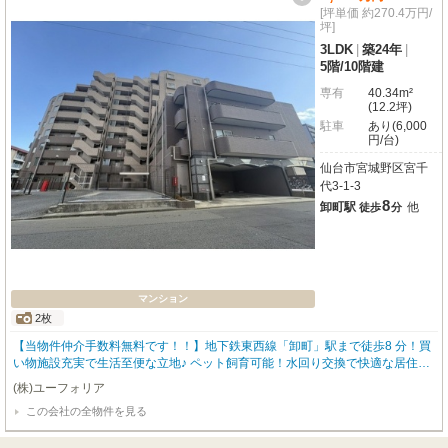
[坪単価 約270.4万円/
坪]
3LDK
|
築24年
|
5階
/
10階建
専有
40.34m²
(12.2坪)
駐車
あり(6,000
円/台)
仙台市宮城野区宮千
代3-1-3
8
卸町駅
他
徒歩
分
マンション
2枚
【当物件仲介手数料無料です！！】地下鉄東西線「卸町」駅まで徒歩8 分！買
い物施設充実で生活至便な立地♪ ペット飼育可能！水回り交換で快適な居住空
間の実現♪
(株)ユーフォリア
この会社の全物件を見る