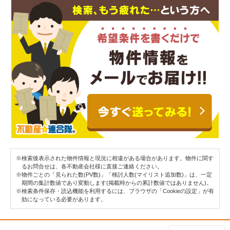
※検索後表示された物件情報と現況に相違がある場合があります。物件に関す
るお問合せは、各不動産会社様に直接ご連絡ください。
※物件ごとの「見られた数(PV数)」「検討人数(マイリスト追加数)」は、一定
期間の集計数値であり変動します(掲載時からの累計数値ではありません)。
※検索条件保存・読込機能を利用するには、ブラウザの「Cookieの設定」が有
効になっている必要があります。