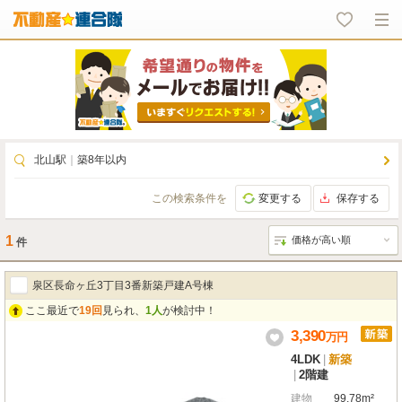
北山駅
｜
築8年以内
この検索条件を
変更する
保存する
1
件
泉区長命ヶ丘3丁目3番新築戸建A号棟
ここ最近で
19回
見られ、
1人
が検討中！
3,390
万
円
4LDK
|
新築
|
2階建
建物
99.78m²