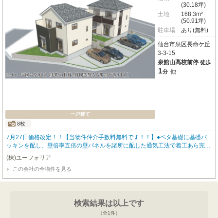
(30.18坪)
土地
168.3m²
(50.91坪)
駐車場
あり(無料)
仙台市泉区長命ケ丘
3-3-15
泉館山高校前停
徒歩
1
他
分
一戸建て
8枚
7月27日価格改定！！【当物件仲介手数料無料です！！】●ベタ基礎に基礎パ
ッキンを配し、壁倍率五倍の壁パネルを諸所に配した通気工法で着工あら完成
まで第三者機関による計四回の検査を通過した物件のみ引き渡している為地震
(株)ユーフォリア
に強い家です●設計住宅性能評価書あり、建設住宅性能評価書あり、長期優良
この会社の全物件を見る
住宅（耐震、省エネ性等高い）、フラット35適合証明書あり
検索結果は以上です
（全
1
件）