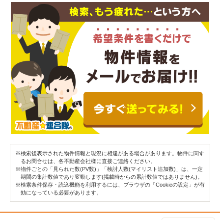
※検索後表示された物件情報と現況に相違がある場合があります。物件に関す
るお問合せは、各不動産会社様に直接ご連絡ください。
※物件ごとの「見られた数(PV数)」「検討人数(マイリスト追加数)」は、一定
期間の集計数値であり変動します(掲載時からの累計数値ではありません)。
※検索条件保存・読込機能を利用するには、ブラウザの「Cookieの設定」が有
効になっている必要があります。