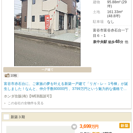
建物
95.88m² (29
坪)
土地
161.33m²
(48.8坪)
駐車場
なし
富谷市富谷赤石台一丁
目６－1
48
泉中央駅
他
徒歩
分
一戸建て
10枚
富谷市赤石台に、ご家族の夢を叶える新築一戸建て「リガ－レ－ 1号棟」が誕
生しました！なんと、仲介手数80000円 、3799万円という魅力的な価格でご
紹介いたします。南向きの角地に位置し、陽光あふれる明るい毎日が期待でき
ホンダ住販(有)【WEB面談可】
ますね。広々とした17.6帖のLDKは、ご家族が自然と集まる温かい空間に。全
この会社の全物件を見る
居室フローリングで、快適にお過ごしいただけます。明石台こども園まで徒歩
3分、東向陽台中学校まで徒歩2分と、お子様の通学も安心の距離。コンビニや
郵便局も近く、日々の暮らしに便利な閑静な住宅街です。将来、医科薬科大学
新築３期
付属病院の開設も決まっており、さらなる発展も楽しみですね。都市ガスやカ
ウンターキッチン、浴室乾燥機、モニター付インターホンなど、嬉しい設備も
3,699
万
円
充実。耐震構造で安心感もプラスされています。普通車2台分の駐車スペース