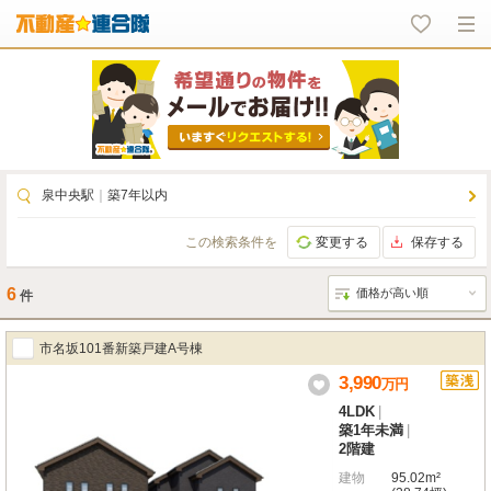
泉中央駅
｜
築7年以内
この検索条件を
変更する
保存する
6
件
市名坂101番新築戸建A号棟
3,990
万
円
4LDK
|
築1年未満
|
2階建
建物
95.02m²