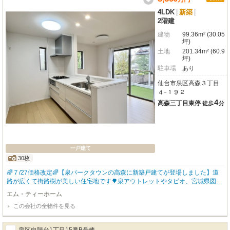
4LDK
|
新築
|
2階建
建物
99.36m² (30.05
坪)
土地
201.34m² (60.9
坪)
駐車場
あり
仙台市泉区高森３丁目
４ｰ１９２
4
高森三丁目東停
徒歩
分
一戸建て
30枚
🌈７/27価格改定🌈【泉パークタウンの高森に新築戸建てが登場しました】道
路が広くて街路樹が美しい住宅地です🌳泉アウトレットやタピオ、宮城県図書
館へも徒歩圏内（約20分）休日は徒歩でおでかけしてショッピングや読書を楽
エム・ティーホーム
しめる住環境です🛍️📘高森小学校・中学校まで徒歩7分圏内とお子様の通学も
この会社の全物件を見る
安心🎒幼稚園やスーパー、ドラッグストアも近く、日々のお買い物など生活が
しやすい立地です✨ゆとりある広さの4LDKの間取りはご家族でのびのびと暮
らしたい方にぴったりです🏡全室が南向きなのでどの部屋も明るく、家族の笑