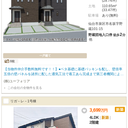
(28.74坪)
土地
110.65m²
(33.47坪)
駐車場
あり(無料)
仙台市泉区市名坂字野
蔵101-15
2
野蔵団地入口停
徒歩
分
他
一戸建て
8枚
【当物件仲介手数料無料です！！】●ベタ基礎に基礎パッキンを配し、壁倍率
五倍の壁パネルを諸所に配した通気工法で着工あら完成まで第三者機関による
計四回の検査を通過した物件のみ引き渡している為地震に強い家です●住宅性
(株)ユーフォリア
能表示制度最高等級取得（設計住宅性能評価＋建設住宅性能評価）、長期優良
この会社の全物件を見る
住宅認定物件（耐震、省エネ性等高い）、フラット35適合証明書あり
リガ－レ－1号棟
3,699
万
円
4LDK
|
新築
|
2階建