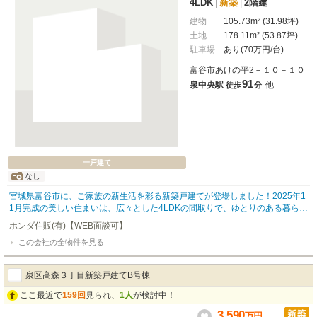
4LDK
|
新築
|
2階建
も確保されており、お車をお持ちのご家庭にもぴったりです。この機会に、新
しい生活を始めてみませんか？住宅ローンや諸費用についても、どうぞお気軽
建物
105.73m² (31.98坪)
にご相談ください。
土地
178.11m² (53.87坪)
駐車場
あり(70万円/台)
富谷市あけの平2－１０－１０
91
泉中央駅
他
徒歩
分
一戸建て
なし
宮城県富谷市に、ご家族の新生活を彩る新築戸建てが登場しました！2025年1
1月完成の美しい住まいは、広々とした4LDKの間取りで、ゆとりのある暮らし
を叶えます。南向きバルコニーで日当たりも良好、明るいリビングで毎日を気
ホンダ住販(有)【WEB面談可】
持ちよくお過ごしいただけますよ。安心の制震構造に加え、全居室に収納スペ
この会社の全物件を見る
ースがたっぷり備わっており、お部屋をすっきりと保てるのが嬉しいポイン
ト。お車は3台まで無料で駐車可能ですので、来客時も安心です。開放感あふ
れる角地も魅力ですね。徒歩7分には富谷市立あけの平小学校があり、お子様
泉区高森３丁目新築戸建てB号棟
の通学も安心。郵便局も徒歩3分と近く、日々の生活に便利な環境です。周辺
にはスーパーやコンビニ、飲食店も点在し、お買い物やお食事にも困りませ
ここ最近で
159回
見られ、
1人
が検討中！
ん。3,799万円で、新しい暮らしをスタートしませんか？ぜひ一度ご内覧くだ
3,590
万
円
さい。