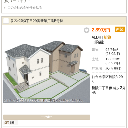
(株)ユーフォリア
い家です●設計住宅性能評価書あり、建設住宅性能評価書あり、長期優良住宅
この会社の全物件を見る
（耐震、省エネ性等高い）、フラット35適合証明書あり
泉区松陵3丁目29番新築戸建B号棟
2,890
万
円
4LDK
|
新築
|
2階建
建物
92.74m²
(28.05坪)
土地
122.22m²
(36.97坪)
駐車場
あり(無料)
仙台市泉区松陵3-29-
6
2
松陵二丁目停
徒歩
分
他
一戸建て
8枚