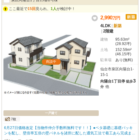
泉区向陽台1丁目15番B号棟
顔を育む空間となるでしょう😊新しい暮らしを始めるなら、この素敵な新築戸
建てでいかがでしょうか？ぜひ一度、現地で快適な生活をイメージしてみてく
ここ最近で
15回
見られ、
1人
が検討中！
ださい🏡 内覧ご希望やお問合せは【 エム・ティーホーム TEL022ｰ374ｰ521
2,990
万
円
2】へ問合せフォームやお電話・LINEでお気軽にお問合せください✉📞【好評
です】ご成約のお客様へ、ご入居時に必要な網戸やＴＶアンテナなど設備４点
4LDK
|
新築
取付けサービスします🔧別途かかるオプション工事代が節約できると、たいへ
|
2階建
ん喜ばれています♬
建物
95.63m²
(28.92坪)
土地
152.59m²
(46.15坪)
駐車場
あり(無料)
商談中
仙台市泉区向陽台1-
15-1
3
向陽台1丁目停
徒歩
他
分
一戸建て
7枚
6月27日価格改定【当物件仲介手数料無料です！！】●ベタ基礎に基礎パッキ
ンを配し、壁倍率五倍の壁パネルを諸所に配した通気工法で着工あら完成まで
第三者機関による計四回の検査を通過した物件のみ引き渡している為地震に強