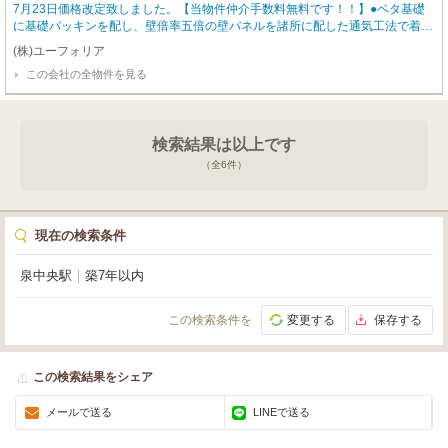
7月23日価格改定致しました。【当物件仲介手数料無料です！！】●ベタ基礎
に基礎パッキンを配し、壁倍率五倍の壁パネルを諸所に配した通気工法で着工
あら完成まで第三者機関による計四回の検査を通過した物件のみ引き渡してい
(株)ユーフォリア
る為地震に強い家です●設計住宅性能評価書あり、建設住宅性能評価書あり、
この会社の全物件を見る
長期優良住宅（耐震、省エネ性等高い）、フラット35適合証明書あり
検索結果は以上です
（全
6
件）
現在の検索条件
泉中央駅
｜
築7年以内
この検索条件を
変更する
保存する
この検索結果をシェア
メールで送る
LINEで送る