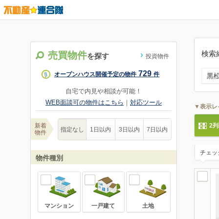
検索
売買物件
を探す
投資物件
729
オープンハウス開催予定の物件
件
黒
自宅で内見や相談が可能！
WEB面談可の物件はこちら
｜
対応ツール
▼表示レ
新着
2
指定なし
1日以内
3日以内
7日以内
物件
チェッ
物件種別
マンション
一戸建て
土地