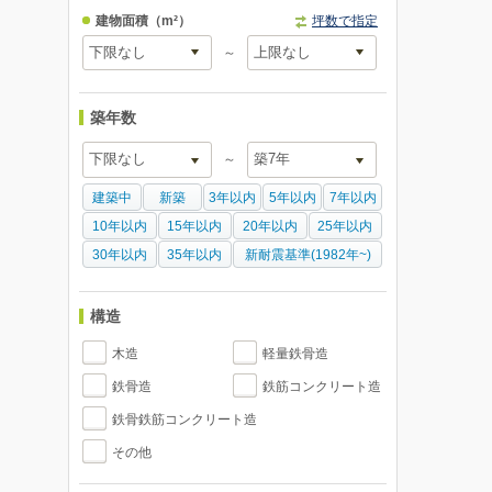
建物面積
（m²）
坪数で指定
～
築年数
～
建築中
新築
3年以内
5年以内
7年以内
10年以内
15年以内
20年以内
25年以内
30年以内
35年以内
新耐震基準(1982年~)
構造
木造
軽量鉄骨造
鉄骨造
鉄筋コンクリート造
鉄骨鉄筋コンクリート造
その他