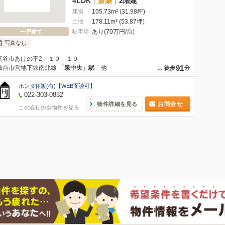
4LDK
|
新築
|
2階建
建物
105.73m² (31.98坪)
土地
178.11m² (53.87坪)
駐車場
あり(70万円/台)
一戸建て
写真なし
富谷市あけの平2－１０－１０
91
仙台市営地下鉄南北線
「泉中央」駅
他
…
徒歩
分
ホンダ住販(有)【WEB面談可】
022-303-0832
お問合せ
物件詳細を見る
この会社の全物件を見る