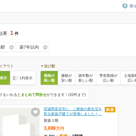
売
1
結果
件
松駅
築7年以内
イアウト
▼並び順
価格が
価格が
築年数が
専有面積が
土地面
列表示
1列表示
高い順
安い順
新しい順
広い順
広い
クをいれると
まとめて問合せ
ができます！(20件まで)
宮城県富谷市に、ご家族の新生活を
彩る新築戸建てが登場しました！…
新築３期
3,699
万
円