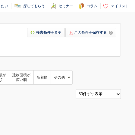
りたい
探してもらう
セミナー
コラム
マイリスト
検索条件
を変更
この条件を
保存する
積が
建物面積が
新着順
その他
順
広い順