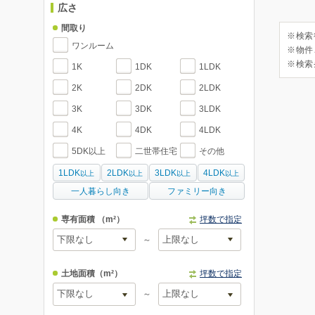
広さ
間取り
※検索
ワンルーム
※物件
※検索
1K
1DK
1LDK
2K
2DK
2LDK
3K
3DK
3LDK
4K
4DK
4LDK
5DK以上
二世帯住宅
その他
1LDK
2LDK
3LDK
4LDK
以上
以上
以上
以上
一人暮らし向き
ファミリー向き
専有面積
（m²）
坪数で指定
～
土地面積
（m²）
坪数で指定
～