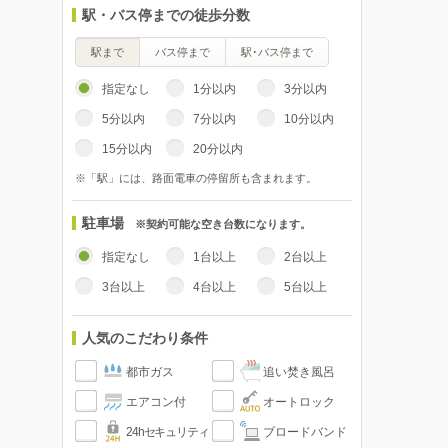
駅・バス停までの徒歩分数
駅まで
バス停まで
駅･バス停まで
指定なし
1分以内
3分以内
5分以内
7分以内
10分以内
15分以内
20分以内
※「駅」には、路面電車の停留所も含まれます。
駐車場
※契約可能な空き台数になります。
指定なし
1台以上
2台以上
3台以上
4台以上
5台以上
人気のこだわり条件
都市ガス
追い焚き風呂
エアコン付
オートロック
24hセキュリティ
ブロードバンド