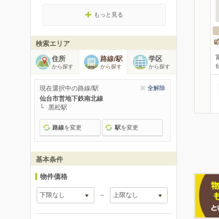
もっと見る
検索エリア
住所
路線/駅
学区
から探す
から探す
から探す
現在選択中の路線/駅
全解除
仙台市営地下鉄南北線
黒松駅
路線
を変更
駅
を変更
基本条件
物件価格
～