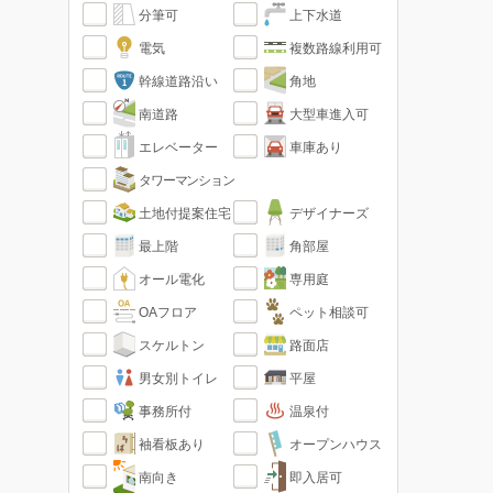
分筆可
上下水道
電気
複数路線利用可
幹線道路沿い
角地
南道路
大型車進入可
エレベーター
車庫あり
タワーマンション
土地付提案住宅
デザイナーズ
最上階
角部屋
オール電化
専用庭
OAフロア
ペット相談可
スケルトン
路面店
男女別トイレ
平屋
事務所付
温泉付
袖看板あり
オープンハウス
南向き
即入居可