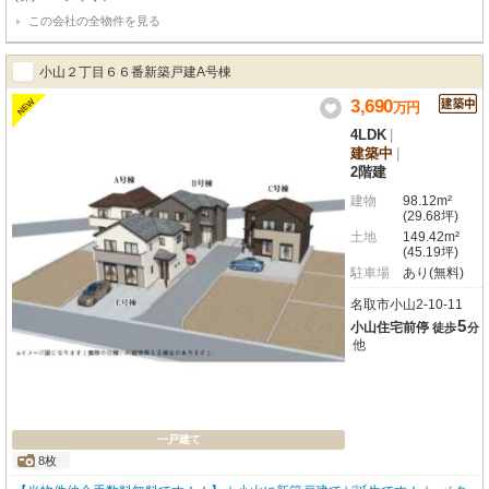
保証システム、地盤サポートシステム20年保証
この会社の全物件を見る
小山２丁目６６番新築戸建A号棟
3,690
NEW
万
円
4LDK
|
建築中
|
2階建
建物
98.12m²
(29.68坪)
土地
149.42m²
(45.19坪)
駐車場
あり(無料)
名取市小山2-10-11
5
小山住宅前停
徒歩
分
他
一戸建て
8枚