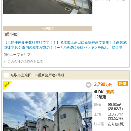
一戸建て
14枚
【当物件仲介手数料無料です！！】名取市上余田に新築戸建て誕生！！商業施
設徒歩10分圏内の立地が魅力！！●ベタ基礎に基礎パッキンを配し、壁倍率五
倍の壁パネルを諸所に配した通気工法で着工あら完成まで第三者機関による計
(株)ユーフォリア
四回の検査を通過した物件のみ引き渡している為地震に強い家です●住宅性能
この会社の全物件を見る
表示制度最高等級取得（設計住宅性能評価＋建設住宅性能評価）、長期優良住
宅認定物件（耐震、省エネ性等高い）、フラット35適合証明書あり
名取市上余田805番新築戸建A号棟
2,790
NEW
万
円
4LDK
|
新築
|
2階建
建物
95.63m²
(28.92坪)
土地
110.78m²
(33.51坪)
駐車場
あり(無料)