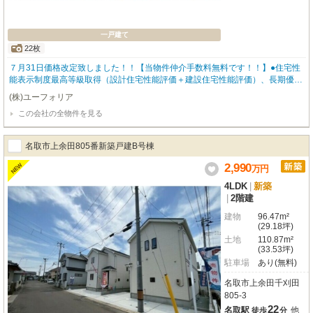
一戸建て
22枚
７月31日価格改定致しました！！【当物件仲介手数料無料です！！】●住宅性
能表示制度最高等級取得（設計住宅性能評価＋建設住宅性能評価）、長期優良
住宅認定物件（耐震、省エネ性等高い）、フラット35適合証明書ありBELS/省
(株)ユーフォリア
エネ基準適合認定、最長35年住宅保証システム、地盤サポートシステム20年
この会社の全物件を見る
保証
名取市上余田805番新築戸建B号棟
2,990
NEW
万
円
4LDK
|
新築
|
2階建
建物
96.47m²
(29.18坪)
土地
110.87m²
(33.53坪)
駐車場
あり(無料)
名取市上余田千刈田
805-3
22
名取駅
他
徒歩
分