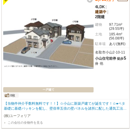
4LDK
|
建築中
|
2階建
建物
97.71m²
(29.55坪)
土地
185.4m²
(56.08坪)
駐車場
あり(無料)
名取市小山2-10-11
5
小山住宅前停
徒歩
他
分
一戸建て
8枚
【当物件仲介手数料無料です！！】☆小山に新築戸建てが誕生です！☆●ベタ
基礎に基礎パッキンを配し、壁倍率五倍の壁パネルを諸所に配した通気工法で
着工あら完成まで第三者機関による計四回の検査を通過した物件のみ引き渡し
(株)ユーフォリア
ている為地震に強い家です●住宅性能表示制度最高等級取得（設計住宅性能評
この会社の全物件を見る
価＋建設住宅性能評価）、長期優良住宅認定物件（耐震、省エネ性等高い）、
フラット35適合証明書あり