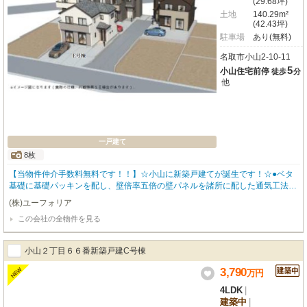
(29.68坪)
土地
140.29m²
(42.43坪)
駐車場
あり(無料)
名取市小山2-10-11
5
小山住宅前停
徒歩
分
他
一戸建て
8枚
【当物件仲介手数料無料です！！】☆小山に新築戸建てが誕生です！☆●ベタ
基礎に基礎パッキンを配し、壁倍率五倍の壁パネルを諸所に配した通気工法で
着工あら完成まで第三者機関による計四回の検査を通過した物件のみ引き渡し
(株)ユーフォリア
ている為地震に強い家です●住宅性能表示制度最高等級取得（設計住宅性能評
この会社の全物件を見る
価＋建設住宅性能評価）、長期優良住宅認定物件（耐震、省エネ性等高い）、
フラット35適合証明書あり
小山２丁目６６番新築戸建C号棟
3,790
NEW
万
円
4LDK
|
建築中
|