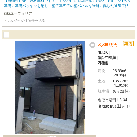
【当物件仲介手数料無料です！！】☆小山に新築戸建てが誕生です！☆●ベタ
基礎に基礎パッキンを配し、壁倍率五倍の壁パネルを諸所に配した通気工法で
着工あら完成まで第三者機関による計四回の検査を通過した物件のみ引き渡し
(株)ユーフォリア
ている為地震に強い家です●住宅性能表示制度最高等級取得（設計住宅性能評
この会社の全物件を見る
価＋建設住宅性能評価）、長期優良住宅認定物件（耐震、省エネ性等高い）、
フラット35適合証明書あり
3,380
万
円
4LDK
|
築1年未満
|
2階建
建物
96.88m²
(29.3坪)
土地
135.73m²
(41.05坪)
駐車場
あり(無料)
名取市増田1-3-34
11
名取駅
他
徒歩
分