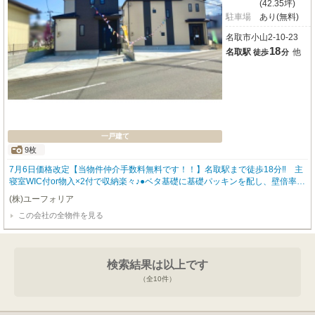
(42.35坪)
駐車場
あり(無料)
名取市小山2-10-23
18
名取駅
他
徒歩
分
一戸建て
9枚
7月6日価格改定【当物件仲介手数料無料です！！】名取駅まで徒歩18分‼ 主
寝室WIC付or物入×2付で収納楽々♪●ベタ基礎に基礎パッキンを配し、壁倍率五
倍の壁パネルを諸所に配した通気工法で着工あら完成まで第三者機関による計
(株)ユーフォリア
四回の検査を通過した物件のみ引き渡している為地震に強い家です●設計住宅
この会社の全物件を見る
性能評価書あり、建設住宅性能評価書あり、長期優良住宅（耐震、省エネ性等
高い）、フラット35適合証明書あり
検索結果は以上です
（全
10
件）