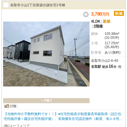
名取市小山2丁目新築分譲住宅1号棟
3,780
万
円
4LDK
|
新築
|
2階建
建物
105.98m²
(32.05坪)
土地
117.25m²
(35.46坪)
駐車場
あり(無料)
名取市小山2-6-40
16
名取駅
他
徒歩
分
一戸建て
17枚
【当物件仲介手数料無料です！！】●住宅性能表示制度最高等級取得（設計住
宅性能評価＋建設住宅性能評価）、長期優良住宅認定物件（耐震、省エネ性等
高い）、フラット35適合証明書ありBELS/省エネ基準適合認定、最長35年住宅
(株)ユーフォリア