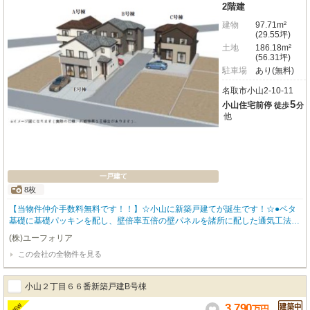
2階建
建物
97.71m²
(29.55坪)
土地
186.18m²
(56.31坪)
駐車場
あり(無料)
名取市小山2-10-11
5
小山住宅前停
徒歩
分
他
一戸建て
8枚
【当物件仲介手数料無料です！！】☆小山に新築戸建てが誕生です！☆●ベタ
基礎に基礎パッキンを配し、壁倍率五倍の壁パネルを諸所に配した通気工法で
着工あら完成まで第三者機関による計四回の検査を通過した物件のみ引き渡し
(株)ユーフォリア
ている為地震に強い家です●住宅性能表示制度最高等級取得（設計住宅性能評
この会社の全物件を見る
価＋建設住宅性能評価）、長期優良住宅認定物件（耐震、省エネ性等高い）、
フラット35適合証明書あり
小山２丁目６６番新築戸建B号棟
3,790
NEW
万
円