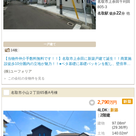
名取市上余田千刈田
805-3
22
名取駅
他
徒歩
分
一戸建て
14枚
【当物件仲介手数料無料です！！】名取市上余田に新築戸建て誕生！！商業施
設徒歩10分圏内の立地が魅力！！●ベタ基礎に基礎パッキンを配し、壁倍率五
倍の壁パネルを諸所に配した通気工法で着工あら完成まで第三者機関による計
(株)ユーフォリア
四回の検査を通過した物件のみ引き渡している為地震に強い家です●住宅性能
この会社の全物件を見る
表示制度最高等級取得（設計住宅性能評価＋建設住宅性能評価）、長期優良住
宅認定物件（耐震、省エネ性等高い）、フラット35適合証明書あり
名取市小山２丁目65番A号棟
2,790
万
円
4LDK
|
新築
|
2階建
建物
97.08m²
(29.36坪)
土地
140.02m²