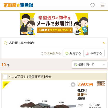
名取駅
｜
築6年以内
この検索条件を
変更する
保存する
10
件
小山２丁目６６番新築戸建E号棟
3,990
NEW
万
円
4LDK
|
建築中
|
2階建
建物
98.12m²