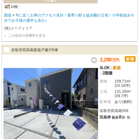
一戸建て
14枚
国道４号に近くお車のアクセス良好！最寄り駅も徒歩圏の立地！小学校徒歩６
分でお子様の通学も安心♪
(株)ユーフォリア
この会社の全物件を見る
名取市田高南新築戸建3号棟
3,280
万
円
4LDK
|
新築
|
2階建
建物
109.71m²
(33.18坪)
土地
131.26m²
(39.7坪)
駐車場
あり(無料)
名取市田高南556
8
田高停
他
徒歩
分