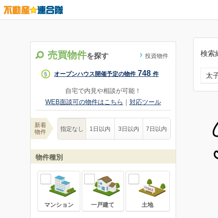
検索
売買物件
を探す
投資物件
748
オープンハウス開催予定の物件
件
太
自宅で内見や相談が可能！
WEB面談可の物件はこちら
｜
対応ツール
新着
指定なし
1日以内
3日以内
7日以内
物件
物件種別
マンション
一戸建て
土地