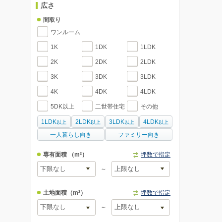
広さ
間取り
ワンルーム
1K
1DK
1LDK
2K
2DK
2LDK
3K
3DK
3LDK
4K
4DK
4LDK
5DK以上
二世帯住宅
その他
1LDK
2LDK
3LDK
4LDK
以上
以上
以上
以上
一人暮らし向き
ファミリー向き
専有面積
（m²）
坪数で指定
～
土地面積
（m²）
坪数で指定
～