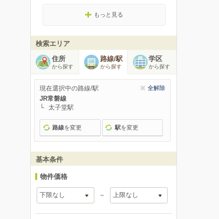
もっと見る
検索エリア
住所
路線/駅
学区
から探す
から探す
から探す
現在選択中の路線/駅
全解除
JR常磐線
太子堂駅
路線
を変更
駅
を変更
基本条件
物件価格
～