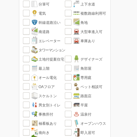
分筆可
上下水道
電気
複数路線利用可
幹線道路沿い
角地
南道路
大型車進入可
エレベーター
車庫あり
タワーマンション
土地付提案住宅
デザイナーズ
最上階
角部屋
オール電化
専用庭
OAフロア
ペット相談可
スケルトン
路面店
男女別トイレ
平屋
事務所付
温泉付
袖看板あり
オープンハウス
南向き
即入居可