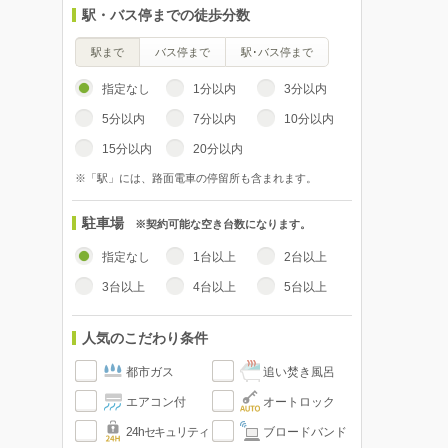
駅・バス停までの徒歩分数
駅まで
バス停まで
駅･バス停まで
指定なし
1分以内
3分以内
5分以内
7分以内
10分以内
15分以内
20分以内
※「駅」には、路面電車の停留所も含まれます。
駐車場
※契約可能な空き台数になります。
指定なし
1台以上
2台以上
3台以上
4台以上
5台以上
人気のこだわり条件
都市ガス
追い焚き風呂
エアコン付
オートロック
24hセキュリティ
ブロードバンド