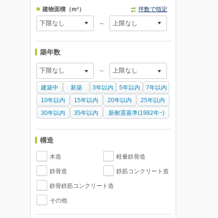
建物面積
（m²）
坪数で指定
～
築年数
～
建築中
新築
3年以内
5年以内
7年以内
10年以内
15年以内
20年以内
25年以内
30年以内
35年以内
新耐震基準(1982年~)
構造
木造
軽量鉄骨造
鉄骨造
鉄筋コンクリート造
鉄骨鉄筋コンクリート造
その他