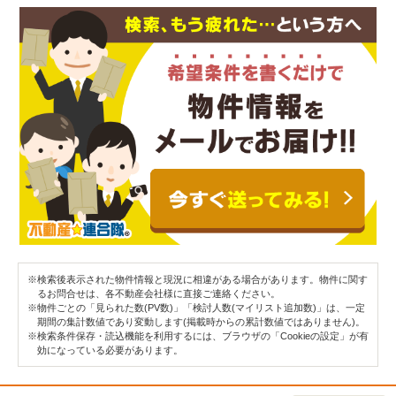
※検索後表示された物件情報と現況に相違がある場合があります。物件に関す
るお問合せは、各不動産会社様に直接ご連絡ください。
※物件ごとの「見られた数(PV数)」「検討人数(マイリスト追加数)」は、一定
期間の集計数値であり変動します(掲載時からの累計数値ではありません)。
※検索条件保存・読込機能を利用するには、ブラウザの「Cookieの設定」が有
効になっている必要があります。