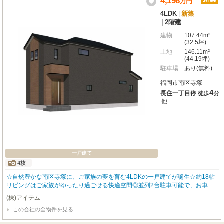
4,198
万
円
4LDK
|
新築
|
2階建
建物
107.44m²
(32.5坪)
土地
146.11m²
(44.19坪)
駐車場
あり(無料)
福岡市南区寺塚
4
長住一丁目停
徒歩
分
他
一戸建て
4枚
☆自然豊かな南区寺塚に、ご家族の夢を育む4LDKの一戸建てが誕生☆約18帖
リビングはご家族がゆったり過ごせる快適空間◎並列2台駐車可能で、お車で
の移動もスムーズ♪システムキッチンや食洗機、浴室乾燥機、WICなど、日々
(株)アイテム
の家事をサポートする充実設備が魅力♪24時間営業のスーパーが徒歩10分圏内
この会社の全物件を見る
にあり、毎日のお買い物に便利な住環境◎ご見学前のご質問や住宅ローンのご
相談なども随時承っております。まずはお気軽にご連絡ください♪