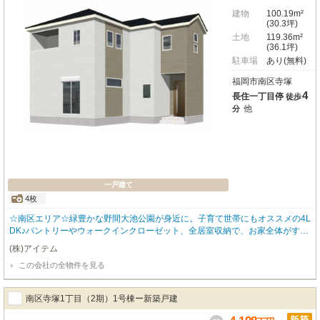
建物
100.19m²
(30.3坪)
土地
119.36m²
(36.1坪)
駐車場
あり(無料)
福岡市南区寺塚
4
長住一丁目停
徒歩
他
分
一戸建て
4枚
☆南区エリア☆緑豊かな野間大池公園が身近に。子育て世帯にもオススメの4L
DK♪パントリーやウォークインクローゼット、全居室収納で、お家全体がすっ
きり◎食洗機付きシステムキッチンや浴室乾燥機など、日々の暮らしをサポー
(株)アイテム
トする設備も充実！並列2台駐車可能。お車をお持ちの方も安心です☆徒歩10
この会社の全物件を見る
分圏内に24時間営業スーパーがあり、時間を気にせず利用できて便利♪現地見
学やローン相談なども柔軟に対応しておりますので、お気軽にご相談ください
☆
南区寺塚1丁目（2期）1号棟ー新築戸建