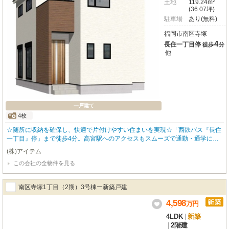
土地
119.24m²
(36.07坪)
駐車場
あり(無料)
福岡市南区寺塚
4
長住一丁目停
徒歩
分
他
一戸建て
4枚
☆随所に収納を確保し、快適で片付けやすい住まいを実現☆「西鉄バス『長住
一丁目』停」まで徒歩4分。高宮駅へのアクセスもスムーズで通勤・通学に便
利な立地♪徒歩3分のコンビニをはじめ、保育園や病院、スーパーも身近に揃
(株)アイテム
い、日々の暮らしをしっかりサポートしてくれます☆角地で開放感があり、平
この会社の全物件を見る
坦な地形も魅力の一つですね♪洗面室や廊下へ行き来しやすい2WAYキッチン
で、家事効率がアップ！「ちょっと気になる！」そんなお気持ちの段階からで
もお気軽にお問い合わせください☆
南区寺塚1丁目（2期）3号棟ー新築戸建
4,598
万
円
4LDK
|
新築
|
2階建