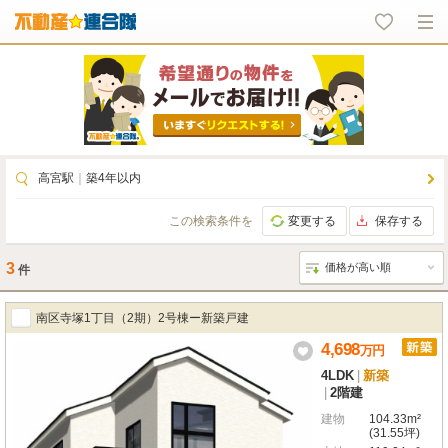
高宮駅
｜
築4年以内
この検索条件を
変更する
保存する
3
件
南区寺塚1丁目（2期）2号棟ー新築戸建
4,698
万
円
4LDK
|
新築
|
2階建
建物
104.33m²
(31.55坪)