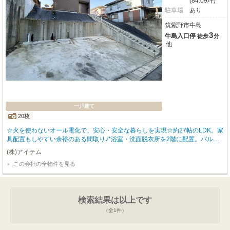
(84.09坪)
駐車場
あり
筑紫野市牛島
3
牛島入口停
徒歩
分
他
一戸建て
20枚
☆火を使わないオール電化で、安心・安全な暮らしを実現☆約27帖のLDK。家
具配置もしやすい余裕のある間取り♪*浴室・洗面脱衣所を2階に配置。バルコ
ニーへ直行できる家事動線良好な設計◎築年数も浅く、前オーナー様が丁寧に
(株)アイテム
お住まいだったため、室内はきれいな状態♪*天井やアクセントに木目を採用。
この会社の全物件を見る
統一感のある上質な住空間が広がります☆*「ちょっと聞いてみたいな…」そ
んな段階でもOKです！ローンのことや気になる点は、どうぞお気軽にご相談
ください♪*
検索結果は以上です
（全
1
件）