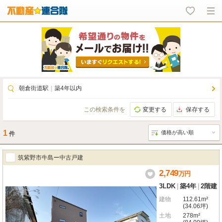
朝倉街道駅
｜
築4年以内
この検索条件を
変更する
保存する
1
件
筑紫野市牛島ー中古戸建
2,749
万
円
3LDK
|
築4年
|
2階建
建物
112.61m²
(34.06坪)
土地
278m²