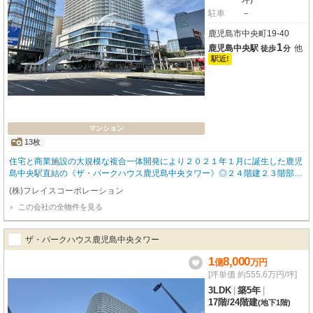
坪)
駐車
－
鹿児島市中央町19-40
1
鹿児島中央駅
他
徒歩
分
駅近!
マンション
13枚
住宅と商業施設の大規模な複合一体開発により２０２１年１月に誕生した鹿児
島中央駅直結の《ザ・パークハウス鹿児島中央タワー》◎２４階建２３階部
分・高層階の３ＬＤＫ。バルコニーからは雄大な桜島を望めます◎九州新幹線
(株)フレイスコーポレーション
の発着駅として鹿児島の玄関口となる鹿児島中央駅へ直結◎屋根付きペデスト
この会社の全物件を見る
リアンデッキで駅と直結しており、雨の日も快適なアクセス◎１～７階は商業
フロア「Ｌｉ－Ｋａ １９２０」が入る複合構造で、暮らしの利便性が一層向
上◎７階ロビーはホテルライクな上質空間。ロビーからは鹿児島中央駅ロータ
ザ・パークハウス鹿児島中央タワー
リーを一望◎リビング・ダイニングは約１５．１帖のゆとりある空間で、家族
団らんや来客時も快適です◎全居室にクローゼット完備、室内をすっきり保て
1
8,000
億
万
円
る住空間◎作業動線が短く、調理効率に優れたコの字型キッチン◎共用パーテ
[坪単価 約555.6万円/坪]
ィールームは駅前の景色を一望できる落ち着いた空間です
3LDK
|
築5年
|
17階
/
24階建
(地下1階)