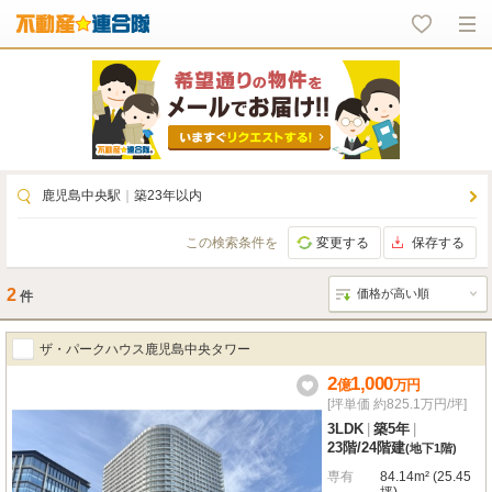
鹿児島中央駅
｜
築23年以内
この検索条件を
変更する
保存する
2
件
ザ・パークハウス鹿児島中央タワー
2
1,000
億
万
円
[坪単価 約825.1万円/坪]
3LDK
|
築5年
|
23階
/
24階建
(地下1階)
専有
84.14m² (25.45