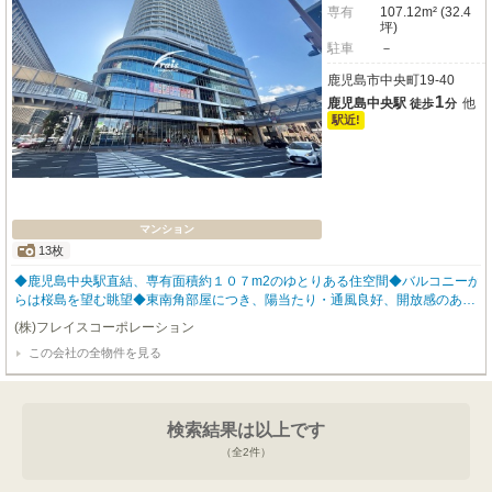
専有
107.12m² (32.4
坪)
駐車
－
鹿児島市中央町19-40
1
鹿児島中央駅
他
徒歩
分
駅近!
マンション
13枚
◆鹿児島中央駅直結、専有面積約１０７m2のゆとりある住空間◆バルコニーか
らは桜島を望む眺望◆東南角部屋につき、陽当たり・通風良好、開放感のある
明るい住空間◆２面バルコニー設計により、採光・通風性に優れた角住戸◆約
(株)フレイスコーポレーション
２０帖超のリビング・ダイニングは、開放感のある寛ぎの空間◆約１１帖超の
この会社の全物件を見る
主寝室はゆとりある広さに加え、壁一面に収納を設けた機能的な空間◆キッチ
ンから洗面室・１６２０サイズの浴室へとつながるスムーズな家事動線◆鹿児
島中央駅直結、屋根付きペデストリアンデッキで雨の日も快適◆商業施設「Ｌ
ｉ－Ｋａ１９２０」併設で、日常の利便性も良好
検索結果は以上です
（全
2
件）