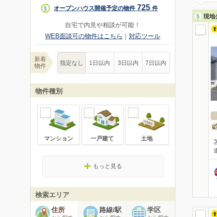
725
オープンハウス開催予定の物件
件
現地
自宅で内見や相談が可能！
WEB面談可の物件はこちら
｜
対応ツール
新着
指定なし
1日以内
3日以内
7日以内
物件
物件種別
マンション
一戸建て
土地
もっと見る
検索エリア
住所
路線/駅
学区