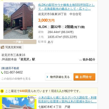
4LDKの邸宅サウナ棟有土地555坪別荘とし
て・北海道観光の拠点として・広々ご…
岩見沢市3条東16丁目 中古住宅
3,000
万
円
4LDK
|
築32年
|
2階建
(地下1階)
建物
284.44m² (86.04坪)
土地
1835.47m² (555.22坪)
駐車場
あり
一戸建て
写真充実30枚
岩見沢市三条東16
40
JR函館本線
「岩見沢」駅
…
徒歩
分
(株)森田不動産
011-807-9402
お問合せ
物件詳細を見る
この会社の全物件を見る
ここ最近で
448回
見られています！現在
1人
が検討中です。
☆木の温もり感じるログハウス調住宅・利便
性良好な住環境☆室内は木の質感を活かし…
七飯町本町４丁目 戸建