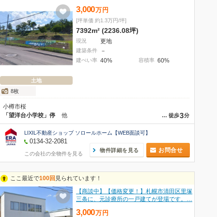
3,000
万
円
[坪単価 約1.3万円/坪]
7392m² (2236.08坪)
現況
更地
建築条件
－
建ぺい率
40%
容積率
60%
土地
8枚
小樽市桜
3
「望洋台小学校」停
他
…
徒歩
分
LIXIL不動産ショップ ソロールホーム【WEB面談可】
0134-32-2081
お問合せ
物件詳細を見る
この会社の全物件を見る
ここ最近で
100回
見られています！
【商談中】【価格変更！】札幌市清田区里塚
三条に、元診療所の一戸建てが登場です。…
3,000
万
円