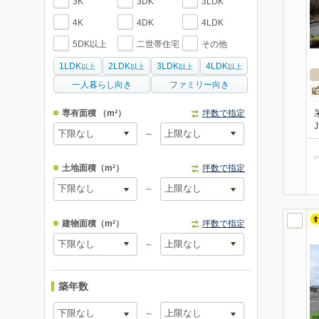
3K
3DK
3LDK
4K
4DK
4LDK
5DK以上
二世帯住宅
その他
1LDK
2LDK
3LDK
4LDK
以上
以上
以上
以上
一人暮らし向き
ファミリー向き
専有面積
（m²）
坪数で指定
～
土地面積
（m²）
坪数で指定
～
建物面積
（m²）
坪数で指定
～
築年数
～