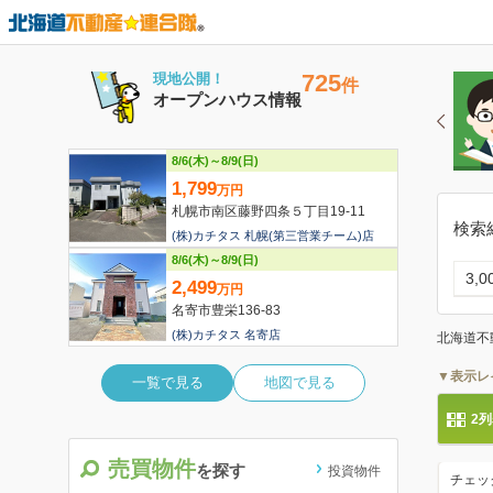
検索
3,
北海道不
▼表示レ
2
売買物件
を探す
投資物件
チェッ