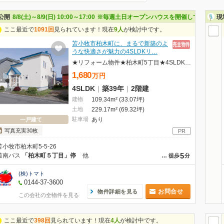
公開
8/8(土)～8/9(日) 10:00～17:00
※毎週土日オープンハウスを開催しています。平日
現
ここ最近で
1091回
見られています！現在
9人
が検討中です。
苫小牧市柏木町に、まるで新築のよ
うな快適さが魅力の4SLDKリ…
★リフォーム物件★柏木町5丁目★4SLDK住宅★
1,680
万
円
4SLDK
|
築39年
|
2階建
建物
109.34m² (33.07坪)
土地
229.17m² (69.32坪)
駐車場
あり
一戸建て
写真充実30枚
PR
苫小牧市柏木町5-5-26
5
道南バス
「柏木町５丁目」停
他
…
徒歩
分
(株)トマト
0144-37-3600
お問合せ
物件詳細を見る
この会社の全物件を見る
ここ最近で
398回
見られています！現在
4人
が検討中です。