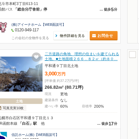
北斗市本町3丁目613-11
5
函館バス
「総合分庁舎前」停
…
徒歩
分
(株)アイーナホーム【WEB面談可】
0120-949-117
お問合せ
物件詳細を見る
この会社の全物件を見る
二方道路の角地、理想の住まいを建てられる
土地。■土地面積２６６．８２㎡（約８０…
平和通９丁目北土地
3,000
万
円
[坪単価 約37.2万円/坪]
266.82m² (80.71坪)
現況
更地
建築条件
なし
土地
建ぺい率
60%
容積率
200%
写真充実10枚
札幌市白石区平和通９丁目北１３
17
JR函館本線
「白石」駅
他
…
徒歩
分
信託ホーム(株)【WEB面談可】