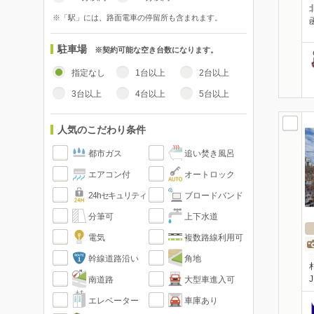
※「駅」には、路面電車の停留所も含まれます。
駐車場
※契約可能な空き台数になります。
指定なし
1台以上
2台以上
3台以上
4台以上
5台以上
人気のこだわり条件
都市ガス
追い焚き風呂
エアコン付
オートロック
24hセキュリティ
ブロードバンド
分筆可
上下水道
電気
複数路線利用可
幹線道路沿い
角地
南道路
大型車進入可
エレベーター
車庫あり