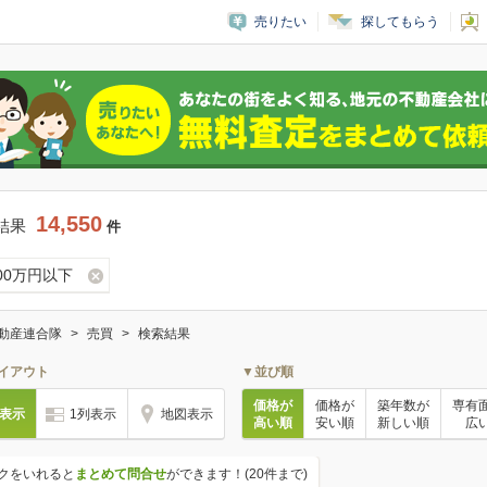
売りたい
探してもらう
14,550
結果
件
000万円以下
動産連合隊
売買
検索結果
イアウト
▼並び順
価格が
価格が
築年数が
専有
列表示
1列表示
地図表示
高い順
安い順
新しい順
広
クをいれると
まとめて問合せ
ができます！(20件まで)