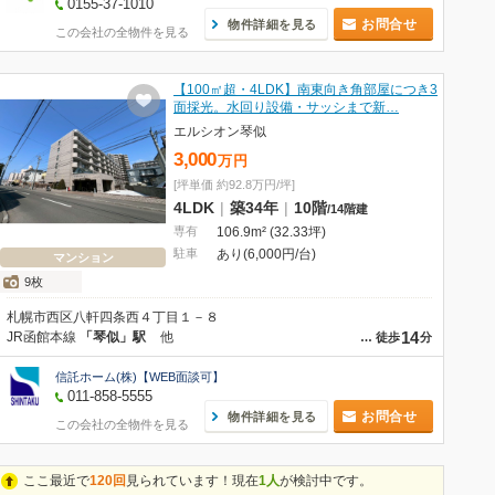
0155-37-1010
お問合せ
物件詳細を見る
この会社の全物件を見る
【100㎡超・4LDK】南東向き角部屋につき3
面採光。水回り設備・サッシまで新…
エルシオン琴似
3,000
万
円
[坪単価 約92.8万円/坪]
4LDK
|
築34年
|
10階
/
14階建
専有
106.9m² (32.33坪)
駐車
あり(6,000円/台)
マンション
9枚
札幌市西区八軒四条西４丁目１－８
14
JR函館本線
「琴似」駅
他
…
徒歩
分
信託ホーム(株)【WEB面談可】
011-858-5555
お問合せ
物件詳細を見る
この会社の全物件を見る
ここ最近で
120回
見られています！現在
1人
が検討中です。