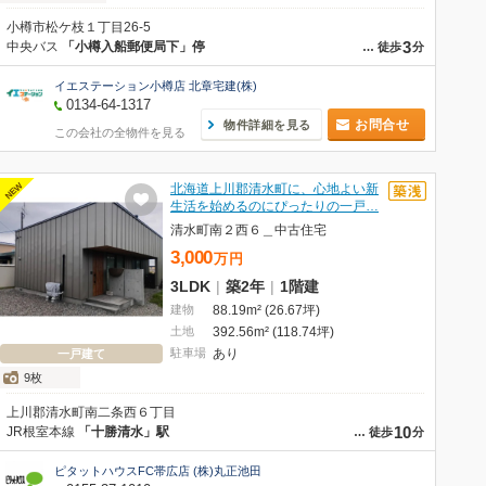
小樽市松ケ枝１丁目26-5
3
中央バス
「小樽入船郵便局下」停
…
徒歩
分
イエステーション小樽店 北章宅建(株)
0134-64-1317
お問合せ
物件詳細を見る
この会社の全物件を見る
NEW
北海道上川郡清水町に、心地よい新
生活を始めるのにぴったりの一戸…
清水町南２西６＿中古住宅
3,000
万
円
3LDK
|
築2年
|
1階建
建物
88.19m² (26.67坪)
土地
392.56m² (118.74坪)
駐車場
あり
一戸建て
9枚
上川郡清水町南二条西６丁目
10
JR根室本線
「十勝清水」駅
…
徒歩
分
ピタットハウスFC帯広店 (株)丸正池田