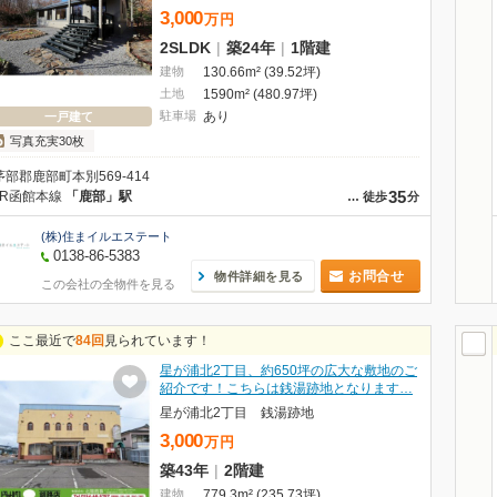
3,000
万
円
2SLDK
|
築24年
|
1階建
建物
130.66m² (39.52坪)
土地
1590m² (480.97坪)
駐車場
あり
一戸建て
写真充実30枚
茅部郡鹿部町本別569-414
35
JR函館本線
「鹿部」駅
…
徒歩
分
(株)住まイルエステート
0138-86-5383
お問合せ
物件詳細を見る
この会社の全物件を見る
ここ最近で
84回
見られています！
星が浦北2丁目、約650坪の広大な敷地のご
紹介です！こちらは銭湯跡地となります…
星が浦北2丁目 銭湯跡地
3,000
万
円
築43年
|
2階建
建物
779.3m² (235.73坪)