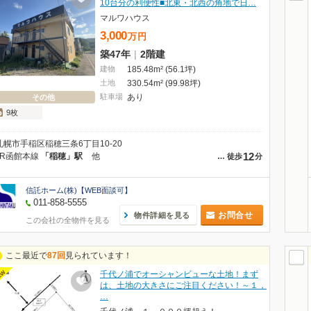
10台分の利便性■北東・北西の角地で日…
マルワハウス
3,000
万
円
築47年
|
2階建
建物
185.48m² (56.1坪)
土地
330.54m² (99.98坪)
駐車場
あり
その他
9枚
札幌市手稲区稲穂三条6丁目10-20
12
JR函館本線
「稲穂」駅
他
…
徒歩
分
信託ホーム(株)【WEB面談可】
011-858-5555
お問合せ
物件詳細を見る
この会社の全物件を見る
ここ最近で
87回
見られています！
EW
千代ノ浦でオーシャンビューな土地！まず
は、土地の大きさにご注目ください！～１，
…