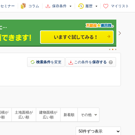
セミナー
コラム
保存条件
履歴
マイリスト
検索条件
を変更
この条件を
保存する
面積が
土地面積が
建物面積が
新着順
その他
い順
広い順
広い順