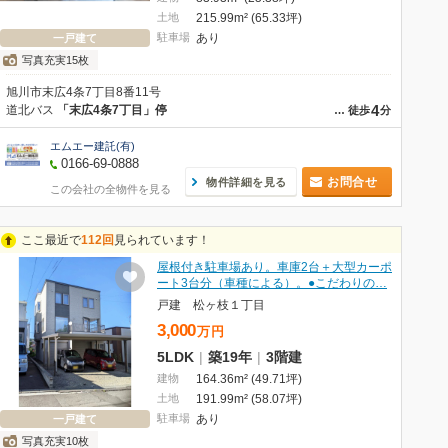
土地
215.99m² (65.33坪)
駐車場
あり
一戸建て
写真充実15枚
旭川市末広4条7丁目8番11号
4
道北バス
「末広4条7丁目」停
…
徒歩
分
エムエー建託(有)
0166-69-0888
お問合せ
物件詳細を見る
この会社の全物件を見る
ここ最近で
112回
見られています！
屋根付き駐車場あり。車庫2台＋大型カーポ
ート3台分（車種による）。●こだわりの…
戸建 松ヶ枝１丁目
3,000
万
円
5LDK
|
築19年
|
3階建
建物
164.36m² (49.71坪)
土地
191.99m² (58.07坪)
駐車場
あり
一戸建て
写真充実10枚