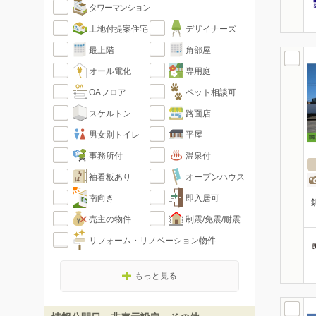
タワーマンション
土地付提案住宅
デザイナーズ
最上階
角部屋
オール電化
専用庭
OAフロア
ペット相談可
スケルトン
路面店
男女別トイレ
平屋
事務所付
温泉付
袖看板あり
オープンハウス
南向き
即入居可
売主の物件
制震/免震/耐震
リフォーム・リノベーション物件
もっと見る