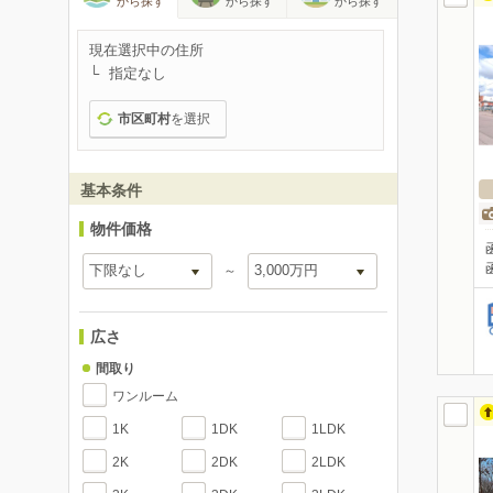
から探す
から探す
から探す
現在選択中の住所
指定なし
市区町村
を選択
基本条件
物件価格
～
広さ
間取り
ワンルーム
1K
1DK
1LDK
2K
2DK
2LDK