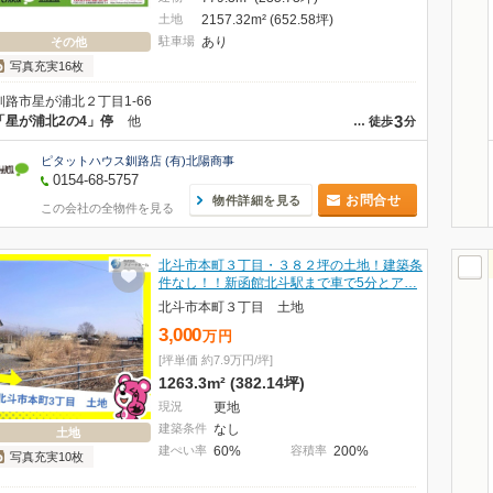
土地
2157.32m² (652.58坪)
駐車場
あり
その他
写真充実16枚
釧路市星が浦北２丁目1-66
3
「星が浦北2の4」停
他
…
徒歩
分
ピタットハウス釧路店 (有)北陽商事
0154-68-5757
お問合せ
物件詳細を見る
この会社の全物件を見る
北斗市本町３丁目・３８２坪の土地！建築条
件なし！！新函館北斗駅まで車で5分とア…
北斗市本町３丁目 土地
3,000
万
円
[坪単価 約7.9万円/坪]
1263.3m² (382.14坪)
現況
更地
建築条件
なし
土地
建ぺい率
60%
容積率
200%
写真充実10枚