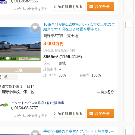
011-858-5555
お問合せ
物件詳細を見る
この会社の全物件を見る
10筆合計が約1,200坪という広大な土地のご
紹介です！現在は資材置き場等とし…
鶴野東3丁目 売土地
3,000
万
円
[坪単価 約2.5万円/坪]
3965m² (1199.41坪)
現況
更地
建築条件
－
土地
建ぺい率
50%
容積率
150%
9枚
釧路市鶴野東３丁目14
5
「鶴野小学校」停
他
…
徒歩
分
ピタットハウス釧路店 (有)北陽商事
0154-68-5757
お問合せ
物件詳細を見る
この会社の全物件を見る
手稲区稲穂の全室空きアパート！駐車場8～