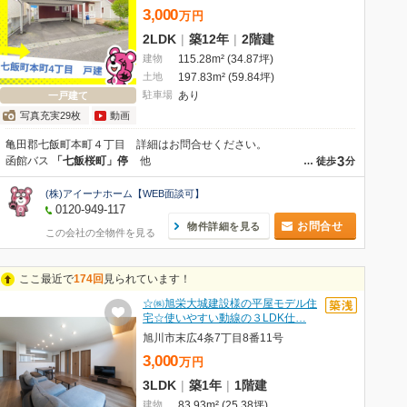
3,000
万
円
2LDK
|
築12年
|
2階建
建物
115.28m² (34.87坪)
土地
197.83m² (59.84坪)
駐車場
あり
一戸建て
写真充実29枚
動画
亀田郡七飯町本町４丁目 詳細はお問合せください。
3
函館バス
「七飯桜町」停
他
…
徒歩
分
(株)アイーナホーム【WEB面談可】
0120-949-117
お問合せ
物件詳細を見る
この会社の全物件を見る
ここ最近で
174回
見られています！
☆㈱旭栄大城建設様の平屋モデル住
宅☆使いやすい動線の３LDK仕…
旭川市末広4条7丁目8番11号
3,000
万
円
3LDK
|
築1年
|
1階建
建物
83.93m² (25.38坪)