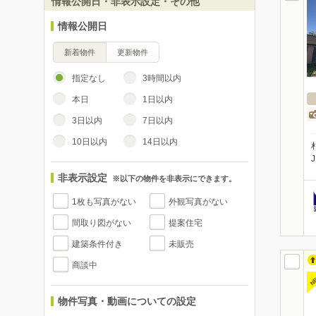
情報公開日・非表示設定・その他
情報公開日
新着物件
更新物件
指定なし
3時間以内
本日
1日以内
3日以内
7日以内
10日以内
14日以内
非表示設定
※以下の物件を非表示にできます。
1枚も写真がない
外観写真がない
間取り図がない
提案住宅
建築条件付き
未販売
商談中
N
物件写真・動画についての設定