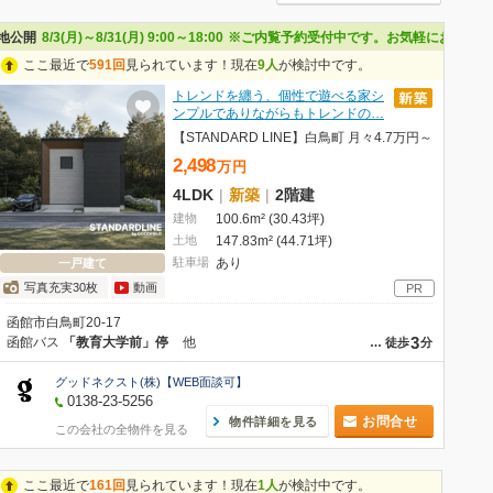
もご案内いたします。090-7058-8993までお電話ください。ご来場お待ちして
地公開
8/3(月)～8/31(月) 9:00～18:00
※ご内覧予約受付中です。お気軽にお問合せ
ここ最近で
591回
見られています！現在
9人
が検討中です。
トレンドを纏う、個性で遊べる家シ
ンプルでありながらもトレンドの…
【STANDARD LINE】白鳥町 月々4.7万円～
2,498
万
円
4LDK
|
新築
|
2階建
建物
100.6m² (30.43坪)
土地
147.83m² (44.71坪)
駐車場
あり
一戸建て
写真充実30枚
動画
PR
函館市白鳥町20-17
3
函館バス
「教育大学前」停
他
…
徒歩
分
グッドネクスト(株)【WEB面談可】
0138-23-5256
お問合せ
物件詳細を見る
この会社の全物件を見る
ここ最近で
161回
見られています！現在
1人
が検討中です。