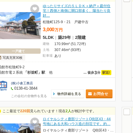
ゆったりサイズの５ＬＤＫ＋納戸＋庭付住
宅！西側と南側に開口部多く、陽当たり良
好…
松陰町125-9・21 戸建中古
3,000
万
円
5LDK
|
築29年
|
2階建
建物
170.99m² (51.72坪)
土地
307.46m² (93坪)
一戸建て
駐車場
あり
写真充実30枚
函館市松陰町9-2
3
函館市電２系統
「杉並町」駅
他
駅近!
…
徒歩
分
(株)小倉工務店
0138-41-3844
お問合せ
物件詳細を見る
この会社の全物件を見る
ここ最近で
220回
見られています！現在
2人
が検討中です。
ロイヤルシティ鹿部リゾートQ街区43・44
号地にある大和ハウス造の別荘です。約…
ロイヤルシティ鹿部リゾート Q街区43・44号地｜広い庭を見渡す大和ハウス造の別荘