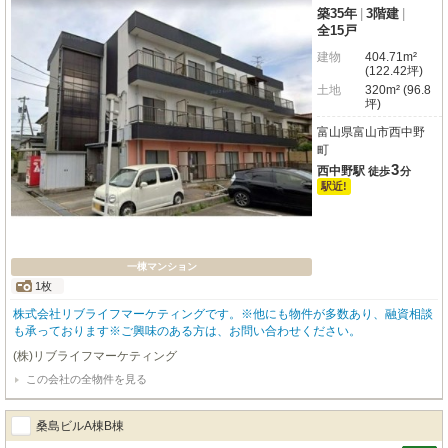
築35年
|
3階建
|
全15戸
建物
404.71m²
(122.42坪)
土地
320m² (96.8
坪)
富山県富山市西中野
町
3
西中野駅
徒歩
分
駅近!
一棟マンション
1枚
株式会社リブライフマーケティングです。※他にも物件が多数あり、融資相談
も承っております※ご興味のある方は、お問い合わせください。
(株)リブライフマーケティング
この会社の全物件を見る
桑島ビルA棟B棟