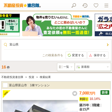
富山県
この検索条件を
変更する
保存する
16
件
不動産投資連合隊
投資
検索結果
富山県富山市 1棟マンション
7,000
NEW
万
円
10.14%
利回り
築35年
|
3階建
|
全15戸