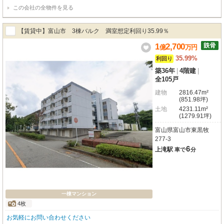
書無の為、売主にて巻きなおし予定）※空室のお部屋は内見可能。・管理費・
この会社の全物件を見る
積立金：なし
【賃貸中】富山市 3棟バルク 満室想定利回り35.99％
1
2,700
億
万
円
35.99%
利回り
築36年
|
4階建
|
全105戸
建物
2816.47m²
(851.98坪)
土地
4231.11m²
(1279.91坪)
富山県富山市東黒牧
277-3
6
上滝駅
車で
分
一棟マンション
4枚
お気軽にお問い合わせください