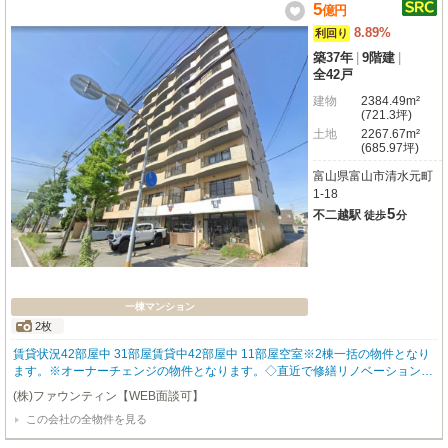
5
億
円
8.89%
利回り
築37年
|
9階建
|
全42戸
建物
2384.49m²
(721.3坪)
土地
2267.67m²
(685.97坪)
富山県富山市清水元町
1-18
5
不二越駅
徒歩
分
一棟マンション
2枚
賃貸状況42部屋中 31部屋賃貸中42部屋中 11部屋空室※2棟一括の物件となり
ます。※オーナーチェンジの物件となります。◇直近で修繕リノベーション完
了済み外壁塗装、屋上防水、バルコニー床防水、鉄部階段補強・塗装まで一通
(株)ファウンティン【WEB面談可】
りの修繕工事を終えております。購入後の突発的な修繕コストがかかりませ
この会社の全物件を見る
ん。◇北アルプス一望の眺望と重厚な総タイル貼り前オーナー（地元の建設業
者）がこだわりを持って建てた、総タイル貼りのレジデンス。ルーフバルコニ