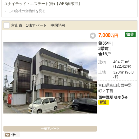
ユナイテッド・エステート(株)【WEB面談可】
この会社の全物件を見る
富山市 1棟アパート 中国語可
7,000
万
円
築35年
|
3階建
|
全15戸
建物
404.71m²
(122.42坪)
土地
320m² (96.8
坪)
富山県富山市西中野
町２丁目
3
西中野駅
徒歩
分
駅近!
一棟アパート
4枚