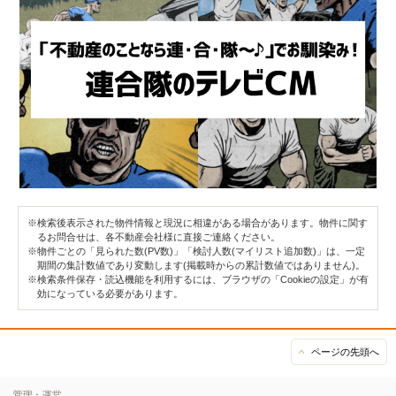
※検索後表示された物件情報と現況に相違がある場合があります。物件に関す
るお問合せは、各不動産会社様に直接ご連絡ください。
※物件ごとの「見られた数(PV数)」「検討人数(マイリスト追加数)」は、一定
期間の集計数値であり変動します(掲載時からの累計数値ではありません)。
※検索条件保存・読込機能を利用するには、ブラウザの「Cookieの設定」が有
効になっている必要があります。
ページの先頭へ