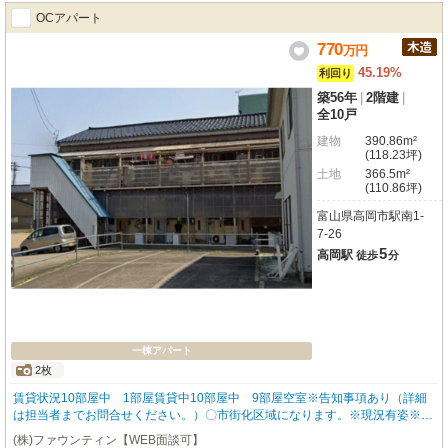
ー付の階層からは美しい北アルプスが一望でき、地域の花火大会も特等席で鑑
OCアパート
賞できます。◇冬場に強い「井戸水利用」の融雪機富山の冬の運営において必
須となる「融雪機」を敷地内に完備。北アルプスの井戸水（地下水）を融雪に
770
万
円
利用しているため、水道代（ランニングコスト）がかからず冬場の経費を削減
45.19%
利回り
可能です。◇家具家電付きマンスリー・民泊等への伸び代現在募集中の空室
（B棟中心）に対し1室予算7～8万円にて家具家電を選定中。今後、管理会社
築56年
|
2階建
|
を介したマンスリー仕様や民泊としての運営を始めることで、さらなる高利回
全10戸
り化への伸び代を十分に残しています。
建物
390.86m²
(118.23坪)
土地
366.5m²
(110.86坪)
富山県高岡市駅南1-
7-26
5
高岡駅
徒歩
分
一棟アパート
2枚
賃貸状況10部屋中 1部屋賃貸中10部屋中 9部屋空室※告知事項あり（詳細
は担当者までお問合せください。）〇市街化区域になります。※現況有姿※リ
フォーム推奨※境界非明示※現況1部屋29,000円で賃貸中です。（賃貸借契約
(株)ファウンティン【WEB面談可】