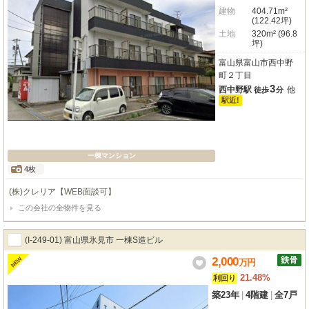
建物
404.71m²
(122.42坪)
土地
320m² (96.8
坪)
富山県富山市西中野
町２丁目
3
西中野駅
他
徒歩
分
駅近!
一棟マンション
4枚
(株)クレリア【WEB面談可】
この会社の全物件を見る
(I-249-01) 富山県氷見市 一棟S造ビル
2,000
NEW
万
円
21.48%
利回り
築23年
|
4階建
|
全7戸