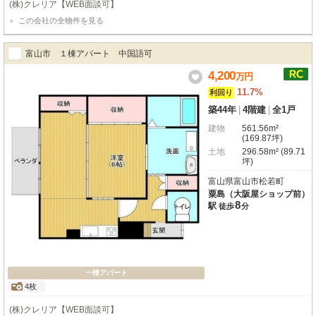
(株)クレリア【WEB面談可】
この会社の全物件を見る
富山市 １棟アパート 中国語可
4,200
万
円
11.7%
利回り
築44年
|
4階建
|
全1戸
建物
561.56m²
(169.87坪)
土地
296.58m² (89.71
坪)
富山県富山市松若町
粟島（大阪屋ショップ前）
8
駅
徒歩
分
一棟アパート
4枚
(株)クレリア【WEB面談可】