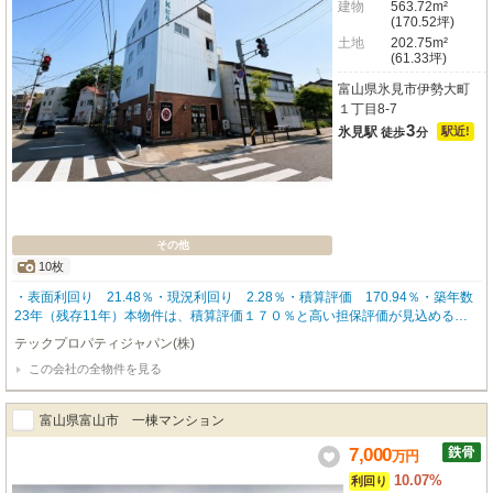
建物
563.72m²
(170.52坪)
土地
202.75m²
(61.33坪)
富山県氷見市伊勢大町
１丁目8-7
3
氷見駅
駅近!
徒歩
分
その他
10枚
・表面利回り 21.48％・現況利回り 2.28％・積算評価 170.94％・築年数
23年（残存11年）本物件は、積算評価１７０％と高い担保評価が見込めるう
え、想定利回り２１％を実現する収益性の高い一棟テナントビルです！残存耐
テックプロパティジャパン(株)
用年数は１１年あり、金融機関評価や融資戦略の面でも検討しやすい物件とな
この会社の全物件を見る
っています。立地は、JR氷見線「氷見駅」徒歩３分。駅近でありながら、大
通り沿いの角地に位置しているため、視認性に優れ、テナント募集においても
優位性が期待できます。人や車の往来も見込めるエリアで、店舗・事務所双方
富山県富山市 一棟マンション
の需要に対応可能なポテンシャルを有しています。また、土地としての資産価
値も期待できる点は大きな魅力です。単なる高利回り物件にとどまらず、将来
7,000
万
円
的な運用戦略や出口戦略も視野に入れやすい物件です！
10.07%
利回り