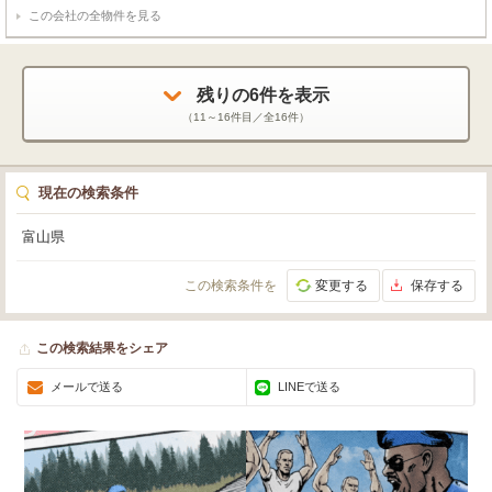
この会社の全物件を見る
残りの
6
件を表示
（
11～16
件目／全
16
件）
現在の検索条件
富山県
この検索条件を
変更する
保存する
この検索結果をシェア
メールで送る
LINEで送る