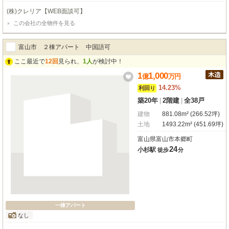
(株)クレリア【WEB面談可】
この会社の全物件を見る
富山市 ２棟アパート 中国語可
ここ最近で
12回
見られ、
1人
が検討中！
1
1,000
億
万
円
14.23%
利回り
築20年
|
2階建
|
全38戸
建物
881.08m² (266.52坪)
土地
1493.22m² (451.69坪)
富山県富山市本郷町
24
小杉駅
徒歩
分
一棟アパート
なし