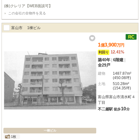
(株)クレリア【WEB面談可】
この会社の全物件を見る
富山市 1棟ビル
1
3,900
億
万
円
12.41%
利回り
築40年
|
6階建
|
全29戸
建物
1487.87m²
(450.08坪)
土地
510.28m²
(154.35坪)
富山県富山市清水町４
丁目
10
不二越駅
徒歩
分
一棟ビル
1枚