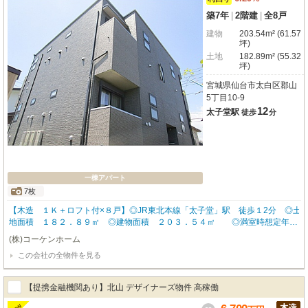
た、このアパートで新たな一歩を踏み出しませんか？
築7年
|
2階建
|
全8戸
建物
203.54m² (61.57
坪)
土地
182.89m² (55.32
坪)
宮城県仙台市太白区郡山
5丁目10-9
12
太子堂駅
徒歩
分
一棟アパート
7枚
【木造 １Ｋ＋ロフト付×８戸】◎JR東北本線「太子堂」駅 徒歩１2分 ◎土
地面積 １８２．８９㎡ ◎建物面積 ２０３．５４㎡ ◎満室時想定年間
収入 ５，４６７，２００円◎満室時表面り ６．２９％◎施工会社 株式会
(株)コーケンホーム
社アイケンジャパン◎設備：B・T別、追焚機能、収納スペース、室内洗濯機置
この会社の全物件を見る
場、給湯、プロパンガス、複層ガラス、エアコン、インターネット対応、オー
トロック、宅配BOX◎ご案内致します！お気軽にお問合せお待ちしておりま
す。☆★弊社は多数の投資用不動産の取扱をしております。銀行のご紹介、物
【提携金融機関あり】北山 デザイナーズ物件 高稼働
件管理、賃貸入居者募集も賃貸専門のスタッフがお客様の物件の入居者募集を
お手伝いさせて頂きます。ご購入後も安心のサポート体制です♪