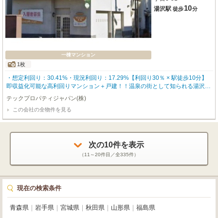
10
湯沢駅
徒歩
分
一棟マンション
1枚
・想定利回り：30.41%・現況利回り：17.29%【利回り30％ × 駅徒歩10分】
即収益化可能な高利回りマンション＋戸建！！温泉の街として知られる湯沢市
中心部に位置する物件のご紹介です！「湯沢」駅徒歩１０分という利便性に加
テックプロパティジャパン(株)
え、スーパー・コンビニ・飲食店・医療機関が徒歩１０分圏内に集約された、
この会社の全物件を見る
生活インフラの整った立地です！本物件の最大の魅力は、表面利回り30.41％
というインパクトのある収益性。さらにすでに賃貸中のため、現況利回り17.2
9％で即キャッシュフローを確保できる点も見逃せません！
次の
10
件を表示
（
11～20
件目／全
335
件）
現在の検索条件
青森県
｜
岩手県
｜
宮城県
｜
秋田県
｜
山形県
｜
福島県