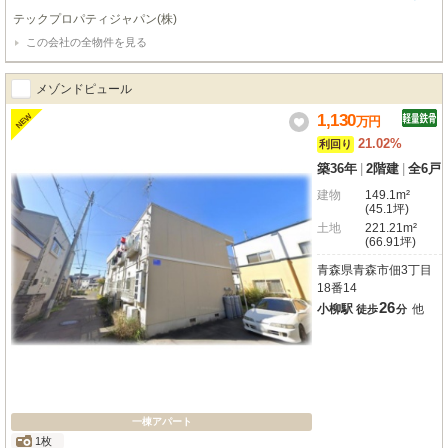
地に加え、近隣にはつきぎめ駐車場も確保でき、幅広い入居者ニーズに対応可
テックプロパティジャパン(株)
能です。満室想定利回り２６．８９％、積算評価９１．２％と、高水準の収益
この会社の全物件を見る
性と一定の資産性を両立。また、徒歩10分圏内に生活利便施設（スーパー・コ
ンビニ・医療機関等）が揃っており、入居者満足度の維持・向上にも寄与する
立地環境です。管理は管理会社へ委託済みのため、遠方投資家様でも運用負担
メゾンドピュール
を抑えた保有が可能です。加えて、青森市は行政による除雪体制が整備されて
おり、冬季における生活道路の通行性が確保されやすい点も、エリア特性とし
1,130
NEW
万
円
て賃貸需要の下支え要因となります。
21.02%
利回り
築36年
|
2階建
|
全6戸
建物
149.1m²
(45.1坪)
土地
221.21m²
(66.91坪)
青森県青森市佃3丁目
18番14
26
小柳駅
他
徒歩
分
一棟アパート
1枚