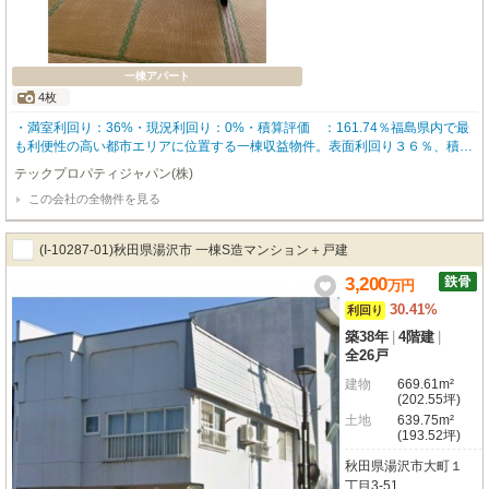
一棟アパート
4枚
・満室利回り：36%・現況利回り：0%・積算評価 ：161.74％福島県内で最
も利便性の高い都市エリアに位置する一棟収益物件。表面利回り３６％、積算
評価１６１％と高水準の収益性が魅力！現在全室空室のため、購入後は賃料設
テックプロパティジャパン(株)
定や入居募集戦略を自由に組み立てられる、“再生型投資”としてご検討いただ
この会社の全物件を見る
けます。さらに、約９６坪のゆとりある敷地で、自由度の高い土地活用も可能
です。東北新幹線の「郡山駅」まで、車で約１５分、福島空港までも車で５０
分のため、長距離移動もスムーズです！また、郡山東ＩＣへも車で１５分のた
(I-10287-01)秋田県湯沢市 一棟S造マンション＋戸建
め、車利用の方も安心です◎JR磐越西線と新幹線の2沿線利用可能。周辺は生
活利便施設が点在し、郡山市中心部へのアクセスも良好。富久山町は住宅地と
3,200
万
円
しての需要も根強く、賃貸需要の取り込みが期待できる立地です。
30.41%
利回り
築38年
|
4階建
|
全26戸
建物
669.61m²
(202.55坪)
土地
639.75m²
(193.52坪)
秋田県湯沢市大町１
丁目3-51