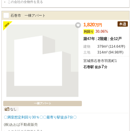
この会社の全物件を見る
い日差しが降り注ぎ、毎日を心地よく彩ってくれるでしょう。高台ならではの
穏やかな住環境も、日々の暮らしに安らぎを与えてくれます。近隣には大学や
高校があり、学生さんにも暮らしやすい環境が整っています。徒歩圏内にはコ
石巻市 一棟アパート
ンビニやスーパーが揃い、お買い物も快適です。「Brown Sheep」ぜひお問い
合わせお待ちしております。
1,820
NEW
万
円
30.06%
利回り
築47年
|
2階建
|
全12戸
建物
379m² (114.64坪)
土地
314m² (94.98坪)
宮城県石巻市羽黒町1
7
石巻駅
徒歩
分
一棟アパート
なし
〇満室想定利回り30％〇〇最寄り駅徒歩7分〇
(株)あおば不動産販売