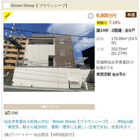
計、施工、販売、管理、ワンストップ ・金融機関のご相談も承ります。
Brown Sheep【 ブラウンシープ】
6,800
NEW
万
円
7.14%
利回り
築14年
|
2階建
|
全8戸
建物
176.88m² (53.5
坪)
土地
202.55m²
(61.27坪)
宮城県仙台市青葉区小
松島2-7-4
9
東照宮駅
徒歩
分
一棟アパート
26枚
仙台市青葉区小松島に佇む「Brown Sheep【ブラウンシープ】」。JR仙山線
「東照宮」駅から徒歩9分、通勤・通学にも嬉しい立地ですね。全室1Kタイプ
のお部屋は、お一人暮らしにぴったり。開放感あふれるロフトは、収納として
(株)アパートナー 仙台西店【WEB面談可】
だけでなく、特別な空間としても活躍してくれます。南向きのお部屋は、明る