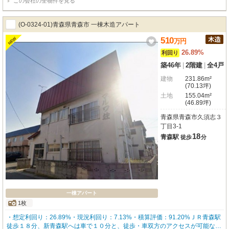
この会社の全物件を見る
(O-0324-01)青森県青森市 一棟木造アパート
510
NEW
万
円
26.89%
利回り
築46年
|
2階建
|
全4戸
建物
231.86m²
(70.13坪)
土地
155.04m²
(46.89坪)
青森県青森市久須志３
丁目3-1
18
青森駅
徒歩
分
一棟アパート
1枚
・想定利回り：26.89%・現況利回り：7.13%・積算評価：91.20%ＪＲ青森駅
徒歩１８分、新青森駅へは車で１０分と、徒歩・車双方のアクセスが可能な立