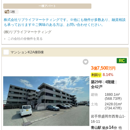
一棟アパート
1枚
株式会社リブライフマーケティングです。※他にも物件が多数あり、融資相談
も承っております※ご興味のある方は、お問い合わせください。
(株)リブライフマーケティング
この会社の全物件を見る
マンションK2A棟B棟
3
7,500
億
万
円
8.14%
利回り
築29年
|
4階建
|
全42戸
建物
1880.1m²
(568.73坪)
土地
2428.01m²
(734.47坪)
岩手県盛岡市西青山1-
16-11
14
青山駅
他
徒歩
分