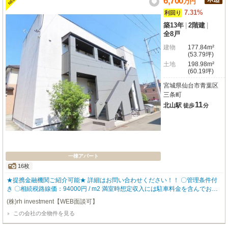
6,700
NEW
万
円
7.31%
利回り
築13年
|
2階建
|
全8戸
建物
177.84m²
(53.79坪)
土地
198.98m²
(60.19坪)
宮城県仙台市青葉区
三条町
11
北山駅
徒歩
分
一棟アパート
16枚
★提携金融機関ご紹介可能★ 詳細はお問い合わせください！！ 〇管理条件付
き 〇相続税路線価：94000円 / m2 満室時想定収入には駐車料金を含んでおり
ます。 入居者に人気な設備を数多く設置しているので、入居率も高く どなた
(株)rh investment【WEB面談可】
にも気に入って頂ける物件となっております。 ▼物件仕様▼ ・ロフト ・バス
この会社の全物件を見る
トイレ別 ・追い炊き機能 ・独立洗面台 ・TVモニタ付きインターホン ・宅配
ボックス 【robothomeグループ】 ・東証上場企業グループ会社 ・仕入、設