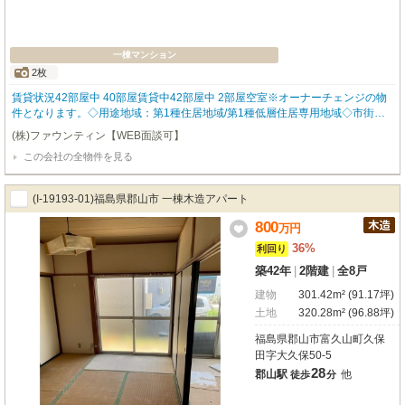
一棟マンション
2枚
賃貸状況42部屋中 40部屋賃貸中42部屋中 2部屋空室※オーナーチェンジの物
件となります。◇用途地域：第1種住居地域/第1種低層住居専用地域◇市街化区
域◇設備・バス・トイレ別・室内洗濯機置場・給湯・プロパンガス・エアコン
(株)ファウンティン【WEB面談可】
この会社の全物件を見る
(I-19193-01)福島県郡山市 一棟木造アパート
800
万
円
36%
利回り
築42年
|
2階建
|
全8戸
建物
301.42m² (91.17坪)
土地
320.28m² (96.88坪)
福島県郡山市富久山町久保
田字大久保50-5
28
郡山駅
他
徒歩
分