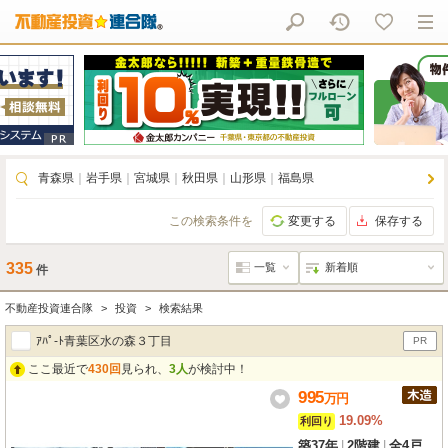
青森県
｜
岩手県
｜
宮城県
｜
秋田県
｜
山形県
｜
福島県
この検索条件を
変更する
保存する
335
件
不動産投資連合隊
投資
検索結果
ｱﾊﾟ-ﾄ青葉区水の森３丁目
PR
ここ最近で
430回
見られ、
3人
が検討中！
995
万
円
19.09%
利回り
築37年
|
2階建
|
全4戸