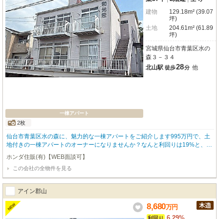
建物
129.18m² (39.07
坪)
土地
204.61m² (61.89
坪)
宮城県仙台市青葉区水の
森３－３４
28
北山駅
他
徒歩
分
一棟アパート
2枚
仙台市青葉区水の森に、魅力的な一棟アパートをご紹介します995万円で、土
地付きの一棟アパートのオーナーになりませんか？なんと利回りは19%と、大
変魅力的な投資物件です。現在「一部賃貸中」ですので、ご購入後すぐに家賃
ホンダ住販(有)【WEB面談可】
収入の一部が見込めるのが嬉しいポイントですね。間取りは1Kが2戸、2DKが
この会社の全物件を見る
2戸の計4戸。多様な入居者様のニーズに応えられる設計です。建物は木造2階
建てで、南向きの明るい住まい。全戸バス・トイレ別で、快適な生活をサポー
トします。敷地内には駐車場が3台分（月無料）ございます。周辺には徒歩3分
アイン郡山
の「すき家」さん、徒歩6分の「COOP MIYAGI」さん、徒歩9分の「ファミリ
ーマート」さんがあり、日々のお買い物やお食事にも困りません。幼稚園も近
8,680
NEW
万
円
く、子育て世代にも安心の環境です。安定した収益と快適な住環境を兼ね備え
6.29%
利回り