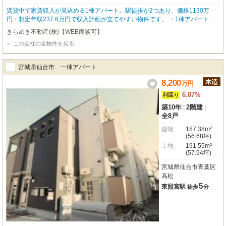
賃貸中で家賃収入が見込める1棟アパート。駅徒歩が2つあり、価格1130万
円・想定年収237.6万円で収入計画が立てやすい物件です。 ・1棟アパート
「メゾンドピュール」：建物まるごとの運用を検討できます ・賃貸中：購入
きらめき不動産(株)【WEB面談可】
後すぐに家賃収入が入りやすい状況です ・想定年間収入237万6000円：収入
この会社の全物件を見る
の目安がはっきりしています ・表面利回り21.02%：現況3戸賃貸中・駅徒歩
が2つ：青い森鉄道「小柳」駅徒歩26分、「東青森」駅徒歩32分で使い分けが
できます
宮城県仙台市 一棟アパート
8,200
万
円
6.87%
利回り
築10年
|
2階建
|
全8戸
建物
187.38m²
(56.68坪)
土地
191.55m²
(57.94坪)
宮城県仙台市青葉区
高松
5
東照宮駅
徒歩
分