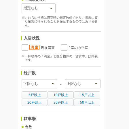
※これらの指標は満室時の想定数値であり、将来に渡
り確実に得られることを保証するものではありませ
ん。
入居状況
現在満室
1室のみ空室
※一棟物件の「満室」と区分物件の「賃貸中」は同義
です。
総戸数
～
5戸以上
10戸以上
15戸以上
20戸以上
30戸以上
50戸以上
駐車場
台数