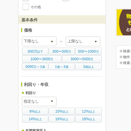
その他
基本条件
価格
～
300万
300〜500
500〜1000
※検索
以下
万
万
※物件
1000〜3000
3000〜5000
万
万
※検索
5000
～1
1
～3
3
万
億
億
億
億以上
利回り・年収
利回り
8%
10%
12%
以上
以上
以上
14%
16%
18%
以上
以上
以上
年間家賃収入