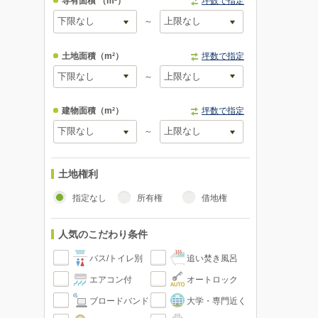
専有面積
（m²）
坪数で指定
～
土地面積
（m²）
坪数で指定
～
建物面積
（m²）
坪数で指定
～
土地権利
指定なし
所有権
借地権
人気のこだわり条件
バス/トイレ別
追い焚き風呂
エアコン付
オートロック
ブロードバンド
大学・専門近く