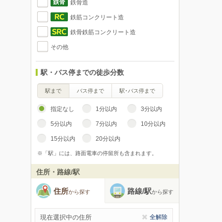
鉄骨造
鉄筋コンクリート造
鉄骨鉄筋コンクリート造
その他
駅・バス停までの徒歩分数
駅まで
バス停まで
駅･バス停まで
指定なし
1分以内
3分以内
5分以内
7分以内
10分以内
15分以内
20分以内
※「駅」には、路面電車の停留所も含まれます。
住所・路線/駅
住所
路線/駅
から探す
から探す
現在選択中の住所
全解除