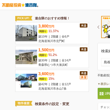
検索
島
不動産投
▼表示レ
2
検索条件の設定・変更
チェッ