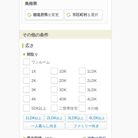
島根県
都道府県
を変更
市区町村
を選択
その他の条件
広さ
間取り
ワンルーム
1K
1DK
1LDK
2K
2DK
2LDK
3K
3DK
3LDK
4K
4DK
4LDK
5DK以上
二世帯住宅
その他
1LDK
2LDK
3LDK
4LDK
以上
以上
以上
以上
一人暮らし向き
ファミリー向き