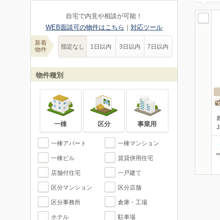
自宅で内見や相談が可能！
WEB面談可の物件はこちら
｜
対応ツール
新着
指定なし
1日以内
3日以内
7日以内
物件
物件種別
一棟
区分
事業用
一棟アパート
一棟マンション
一棟ビル
賃貸併用住宅
店舗付住宅
一戸建て
区分マンション
区分店舗
区分事務所
倉庫・工場
ホテル
駐車場