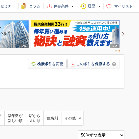
セミナー
コラム
保存条件
履歴
マイリスト
検索条件
を変更
この条件を
保存する
が
築年数が
駅から
住所別
その他
新しい順
近い順