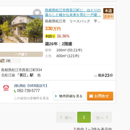
島根県松江市西長江町に、ゆとりの
暮らしと確かな未来を育む一戸建…
島根県松江市 リースバック 平成12年築 戸建
330
万
円
16.36%
利回り
築26年
|
2階建
建物
166m² (50.21坪)
一戸建て
土地
400m² (121坪)
2枚
島根県松江市西長江町934
23
北松江線
「長江」駅
他
…
徒歩
分
(株)満結【WEB面談可】
092-739-5777
お問合せ
物件詳細を見る
この会社の全物件を見る
1
前へ
次へ
2
件中
1～2件
を表示中