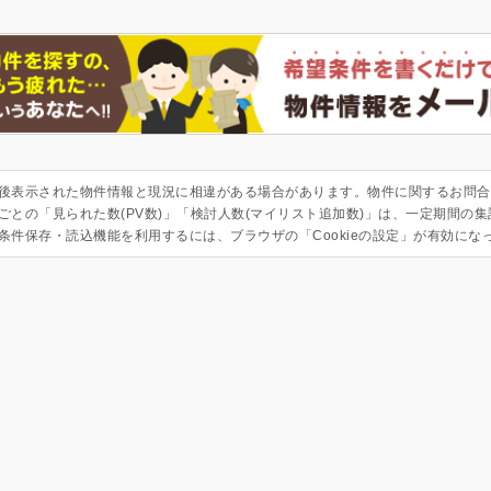
後表示された物件情報と現況に相違がある場合があります。物件に関するお問合
ごとの「見られた数(PV数)」「検討人数(マイリスト追加数)」は、一定期間の
条件保存・読込機能を利用するには、ブラウザの「Cookieの設定」が有効にな