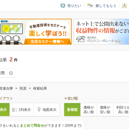
売りたい
探してもらう
2
結果
件
根県
資連合隊
投資
検索結果
イアウト
▼並び順
価格が
価格が
利回り
列表示
1列表示
地図表示
新着順
高い順
安い順
高い順
クをいれると
まとめて問合せ
ができます！(20件まで)