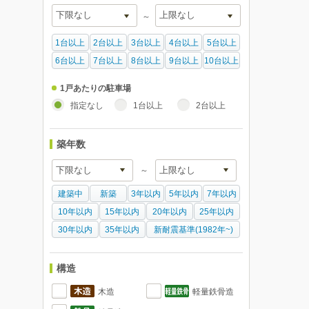
～
1台以上
2台以上
3台以上
4台以上
5台以上
6台以上
7台以上
8台以上
9台以上
10台以上
1戸あたりの駐車場
指定なし
1台以上
2台以上
築年数
～
建築中
新築
3年以内
5年以内
7年以内
10年以内
15年以内
20年以内
25年以内
30年以内
35年以内
新耐震基準(1982年~)
構造
木造
軽量鉄骨造