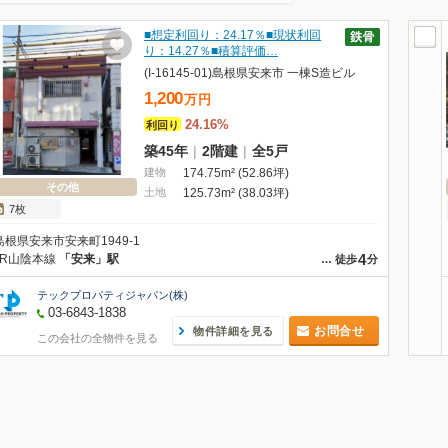
■想定利回り：24.17％■現状利回
り：14.27％■積算評価…
(I-16145-01)島根県安来市 一棟S造ビル
1,200
万
円
24.16%
利回り
築45年
|
2階建
|
全5戸
建物
174.75m² (52.86坪)
その他
土地
125.73m² (38.03坪)
7枚
島根県安来市安来町1949-1
4
JR山陰本線
「安来」駅
…
徒歩
分
テックプロパティジャパン(株)
03-6843-1838
お問合せ
物件詳細を見る
この会社の全物件を見る