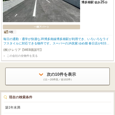
25
博多南駅
徒歩
分
一棟アパート
4枚
毎日の通勤・通学が快適なJR博多南線博多南駅が利用でき、いろいろなライ
フスタイルに対応できる物件です。スーパーのJA筑紫 ゆめ畑 春日店が633m
先にあり、生活利便性の高い住環境です。セブンイレブン 春日天神山2丁目店
(株)クレリア【WEB面談可】
まで611mで、時間を問わず生活に役立ちます。毛勝緑道まで623mです。112
この会社の全物件を見る
5m先に総合病院のみのだ胃腸科・内科クリニックがあり、急な体調不良の際
も安心です。1107mのところに動物病院のそら動物病院があります。好評の駅
近物件となっており、駅より徒歩25分に立地しています。
次の
10
件を表示
（
11～20
件目／全
102
件）
現在の検索条件
築1年未満