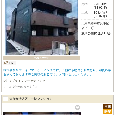
建物
270.81m²
(81.92坪)
土地
198.44m²
(60.02坪)
兵庫県神戸市兵庫区
会下山町
10
湊川公園駅
徒歩
分
一棟アパート
1枚
株式会社リブライフマーケティングです。※他にも物件が多数あり、融資相談
も承っております※ご興味のある方は、お問い合わせください。
(株)リブライフマーケティング
この会社の全物件を見る
東京都渋谷区 一棟マンション