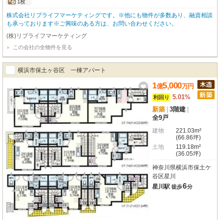
1枚
株式会社リブライフマーケティングです。※他にも物件が多数あり、融資相談
も承っております※ご興味のある方は、お問い合わせください。
(株)リブライフマーケティング
この会社の全物件を見る
横浜市保土ヶ谷区 一棟アパート
1
5,000
億
万
円
5.01%
利回り
新築
|
3階建
|
全9戸
建物
221.03m²
(66.86坪)
土地
119.18m²
(36.05坪)
神奈川県横浜市保土ケ
谷区星川
6
星川駅
徒歩
分