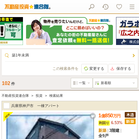
築1年未満
この検索条件を
変更する
保存する
102
件
不動産投資連合隊
投資
検索結果
兵庫県神戸市 一棟アパート
1
850
NEW
億
万
円
6.53%
利回り
新築
|
3階建
|
全9戸