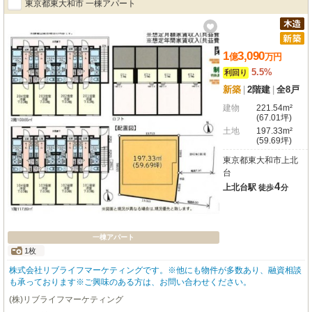
東京都東大和市 一棟アパート
1
3,090
億
万
円
5.5%
利回り
新築
|
2階建
|
全8戸
建物
221.54m²
(67.01坪)
土地
197.33m²
(59.69坪)
東京都東大和市上北
台
4
上北台駅
徒歩
分
一棟アパート
1枚
株式会社リブライフマーケティングです。※他にも物件が多数あり、融資相談
も承っております※ご興味のある方は、お問い合わせください。
(株)リブライフマーケティング