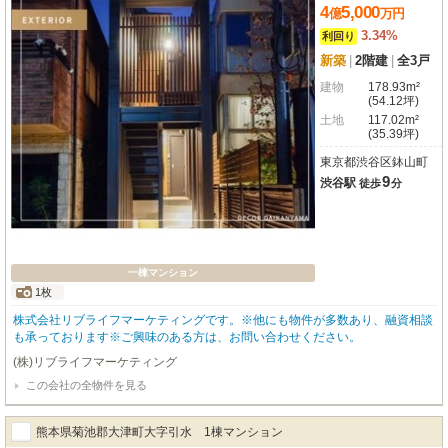
4
5,000
億
万
円
3.34%
利回り
新築
|
2階建
|
全3戸
建物
178.93m²
(54.12坪)
土地
117.02m²
(35.39坪)
東京都渋谷区鉢山町
9
渋谷駅
徒歩
分
一棟マンション
1枚
株式会社リブライフマーケティングです。※他にも物件が多数あり、融資相談
も承っております※ご興味のある方は、お問い合わせください。
(株)リブライフマーケティング
この会社の全物件を見る
熊本県菊池郡大津町大字引水 1棟マンション