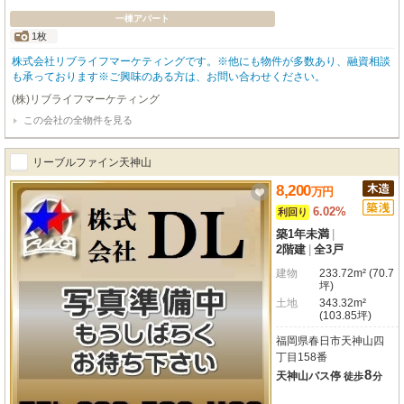
一棟アパート
1枚
株式会社リブライフマーケティングです。※他にも物件が多数あり、融資相談
も承っております※ご興味のある方は、お問い合わせください。
(株)リブライフマーケティング
この会社の全物件を見る
リーブルファイン天神山
8,200
万
円
6.02%
利回り
築1年未満
|
2階建
|
全3戸
建物
233.72m² (70.7
坪)
土地
343.32m²
(103.85坪)
福岡県春日市天神山四
丁目158番
8
天神山バス停
徒歩
分