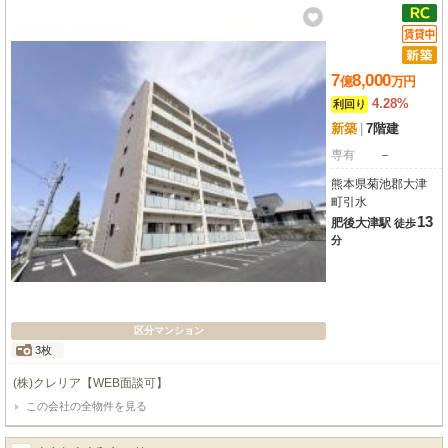
7
8,000
億
万
円
4.28%
利回り
新築
|
7階建
専有
－
熊本県菊池郡大津
町引水
13
肥後大津駅
徒歩
分
区分マンション
3枚
(株)クレリア【WEB面談可】
この会社の全物件を見る