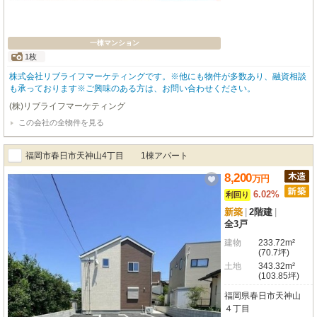
一棟マンション
1枚
株式会社リブライフマーケティングです。※他にも物件が多数あり、融資相談
も承っております※ご興味のある方は、お問い合わせください。
(株)リブライフマーケティング
この会社の全物件を見る
福岡市春日市天神山4丁目 1棟アパート
8,200
万
円
6.02%
利回り
新築
|
2階建
|
全3戸
建物
233.72m²
(70.7坪)
土地
343.32m²
(103.85坪)
福岡県春日市天神山
４丁目