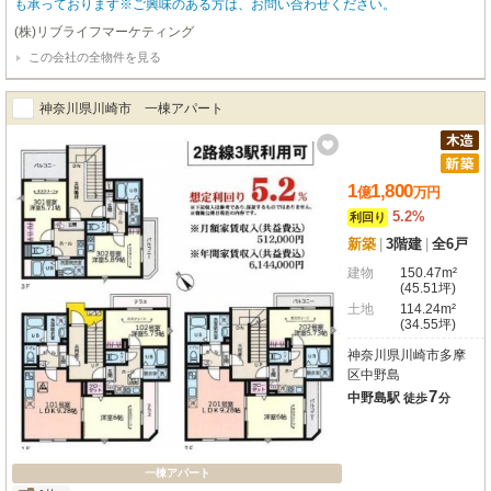
も承っております※ご興味のある方は、お問い合わせください。
(株)リブライフマーケティング
この会社の全物件を見る
神奈川県川崎市 一棟アパート
1
1,800
億
万
円
5.2%
利回り
新築
|
3階建
|
全6戸
建物
150.47m²
(45.51坪)
土地
114.24m²
(34.55坪)
神奈川県川崎市多摩
区中野島
7
中野島駅
徒歩
分
一棟アパート