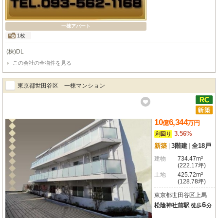
一棟アパート
1枚
(株)DL
この会社の全物件を見る
東京都世田谷区 一棟マンション
10
6,344
億
万
円
3.56%
利回り
新築
|
3階建
|
全18戸
建物
734.47m²
(222.17坪)
土地
425.72m²
(128.78坪)
東京都世田谷区上馬
6
松陰神社前駅
徒歩
分