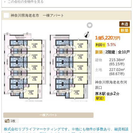
この会社の全物件を見る
神奈川県海老名市 一棟アパート
1
5,220
億
万
円
5.5%
利回り
新築
|
2階建
|
全10戸
建物
215.38m²
(65.15坪)
土地
227.02m²
(68.67坪)
神奈川県海老名市河
原口
2
厚木駅
徒歩
分
駅近!
一棟アパート
1枚
株式会社リブライフマーケティングです。※他にも物件が多数あり、融資相談