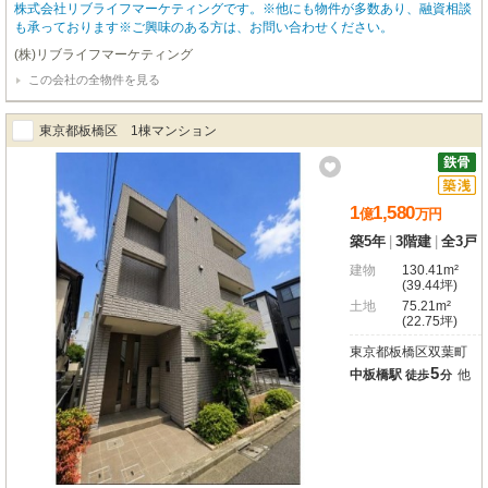
株式会社リブライフマーケティングです。※他にも物件が多数あり、融資相談
も承っております※ご興味のある方は、お問い合わせください。
(株)リブライフマーケティング
この会社の全物件を見る
東京都板橋区 1棟マンション
1
1,580
億
万
円
築5年
|
3階建
|
全3戸
建物
130.41m²
(39.44坪)
土地
75.21m²
(22.75坪)
東京都板橋区双葉町
5
中板橋駅
他
徒歩
分