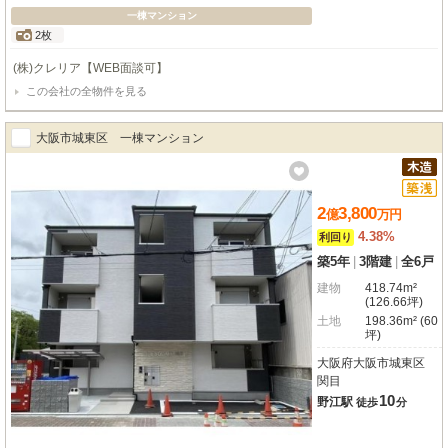
一棟マンション
2枚
(株)クレリア【WEB面談可】
この会社の全物件を見る
大阪市城東区 一棟マンション
2
3,800
億
万
円
4.38%
利回り
築5年
|
3階建
|
全6戸
建物
418.74m²
(126.66坪)
土地
198.36m² (60
坪)
大阪府大阪市城東区
関目
10
野江駅
徒歩
分