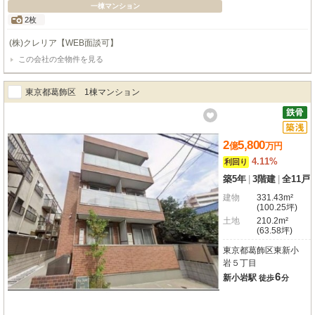
一棟マンション
2枚
(株)クレリア【WEB面談可】
この会社の全物件を見る
東京都葛飾区 1棟マンション
2
5,800
億
万
円
4.11%
利回り
築5年
|
3階建
|
全11戸
建物
331.43m²
(100.25坪)
土地
210.2m²
(63.58坪)
東京都葛飾区東新小
岩５丁目
6
新小岩駅
徒歩
分