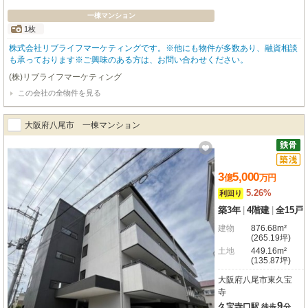
一棟マンション
1枚
株式会社リブライフマーケティングです。※他にも物件が多数あり、融資相談
も承っております※ご興味のある方は、お問い合わせください。
(株)リブライフマーケティング
この会社の全物件を見る
大阪府八尾市 一棟マンション
3
5,000
億
万
円
5.26%
利回り
築3年
|
4階建
|
全15戸
建物
876.68m²
(265.19坪)
土地
449.16m²
(135.87坪)
大阪府八尾市東久宝
寺
9
久宝寺口駅
徒歩
分