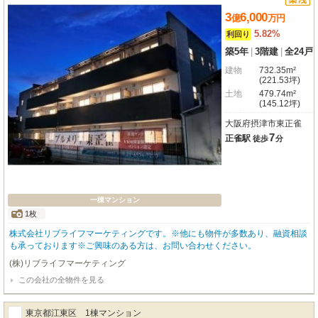
ます。※利回りは、現況または満室想定時の賃料等の収入に基づく単純利回り
3
6,000
（賃料等の年間合計金額÷購入価格×100）で、公租公課や維持管理費等の必要
億
万
円
経費は控除されていません。ご不明点やご質問などありましたら担当者（東：
5.82%
利回り
090-9755-9898）までご連絡くださいませ。
築5年
|
3階建
|
全24戸
建物
732.35m²
(221.53坪)
土地
479.74m²
(145.12坪)
大阪府摂津市東正雀
7
正雀駅
徒歩
分
一棟マンション
1枚
株式会社リブライフマーケティングです。※他にも物件が多数あり、融資相談
も承っております※ご興味のある方は、お問い合わせください。
(株)リブライフマーケティング
この会社の全物件を見る
東京都江東区 1棟マンション