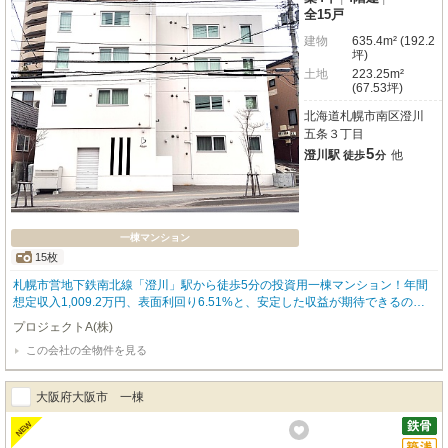
全15戸
建物
635.4m² (192.2
坪)
土地
223.25m²
(67.53坪)
北海道札幌市南区澄川
五条３丁目
5
澄川駅
他
徒歩
分
一棟マンション
15枚
札幌市営地下鉄南北線「澄川」駅から徒歩5分の投資用一棟マンション！年間
想定収入1,009.2万円、表面利回り6.51%と、安定した収益が期待できるのが
大きな魅力です。入居者様の快適な暮らしをサポートする設備も充実。徒歩圏
プロジェクトA(株)
内にはコンビニ、保育園、銀行、図書館などが揃い、日々の生活を豊かにする
この会社の全物件を見る
利便性も兼ね備えています。※本物件は現状有姿での引渡しのため、契約不適
合責任は免責となります。※ガス貸与契約の継承が必須です。※インターネッ
トサービス利用料の所有者負担あり。※賃料等の収入や利回りは、将来にわた
大阪府大阪市 一棟
り、確実に得られることを保証するものではありません。※賃料等は、賃貸中
のものについては現在の賃料で、新築および空室または一部空きありのものに
NEW
ついては、周辺の賃料相場に基づき、満室になった場合を想定して表示してい