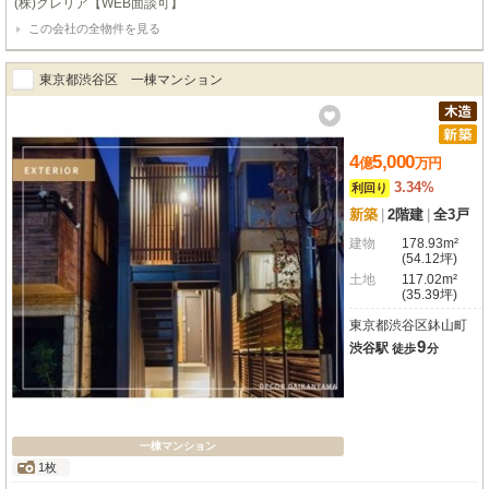
(株)クレリア【WEB面談可】
この会社の全物件を見る
東京都渋谷区 一棟マンション
4
5,000
億
万
円
3.34%
利回り
新築
|
2階建
|
全3戸
建物
178.93m²
(54.12坪)
土地
117.02m²
(35.39坪)
東京都渋谷区鉢山町
9
渋谷駅
徒歩
分
一棟マンション
1枚