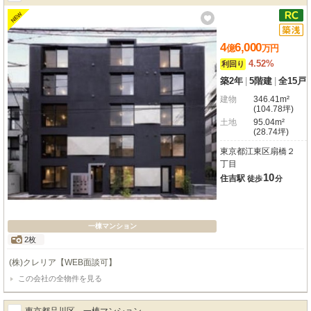
NEW
4
6,000
億
万
円
4.52%
利回り
築2年
|
5階建
|
全15戸
建物
346.41m²
(104.78坪)
土地
95.04m²
(28.74坪)
東京都江東区扇橋２
丁目
10
住吉駅
徒歩
分
一棟マンション
2枚
(株)クレリア【WEB面談可】
この会社の全物件を見る