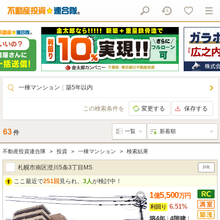
一棟マンション
｜
築5年以内
この検索条件を
変更する
保存する
63
件
不動産投資連合隊
投資
一棟マンション
検索結果
札幌市南区澄川5条3丁目MS
PR
ここ最近で
251回
見られ、
3人
が検討中！
1
5,500
億
万
円
6.51%
利回り
築4年
|
4階建
|