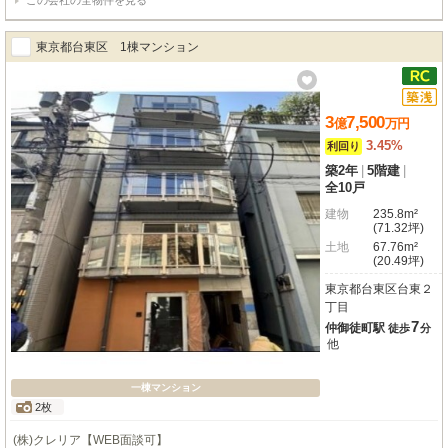
この会社の全物件を見る
東京都台東区 1棟マンション
3
7,500
億
万
円
3.45%
利回り
築2年
|
5階建
|
全10戸
建物
235.8m²
(71.32坪)
土地
67.76m²
(20.49坪)
東京都台東区台東２
丁目
7
仲御徒町駅
徒歩
分
他
一棟マンション
2枚
(株)クレリア【WEB面談可】