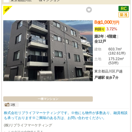
東京都品川区 一棟マンション
NEW
8
1,000
億
万
円
3.72%
利回り
築2年
|
4階建
|
全12戸
建物
603.7m²
(182.61坪)
土地
175.22m²
(53坪)
東京都品川区戸越
7
戸越駅
徒歩
分
一棟マンション
1枚
株式会社リブライフマーケティングです。※他にも物件が多数あり、融資相談
も承っております※ご興味のある方は、お問い合わせください。
(株)リブライフマーケティング