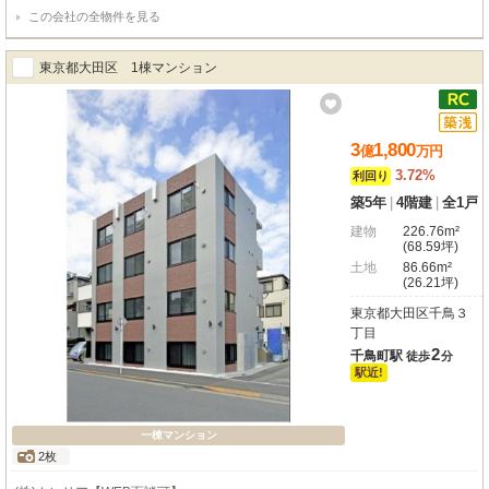
この会社の全物件を見る
東京都大田区 1棟マンション
3
1,800
億
万
円
3.72%
利回り
築5年
|
4階建
|
全1戸
建物
226.76m²
(68.59坪)
土地
86.66m²
(26.21坪)
東京都大田区千鳥３
丁目
2
千鳥町駅
徒歩
分
駅近!
一棟マンション
2枚