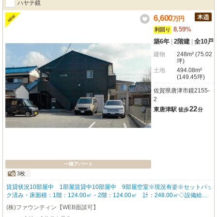
ハヤテ鏡
6,600
NEW
万
円
8.59%
利回り
築6年
|
2階建
|
全10戸
建物
248m² (75.02
坪)
土地
494.08m²
(149.45坪)
佐賀県唐津市鏡2155-
2
22
東唐津駅
徒歩
分
一棟アパート
3枚
賃貸状況10部屋中 1部屋賃貸中10部屋中 9部屋空室※現況有姿※セットバッ
ク済み・床面積：1階：124.00㎡・2階：124.00㎡ 計：248.00㎡◇設備給
湯、バス・トイレ別、シャワー、室内洗濯機置場、モニターホン、システムキ
(株)ファウンティン【WEB面談可】
ッチン、IHクッキングヒーター、上下水道（公共・公営）、温水便座、家具家