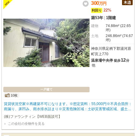
利な環境です。将来を見据えた資産形成の舞台として、この魅力的なアパート
300
NEW
万
円
メントをぜひご検討ください。
22%
利回り
築53年
|
1階建
建物
74.88m² (22.65
坪)
土地
246.86m² (74.67
坪)
神奈川県足柄下郡湯河原
町宮上770
12
温泉場中央停
徒歩
分
他
一戸建て
10枚
賃貸状況空家※再建築不可になります。※想定賃料：55,000円※不具合箇所：
雨漏り、床凹み、雨水排水詰まり※災害危険区域：土砂災害警戒区域、盛土規
制法、法22条区域、景観地区風致地区第4種、壁面制限、高さ制限・地勢：高
(株)ファウンティン【WEB面談可】
台・残置物あり◇設備・駐車場：有り（近隣と共有の私道部分）・水道：公
この会社の全物件を見る
営、井戸・ガス：プロパン・下水：浄化槽・雑排水：浄化槽・雨水：側溝・電
気：東京電力※現況有姿・契約不適合責任免責※測量未測量