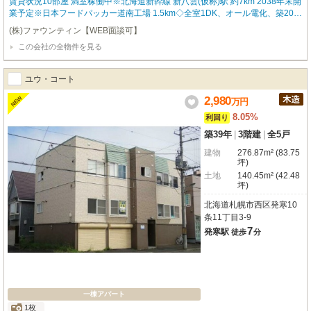
賃貸状況10部屋 満室稼働中※北海道新幹線 新八雲(仮称)駅 約7km 2038年末開
業予定※日本フードパッカー道南工場 1.5km◇全室1DK、オール電化、築20
年、駐車場1台無料
(株)ファウンティン【WEB面談可】
この会社の全物件を見る
ユウ・コート
2,980
NEW
万
円
8.05%
利回り
築39年
|
3階建
|
全5戸
建物
276.87m² (83.75
坪)
土地
140.45m² (42.48
坪)
北海道札幌市西区発寒10
条11丁目3-9
7
発寒駅
徒歩
分
一棟アパート
1枚