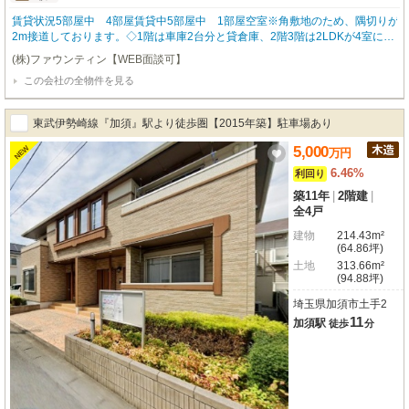
賃貸状況5部屋中 4部屋賃貸中5部屋中 1部屋空室※角敷地のため、隅切りが
2m接道しております。◇1階は車庫2台分と貸倉庫、2階3階は2LDKが4室にな
ります。◇設備バストイレ別・シャワー・トイレ・オープンキッチン・収納ス
(株)ファウンティン【WEB面談可】
ペース・室内洗濯機置場・給湯プロパンガス・暖房・FF暖房・灯油・火災警報
この会社の全物件を見る
器（報知機）・駐車場2台分
東武伊勢崎線『加須』駅より徒歩圏【2015年築】駐車場あり
5,000
NEW
万
円
6.46%
利回り
築11年
|
2階建
|
全4戸
建物
214.43m²
(64.86坪)
土地
313.66m²
(94.88坪)
埼玉県加須市土手2
11
加須駅
徒歩
分