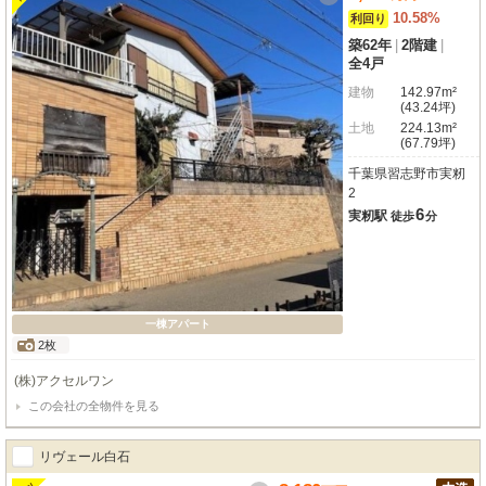
10.58%
利回り
築62年
|
2階建
|
全4戸
建物
142.97m²
(43.24坪)
土地
224.13m²
(67.79坪)
千葉県習志野市実籾
2
6
実籾駅
徒歩
分
一棟アパート
2枚
(株)アクセルワン
この会社の全物件を見る
リヴェール白石