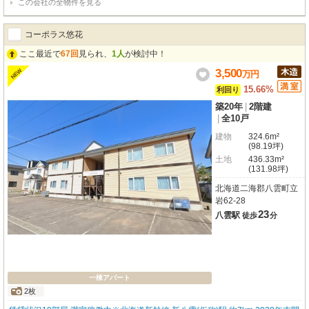
この会社の全物件を見る
電付き（冷蔵庫・洗濯機・テレビ・電子レンジ）
コーポラス悠花
ここ最近で
67回
見られ、
1人
が検討中！
3,500
NEW
万
円
15.66%
利回り
築20年
|
2階建
|
全10戸
建物
324.6m²
(98.19坪)
土地
436.33m²
(131.98坪)
北海道二海郡八雲町立
岩62-28
23
八雲駅
徒歩
分
一棟アパート
2枚