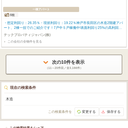
一棟アパート
8枚
・想定利回り：26.35％・現状利回り：19.22％神戸市長田区の木造2階建アパ
ート、2棟一括でのご紹介です！7戸中５戸稼働中!表面利回り25%の高利回り
物件です!退去してもすぐに入居があります!また、現在賃貸中の4戸生活保護受
テックプロパティジャパン(株)
給中で家賃が市から納付されるため、 滞納リスクがありません!高台に位置し
この会社の全物件を見る
ており陽当たり通風良好!眺望を遮る建物がありません。神戸市長田区は坂の
多い地域ですが、物件から徒歩3分にバス停留所「宮丘町」あり、神戸駅や兵
庫駅まで1本で便利にアクセス可能です!現況自主管理ですが、新規管理会社の
紹介可能です!!※特記事項：再建築不可(接道要件を満たさない為)、土砂災害警
戒区域、擁壁あり
次の
10
件を表示
（
11～20
件目／全
3,166
件）
現在の検索条件
木造
この検索条件を
変更する
保存する