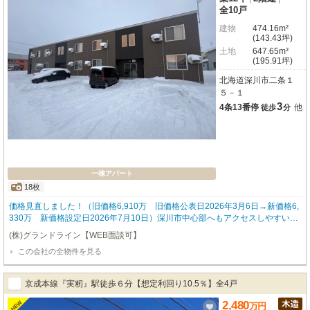
全10戸
建物
474.16m²
(143.43坪)
土地
647.65m²
(195.91坪)
北海道深川市二条１
５－１
3
4条13番停
他
徒歩
分
一棟アパート
18枚
価格見直しました！（旧価格6,910万 旧価格公表日2026年3月6日→新価格6,
330万 新価格設定日2026年7月10日）深川市中心部へもアクセスしやすい、
閑静な住宅街に位置する1LDKタイプ全10戸のアパートです！敷地内にはゆと
(株)グランドライン【WEB面談可】
りがあり、各住戸につき縦列で2台分の駐車スペースが確保されています。1L
この会社の全物件を見る
DKでありながらお車を2台お持ちのカップルやご夫婦層の入居にも対応できる
ため、単身者だけでなく幅広い層の入居需要が見込める堅実な物件です。初め
ての不動産投資や、お持ちのポートフォリオ拡大をお考えの投資家様におすす
京成本線『実籾』駅徒歩６分【想定利回り10.5％】全4戸
めいたします。詳細な稼働状況等はお気軽にお問い合わせください！
2,480
NEW
万
円