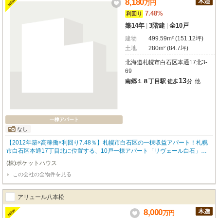
8,180
NEW
万
円
7.48%
利回り
築14年
|
3階建
|
全10戸
建物
499.59m² (151.12坪)
土地
280m² (84.7坪)
北海道札幌市白石区本通17北3-
69
13
南郷１８丁目駅
他
徒歩
分
一棟アパート
なし
【2012年築×高稼働×利回り7.48％】札幌市白石区の一棟収益アパート！札幌
市白石区本通17丁目北に位置する、10戸一棟アパート「リヴェール白石」。2
012年築・木造3階建、販売価格8,180万円、年間予定賃料収入612.50万円、利
(株)ポケットハウス
回り7.48％の収益物件です。南東側10m公道に面し、土地約84.69坪、駐車場
この会社の全物件を見る
も数台確保されています。地下鉄「南郷18丁目」駅徒歩12分をはじめ、複数
駅が利用可能な立地も魅力。全室バス・トイレ別、エアコン、FF暖房、室内洗
濯機置場を備え、木造アパートでは嬉しいオートロックも完備。直近3年間の
アリュール八本松
稼働率は約98％と高水準を維持しており、安定した賃貸経営を目指したい投資
家の方におすすめです。さらに賃料見直しによる収益アップの可能性も期待で
8,000
NEW
万
円
きます。