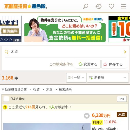
木造
この検索条件を
変更する
保存する
3,166
件
不動産投資連合隊
投資
木造
検索結果
R&M first
PR
ここ最近で
216回
見られ、
1人
が検討中！
6,330
万
円
11.01%
利回り
築12年
|
2階建
|