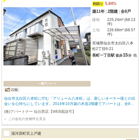
5.84%
利回り
築11年
|
2階建
|
全8戸
建物
225.24m² (68.13
坪)
土地
226.68m² (68.57
坪)
宮城県仙台市太白区八本
松2丁目6-21
15
長町一丁目駅
他
徒歩
分
一棟アパート
22枚
仙台市太白区八本松に佇む「アリュール八本松」は、新しいオーナー様との出
会いを心待ちにしています。2014年10月築の木造2階建てアパートは、全8戸
がゆとりのワンルーム（25.7平米）で、明るい南向きのお部屋が魅力です。バ
(株)アパートナー 仙台西店【WEB面談可】
ス・トイレ別、インターネット完備と、入居者様の快適な毎日をサポートする
この会社の全物件を見る
設備が整っており、心地よい暮らしを想像できますね。仙台市営地下鉄南北線
「長町一丁目」駅へ徒歩15分、JR東北本線なども利用できる「長町」駅へ徒
歩16分と、複数路線が利用できるアクセスも嬉しいポイント。徒歩1分の八本
湯河原町宮上戸建
松公園をはじめ、郵便局、コンビニ、スーパーも身近に揃い、日々の生活に便