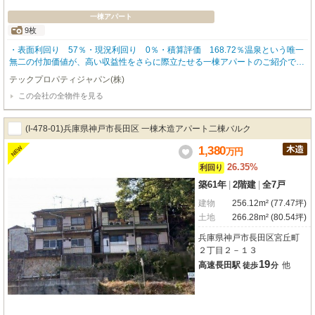
一棟アパート
9枚
・表面利回り 57％・現況利回り 0％・積算評価 168.72％温泉という唯一
無二の付加価値が、高い収益性をさらに際立たせる一棟アパートのご紹介で
す！本物件は秋田県大館市十二所町頭に位置し、JR「大滝温泉」駅から徒歩
テックプロパティジャパン(株)
６分という利便性を備えています。最大の魅力は、入居者がいつでも自由に温
この会社の全物件を見る
泉を利用できる点です。自宅にいながら毎日温泉で疲れを癒やせる住環境は、
他の賃貸物件にはない大きな差別化要素となり、入居者満足度の向上や長期入
居にもつながることが期待できます。投資指標も非常に魅力的で、積算評価は
(I-478-01)兵庫県神戸市長田区 一棟木造アパート二棟バルク
１６８％、表面利回りは５７％という高水準を実現しています。高い収益性に
加え、資産価値とのバランスにも優れており、キャッシュフローを重視する投
1,380
NEW
万
円
資家様にとって大きな魅力を備えた物件です！！
26.35%
利回り
築61年
|
2階建
|
全7戸
建物
256.12m² (77.47坪)
土地
266.28m² (80.54坪)
兵庫県神戸市長田区宮丘町
２丁目２－１３
19
高速長田駅
他
徒歩
分