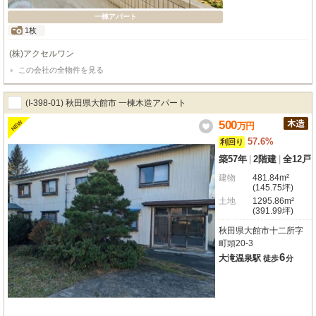
一棟アパート
1枚
(株)アクセルワン
この会社の全物件を見る
(I-398-01) 秋田県大館市 一棟木造アパート
500
NEW
万
円
57.6%
利回り
築57年
|
2階建
|
全12戸
建物
481.84m²
(145.75坪)
土地
1295.86m²
(391.99坪)
秋田県大館市十二所字
町頭20-3
6
大滝温泉駅
徒歩
分