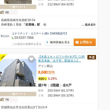
土地
212.99m² (64.42坪)
一棟アパート
3枚
長崎県長崎市本原町39-54
4
長崎電軌１系統
「岩屋橋」駅
他
…
徒歩
分
ユナイテッド・エステート(株)【WEB面談可】
03-5337-7666
お問合せ
物件詳細を見る
この会社の全物件を見る
NEW
【木造１Ｋ＋ロフト付×８戸】◎JR
東北本線「太子堂」駅徒歩１2…
アイン郡山
8,680
万
円
6.29%
利回り
築7年
|
2階建
|
全8戸
建物
203.54m² (61.57坪)
一棟アパート
土地
182.89m² (55.32坪)
7枚
宮城県仙台市太白区郡山5丁目10-9