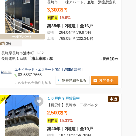
長崎市 一棟アパート、底地 満室想定利回り 19.6%
3,300
万
円
19.6%
利回り
築35年
|
2階建
|
全16戸
建物
264.04m² (79.87坪)
一棟アパート
土地
768.09m² (232.34坪)
3枚
長崎県長崎市油木町11-32
10
長崎電軌１系統
「浦上車庫」駅
…
徒歩
分
ユナイテッド・エステート(株)【WEB面談可】
03-5337-7666
お問合せ
物件詳細を見る
この会社の全物件を見る
NEW
１０戸内９戸賃貸中
【賃貸中】長崎市 二棟バルク 満室想定利回り15.31%
2,500
万
円
15.31%
利回り
築40年
|
2階建
|
全10戸
建物
187.71m² (56.78坪)