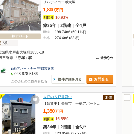
リバティコーポ大塚
1,800
万
円
10.93%
利回り
築35年
|
2階建
|
全4戸
建物
198.74m² (60.11坪)
一棟アパート
土地
274.4m² (83坪)
5枚
茨城県水戸市大塚町1858-18
9
JR常磐線
「赤塚」駅
…
徒歩
分
(株)アパートナー 宇都宮支店
028-678-5186
お問合せ
物件詳細を見る
この会社の全物件を見る
EW
６戸内５戸賃貸中
【賃貸中】長崎市 一棟アパート 満室想定利回り15.55%
1,350
万
円
15.55%
利回り
築34年
|
2階建
|
全6戸
建物
123.05m² (37.22坪)