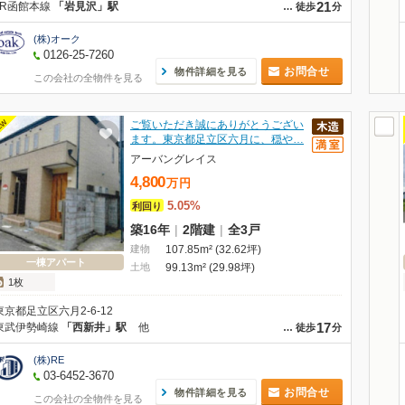
21
JR函館本線
「岩見沢」駅
…
徒歩
分
(株)オーク
0126-25-7260
お問合せ
物件詳細を見る
この会社の全物件を見る
EW
ご覧いただき誠にありがとうござい
ます。東京都足立区六月に、穏や…
アーバングレイス
4,800
万
円
5.05%
利回り
築16年
|
2階建
|
全3戸
建物
107.85m² (32.62坪)
一棟アパート
土地
99.13m² (29.98坪)
1枚
東京都足立区六月2-6-12
17
東武伊勢崎線
「西新井」駅
他
…
徒歩
分
(株)RE
03-6452-3670
お問合せ
物件詳細を見る
この会社の全物件を見る