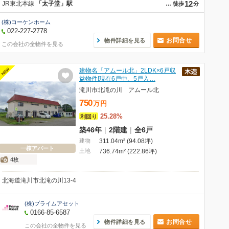
12
JR東北本線
「太子堂」駅
…
徒歩
分
(株)コーケンホーム
022-227-2778
お問合せ
物件詳細を見る
この会社の全物件を見る
NEW
建物名「アムール北」2LDK×6戸収
益物件!現在6戸中、5戸入…
滝川市北滝の川 アムール北
750
万
円
25.28%
利回り
築46年
|
2階建
|
全6戸
建物
311.04m² (94.08坪)
一棟アパート
土地
736.74m² (222.86坪)
4枚
北海道滝川市北滝の川13-4
(株)プライムアセット
0166-85-6587
お問合せ
物件詳細を見る
この会社の全物件を見る