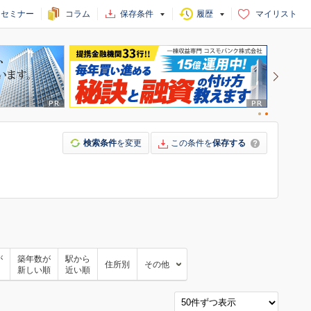
セミナー
コラム
保存条件
履歴
マイリスト
検索条件
を変更
この条件を
保存する
が
築年数が
駅から
住所別
その他
新しい順
近い順