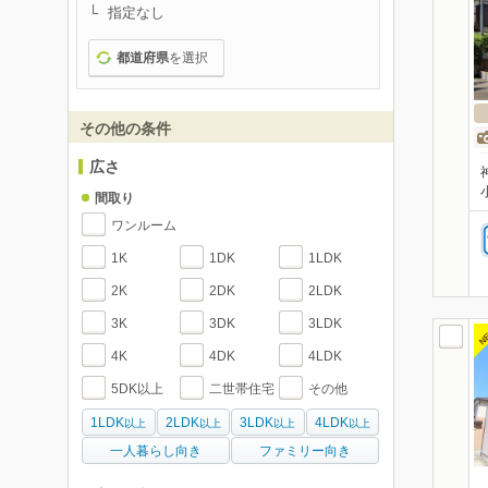
指定なし
都道府県
を選択
その他の条件
広さ
間取り
ワンルーム
1K
1DK
1LDK
2K
2DK
2LDK
3K
3DK
3LDK
N
4K
4DK
4LDK
5DK以上
二世帯住宅
その他
1LDK
2LDK
3LDK
4LDK
以上
以上
以上
以上
一人暮らし向き
ファミリー向き