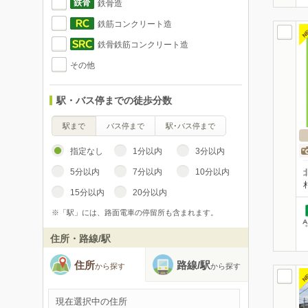
鉄骨造
鉄筋コンクリート造
N
鉄骨鉄筋コンクリート造
その他
駅・バス停までの徒歩分数
駅まで
バス停まで
駅･バス停まで
指定なし
1分以内
3分以内
5分以内
7分以内
10分以内
15分以内
20分以内
※「駅」には、路面電車の停留所も含まれます。
住所・路線/駅
住所
路線/駅
から探す
から探す
N
現在選択中の住所