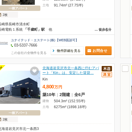
土地
91.74m² (27.75坪)
一棟アパート
2枚
長崎県長崎市清水町
6
長崎電軌１系統
「千歳町」駅
他
…
徒歩
分
ユナイテッド・エステート(株)【WEB面談可】
03-5337-7666
お問合せ
物件詳細を見る
この会社の全物件を見る
EW
北海道岩見沢市北一条西に佇むアパ
ート「Kin」は、安定した賃貸…
Kin
4,800
万
円
築10年
|
2階建
|
全6戸
建物
504.3m² (152.55坪)
土地
6275m² (1898.18坪)
一棟アパート
2枚
北海道岩見沢市北一条西3