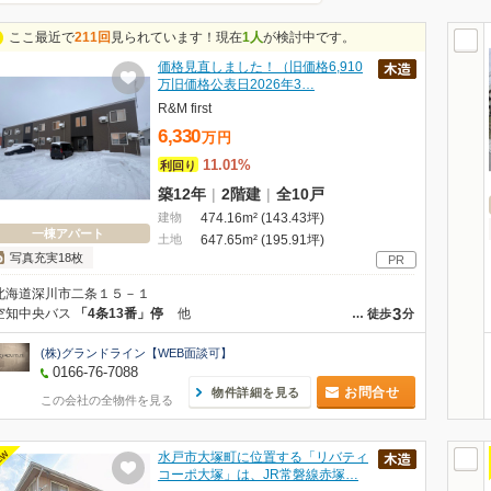
ここ最近で
211回
見られています！現在
1人
が検討中です。
価格見直しました！（旧価格6,910
万旧価格公表日2026年3…
R&M first
6,330
万
円
11.01%
利回り
築12年
|
2階建
|
全10戸
建物
474.16m² (143.43坪)
一棟アパート
土地
647.65m² (195.91坪)
写真充実18枚
PR
北海道深川市二条１５－１
3
空知中央バス
「4条13番」停
他
…
徒歩
分
(株)グランドライン【WEB面談可】
0166-76-7088
お問合せ
物件詳細を見る
この会社の全物件を見る
EW
水戸市大塚町に位置する「リバティ
コーポ大塚」は、JR常磐線赤塚…