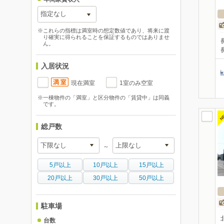
※これらの指標は満室時の想定数値であり、将来に渡
り確実に得られることを保証するものではありませ
ん。
入居状況
現在満室
1室のみ空室
※一棟物件の「満室」と区分物件の「賃貸中」は同義
です。
N
総戸数
～
5戸以上
10戸以上
15戸以上
20戸以上
30戸以上
50戸以上
駐車場
台数