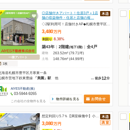
EW
◎店舗付きアパート！住居3戸＋1店
舗の収益物件・住居と店舗の複…
◇2駅利用可！店舗付きAP◆札幌市豊平区月寒東一条◆木・RC造◇
3,480
万
円
8.38%
利回り
築43年
|
2階建
|
全4戸
(地下1階)
建物
263.52m² (79.71坪)
一棟アパート
土地
148.76m² (44.99坪)
1枚
北海道札幌市豊平区月寒東一条
12
札幌市営地下鉄東豊線
「美園」駅
他
…
徒歩
分
AIYES不動産(株)
03-5944-9265
お問合せ
物件詳細を見る
この会社の全物件を見る
EW
想定利回り5.7％【満室稼働中】小田急線『相模大野』駅AP
3,080
万
円