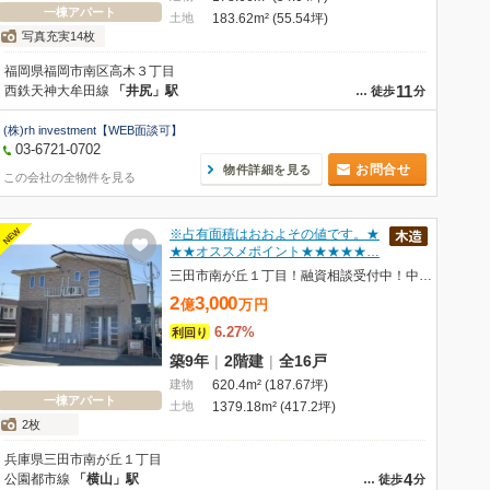
一棟アパート
土地
183.62m² (55.54坪)
写真充実14枚
福岡県福岡市南区高木３丁目
11
西鉄天神大牟田線
「井尻」駅
…
徒歩
分
(株)rh investment【WEB面談可】
03-6721-0702
お問合せ
物件詳細を見る
この会社の全物件を見る
NEW
※占有面積はおおよその値です。★
★★オススメポイント★★★★★…
三田市南が丘１丁目！融資相談受付中！中国語＆EngOK！
2
3,000
億
万
円
6.27%
利回り
築9年
|
2階建
|
全16戸
建物
620.4m² (187.67坪)
一棟アパート
土地
1379.18m² (417.2坪)
2枚
兵庫県三田市南が丘１丁目
4
公園都市線
「横山」駅
…
徒歩
分