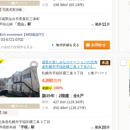
一棟アパート
土地
198.98m² (60.19坪)
写真充実16枚
宮城県仙台市青葉区三条町
11
JR仙山線
「北山」駅
…
徒歩
分
株)rh investment【WEB面談可】
03-6721-0702
お問合せ
物件詳細を見る
この会社の全物件を見る
EW
成長が楽しみなロケーションの北海
道札幌市手稲区曙三条３丁目の1…
札幌市手稲区曙三条３丁目 １棟アパート
4,880
万
円
100%
利回り
築35年
|
2階建
|
全8戸
建物
427.6m² (129.34坪)
一棟アパート
土地
450.48m² (136.27坪)
2枚
北海道札幌市手稲区曙三条３丁目
20
JR函館本線
「手稲」駅
…
徒歩
分