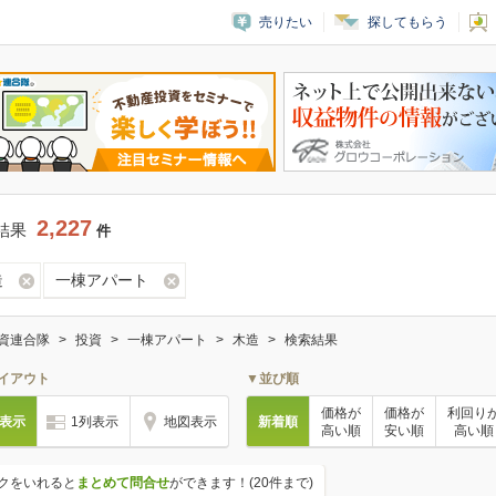
売りたい
探してもらう
2,227
結果
件
造
一棟アパート
資連合隊
投資
一棟アパート
木造
検索結果
イアウト
▼並び順
価格が
価格が
利回り
列表示
1列表示
地図表示
新着順
高い順
安い順
高い順
クをいれると
まとめて問合せ
ができます！(20件まで)