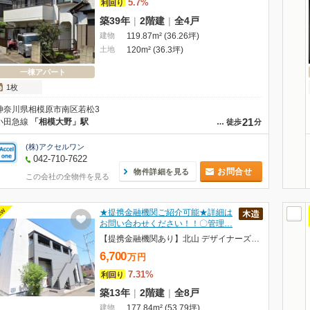
5.7%
利回り
築39年
|
2階建
|
全4戸
建物
119.87m² (36.26坪)
土地
120m² (36.3坪)
一棟アパート
1枚
神奈川県相模原市南区若松3
21
小田急線
「相模大野」駅
…
徒歩
分
(株)アクセルワン
042-710-7622
お問合せ
物件詳細を見る
この会社の全物件を見る
EW
★提携金融機関ご紹介可能★詳細は
お問い合わせください！！〇管理…
【提携金融機関あり】北山 デザイナーズ物件 高稼働
6,700
万
円
7.31%
利回り
築13年
|
2階建
|
全8戸
建物
177.84m² (53.79坪)