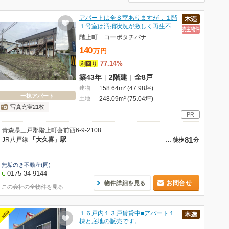
アパートは全８室ありますが，１階
１号室は汚損状況が激しく再生不…
階上町 コーポタチバナ
140
万
円
77.14%
利回り
築43年
|
2階建
|
全8戸
建物
158.64m² (47.98坪)
一棟アパート
土地
248.09m² (75.04坪)
写真充実21枚
PR
青森県三戸郡階上町蒼前西6-9-2108
81
JR八戸線
「大久喜」駅
…
徒歩
分
無垢のき不動産(同)
0175-34-9144
お問合せ
物件詳細を見る
この会社の全物件を見る
NEW
１６戸内１３戸賃貸中■アパート１
棟と底地の販売です。