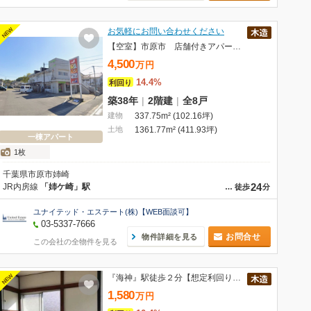
NEW
お気軽にお問い合わせください
【空室】市原市 店舗付きアパート 満室想定利回り14.4%
4,500
万
円
14.4%
利回り
築38年
|
2階建
|
全8戸
建物
337.75m² (102.16坪)
土地
1361.77m² (411.93坪)
一棟アパート
1枚
千葉県市原市姉崎
24
JR内房線
「姉ケ崎」駅
…
徒歩
分
ユナイテッド・エステート(株)【WEB面談可】
03-5337-7666
お問合せ
物件詳細を見る
この会社の全物件を見る
NEW
『海神』駅徒歩２分【想定利回り10.4％】
1,580
万
円