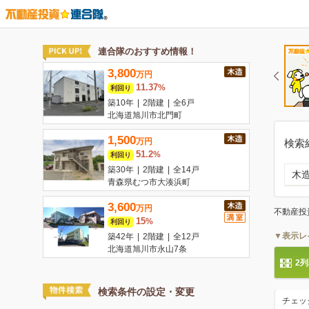
検索
木
不動産投
▼表示レ
2
検索条件の設定・変更
チェッ