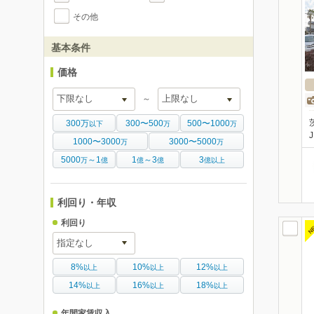
その他
基本条件
価格
～
300万
300〜500
500〜1000
以下
万
万
1000〜3000
3000〜5000
万
万
5000
～1
1
～3
3
万
億
億
億
億以上
利回り・年収
利回り
N
8%
10%
12%
以上
以上
以上
14%
16%
18%
以上
以上
以上
年間家賃収入