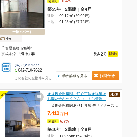
10.4%
利回り
築55年
|
2階建
|
全4戸
建物
99.17m² (29.99坪)
土地
91.86m² (27.78坪)
一棟アパート
4枚
千葉県船橋市海神4
2
京成本線
「海神」駅
駅近!
…
徒歩
分
(株)アクセルワン
042-710-7622
お問合せ
物件詳細を見る
この会社の全物件を見る
NEW
★提携金融機関ご紹介可能★詳細は
お問い合わせください！！〇管理…
【提携金融機関あり】井尻 デザイナーズ物件 高稼働
7,410
万
円
6.7%
利回り
築10年
|
2階建
|
全8戸
建物
178.66m² (54.04坪)