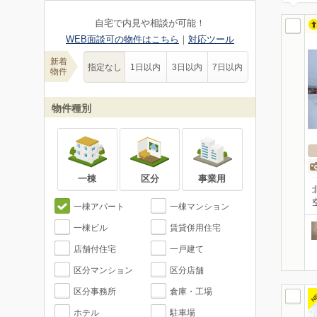
自宅で内見や相談が可能！
WEB面談可の物件はこちら
｜
対応ツール
新着
指定なし
1日以内
3日以内
7日以内
物件
物件種別
一棟
区分
事業用
一棟アパート
一棟マンション
一棟ビル
賃貸併用住宅
店舗付住宅
一戸建て
区分マンション
区分店舗
区分事務所
倉庫・工場
N
ホテル
駐車場