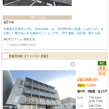
一棟マンション
24枚
北海道北広島市に佇む「facet solis」は、2025年9月に完成したばかりの、ま
だ新しい魅力あふれる築浅マンションです。JR千歳線「北広島」駅から徒歩1
1分と、日々のアクセスもスムーズなのが嬉しいポイントですね。周辺には徒
(株)常口アトム 函館支店
歩6分のコンビニ「セイコーマート」や「ほっともっと」、徒歩8分のスーパー
この会社の全物件を見る
「コープさっぽろ」があり、お買い物や外食に困ることはありません。北広島
市役所も徒歩7分と、生活に必要な施設が徒歩圏内に揃い、快適な毎日を過ご
していただけます。全16戸の1LDK（37.0㎡～37.17㎡）は、お一人暮らしや
恵庭市泉町【ファクター恵庭】
カップルにぴったりのゆとりある空間。オートロック、バス・トイレ別、高速
インターネット対応、バルコニー付きと設備も充実しています。あの北海道ボ
ールパークFビレッジやエスコンフィールドも身近に感じられるロケーション
で、賃貸需要も期待できますね。現在、全戸満室稼働中ですので、安定した収
益をお考えのオーナー様にも大変魅力的な物件です。将来を見据えた資産形成
として、ぜひ一度ご検討ください。
2
3,800
億
万
円
5.53%
利回り
築5年
|
4階建
|
全15戸
建物
776.12m²
(234.77坪)
土地
640.72m²