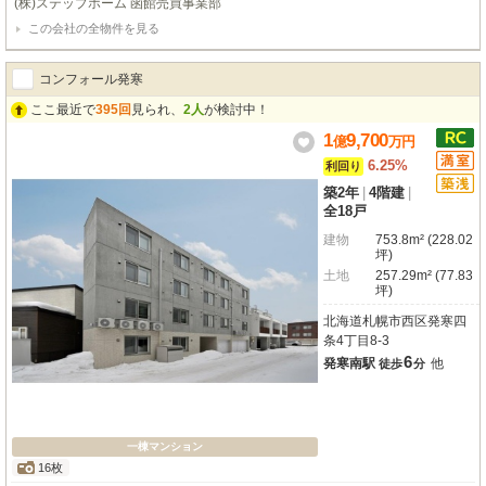
(株)ステップホーム 函館売買事業部
利回り8.6%と魅力的な収益性が期待できます。！現在、満室ですので、ご購
この会社の全物件を見る
入後すぐに安定した運営を始められるのが嬉しいポイントです！敷地内には3
台分の駐車場も完備しており、利便性も兼ね備えています！ お買い物に便利
なドラッグストアが徒歩圏内にあり、日々の暮らしをサポートしてくれます！
コンフォール発寒
未来を見据えた不動産投資として、この機会にぜひご検討ください！詳しくは
㈱ステップホーム函館売買事業部【0138-84-1718】までお気軽にお問い合わ
ここ最近で
395回
見られ、
2人
が検討中！
せ下さい。
1
9,700
億
万
円
6.25%
利回り
築2年
|
4階建
|
全18戸
建物
753.8m² (228.02
坪)
土地
257.29m² (77.83
坪)
北海道札幌市西区発寒四
条4丁目8-3
6
発寒南駅
他
徒歩
分
一棟マンション
16枚