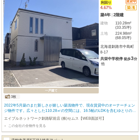
利回り
4.67%
築4年
|
2階建
建物
110.28m²
(33.35坪)
土地
224.98m²
(68.05坪)
北海道釧路市中島町
8-17
3
共栄中学校停
徒歩
分
他
一戸建て
3枚
2022年5月築のまだ新しさが嬉しい築浅物件で、現在賃貸中のオーナーチェン
ジ物件です。広々とした110.28㎡の空間には、16.5帖のLDKを含むゆとりの4
LDK。南東向きで陽当たりも良く、ご家族皆でゆったりと過ごせるでしょう。
エイブルネットワーク釧路駅前店 (株)セムス【WEB面談可】
敷地も224.98㎡と広く、お車は2台駐車可能です。周辺にはコンビニや銀行、
この会社の全物件を見る
郵便局、病院が徒歩10分圏内に揃い、生活利便性も抜群です。想定年間収入1
80万円、すぐに家賃収入を得られる安定した資産形成を叶える魅力的な選択肢
となるでしょう。ぜひこの機会にご検討ください！