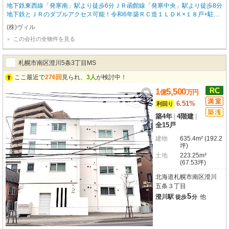
地下鉄東西線「発寒南」駅より徒歩6分ＪＲ函館線「発寒中央」駅より徒歩8分
地下鉄とＪＲのダブルアクセス可能！令和6年築ＲＣ造１ＬＤＫ×１８戸+駐車
場３台分◆設備◆宅配ボックスネット無料（ファイバーゲート）防犯カメラエ
(株)ヴィル
アコン◆条件◆契約不適合責任免責管理会社継承インターネット契約継承ガス
この会社の全物件を見る
灯油契約継承令和8年度固定資産税：868,400円（軽減有）
札幌市南区澄川5条3丁目MS
ここ最近で
276回
見られ、
3人
が検討中！
1
5,500
億
万
円
6.51%
利回り
築4年
|
4階建
|
全15戸
建物
635.4m² (192.2
坪)
土地
223.25m²
(67.53坪)
北海道札幌市南区澄川
五条３丁目
5
澄川駅
他
徒歩
分