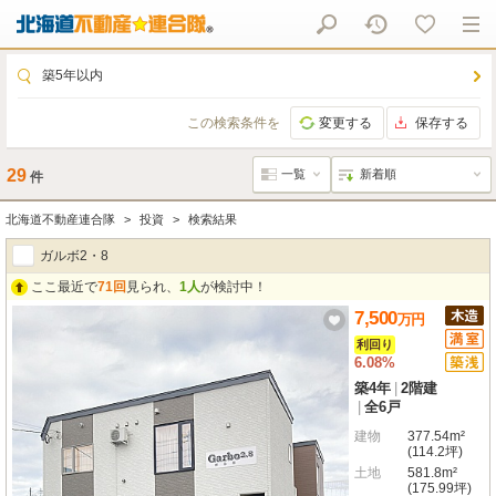
築5年以内
この検索条件を
変更する
保存する
29
件
北海道不動産連合隊
投資
検索結果
ガルボ2・8
ここ最近で
71回
見られ、
1人
が検討中！
7,500
万
円
利回り
6.08%
築4年
|
2階建
|
全6戸
建物
377.54m²
(114.2坪)
土地
581.8m²
(175.99坪)