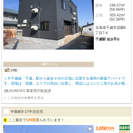
建物
196.57m²
(59.46坪)
土地
305.42m²
(92.38坪)
北海道千歳市花園6
丁目7-4
9
千歳駅
徒歩
分
一棟アパート
10枚
ＪＲ千歳線「千歳」駅から徒歩９分の立地に位置する場所の新築アパートで
す。現地は「花園」エリアの高台に位置し、周辺にはコンビニ等のお店が複数
あり利便性の良い住環境です。建物は『劣化対策等級３』、間取りは１ＬＤＫ
(株)SUMiTAS 事業用不動産課
×６世帯、駐車場は５台あるから車を利用したい賃貸需要も取り込め、都市ガ
この会社の全物件を見る
スを採用してますから光熱費を抑えたいニーズにも対応しています。本物件
は、弊社（ＳＵＭｉＴＡＳ）が売主になりますので、仲介手数料は掛かりませ
ん。是非この機会に新築アパートもご検討してみてはいかがでしょうか。確認
中島町8-17中古住宅
済証：第 SKK20252664 号（令和7年11月13日）検査機関：株式会社サッコウ
ケン※購入後2年間は、満室想定賃料に満たない場合は賃料保証させていただ
ここ最近で
100回
見られています！
きます。
3,850
万
円