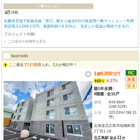
一棟マンション
15枚
札幌市営地下鉄南北線「澄川」駅から徒歩5分の投資用一棟マンション！年間
想定収入1,009.2万円、表面利回り6.51%と、安定した収益が期待できるのが
大きな魅力です。入居者様の快適な暮らしをサポートする設備も充実。徒歩圏
プロジェクトA(株)
内にはコンビニ、保育園、銀行、図書館などが揃い、日々の生活を豊かにする
この会社の全物件を見る
利便性も兼ね備えています。※本物件は現状有姿での引渡しのため、契約不適
合責任は免責となります。※ガス貸与契約の継承が必須です。※インターネッ
トサービス利用料の所有者負担あり。※賃料等の収入や利回りは、将来にわた
facet solis
り、確実に得られることを保証するものではありません。※賃料等は、賃貸中
のものについては現在の賃料で、新築および空室または一部空きありのものに
ここ最近で
123回
見られ、
2人
が検討中！
ついては、周辺の賃料相場に基づき、満室になった場合を想定して表示してい
1
9,800
億
万
円
ます。※利回りは、現況または満室想定時の賃料等の収入に基づく単純利回り
（賃料等の年間合計金額÷購入価格×100）で、公租公課や維持管理費等の必要
6.27%
利回り
経費は控除されていません。ご不明点やご質問などありましたら担当者（東：
築1年未満
|
090-9755-9898）までご連絡くださいませ。
4階建
|
全16戸
建物
649.68m²
(196.52坪)
土地
325.02m² (98.31
坪)
北海道北広島市稲穂町西
2丁目1-19
11
北広島駅
徒歩
分