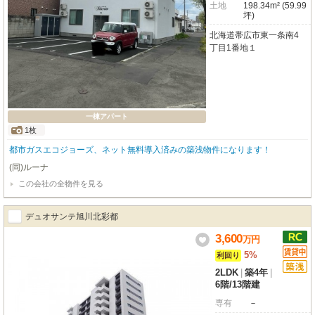
土地
198.34m² (59.99
坪)
北海道帯広市東一条南4
丁目1番地１
一棟アパート
1枚
都市ガスエコジョーズ、ネット無料導入済みの築浅物件になります！
(同)ルーナ
この会社の全物件を見る
デュオサンテ旭川北彩都
3,600
万
円
5%
利回り
2LDK
|
築4年
|
6階
/
13階建
専有
－