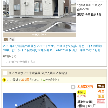
北海道旭川市東光2
条8-4-28
1
東光3-7停
徒歩
分
一棟アパート
15枚
2021年12月新築の綺麗なアパートです。バス停まで徒歩1分と、日々の通勤・
通学、お出かけにも便利な立地が魅力。全6戸の間取りは、単身の方にもおす
すめの1LDKと、ご家族にも嬉しい2LDK。全世帯縦列2台可能な広々とした駐
(株)あうる
車場も完備しております。周辺にはコンビニやドラッグストア、公園が徒歩圏
この会社の全物件を見る
内に揃い、お買い物やちょっとしたお散歩にも便利です。現在満室稼働中。
（内覧写真は2025年空室時のものです）
スミタスヴィラ千歳花園 全戸入居申込取得済
ここ最近で
330回
見られ、
4人
が検討中！
8,530
万
円
利回り
6.73%
築1年未満
|
2階建
|
全6戸