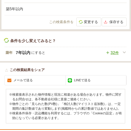
築5年以内
この検索条件を
変更する
保存する
条件を少し変えてみると？
7年以内
32
築年
にすると
件
この検索結果をシェア
メールで送る
LINEで送る
※検索後表示された物件情報と現況に相違がある場合があります。物件に関す
るお問合せは、各不動産会社様に直接ご連絡ください。
※物件ごとの「見られた数(PV数)」「検討人数(マイリスト追加数)」は、一定
期間の集計数値であり変動します(掲載時からの累計数値ではありません)。
※検索条件保存・読込機能を利用するには、ブラウザの「Cookieの設定」が有
効になっている必要があります。