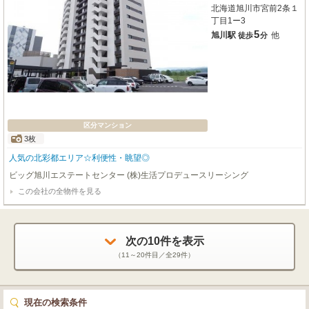
北海道旭川市宮前2条１
丁目1ー3
5
旭川駅
他
徒歩
分
区分マンション
3枚
人気の北彩都エリア☆利便性・眺望◎
ビッグ旭川エステートセンター (株)生活プロデュースリーシング
この会社の全物件を見る
次の
10
件を表示
（
11～20
件目／全
29
件）
現在の検索条件