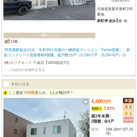
(193.81坪)
北海道恵庭市泉町100
番地
2
泉町停
他
徒歩
分
一棟マンション
11枚
JR恵庭駅徒歩11分、令和3年1月築の一棟収益マンション「Factor恵庭」。鉄
筋コンクリート造陸屋根4階建、総戸数15戸（1LDK×7戸・2LDK×8戸）のオ
ーナーチェンジ物件です。現在満室賃貸中につき、購入後すぐに安定した賃料
(株)エリアネット 千歳店【WEB面談可】
収入が期待できます。オートロック・防犯カメラ・宅配ボックス・駐輪場を備
この会社の全物件を見る
え、入居者ニーズの高い設備が充実。さらに敷地内には青空駐車場16台分を確
保しており、単身者からファミリー層まで幅広い層に対応可能です。周辺には
セブンイレブン徒歩3分、サツドラ徒歩3分、北海道信用金庫・北海道銀行徒歩
クロ―リス
3分、北洋銀行徒歩4分、ジェイアール生鮮市場徒歩5分など生活利便施設が充
実。利便性の高い住環境が安定した賃貸需要を支えます。築浅RC造、満室稼
ここ最近で
68回
見られ、
1人
が検討中！
働中、総15戸、駐車場16台完備と収益不動産としての魅力が揃った一棟マン
4,400
万
円
ションです。表面利回り5.53％。長期保有を検討される投資家の方におすすめ
です。
7.03%
利回り
築1年未満
|
2階建
|
全4戸
建物
189.28m² (57.25
坪)