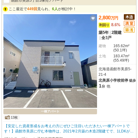
函館市美原5丁目1棟売アパート
ここ最近で
449回
見られ、
6人
が検討中！
2,800
万
円
8.6%
利回り
築5年
|
2階建
|
全3戸
建物
165.62m²
(50.1坪)
土地
183.47m²
(55.49坪)
北海道函館市美原5-
21-4
北美原小学校前停
徒歩
1
他
分
一棟アパート
13枚
【安定した資産形成をお考えの方にぜひご注目いただきたい一棟アパートで
す！】函館市美原に佇む本物件は、2021年2月築の木造2階建てで、1LDKが2
戸、2LDKが1戸の計3戸から構成されており、想定年間収入は241万円、表面