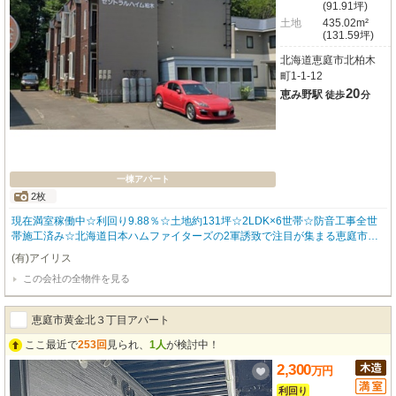
(91.91坪)
土地
435.02m²
(131.59坪)
北海道恵庭市北柏木
町1-1-12
20
恵み野駅
徒歩
分
一棟アパート
2枚
現在満室稼働中☆利回り9.88％☆土地約131坪☆2LDK×6世帯☆防音工事全世
帯施工済み☆北海道日本ハムファイターズの2軍誘致で注目が集まる恵庭市の
収益物件☆
(有)アイリス
この会社の全物件を見る
恵庭市黄金北３丁目アパート
ここ最近で
253回
見られ、
1人
が検討中！
2,300
万
円
利回り