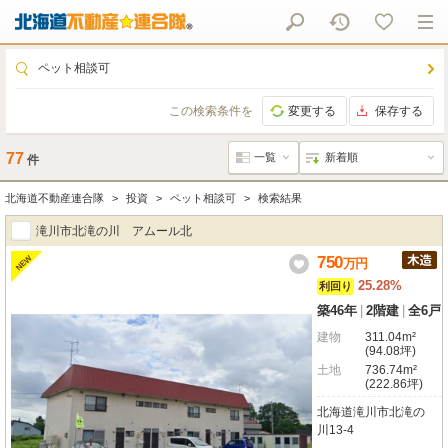
ペット相談可
この検索条件を
変更する
保存する
77
件
北海道不動産連合隊
投資
ペット相談可
検索結果
滝川市北滝の川 アムール北
750
NEW
万
円
25.28%
利回り
築46年
|
2階建
|
全6戸
建物
311.04m²
(94.08坪)
土地
736.74m²
(222.86坪)
北海道滝川市北滝の
川13-4