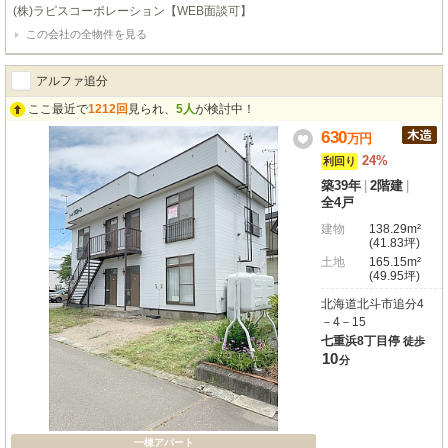
可能な便利な立地が魅力ですね。広々とした約15畳のワンルームは、専有面積
(株)ラピスコーポレーション【WEB面談可】
38.6㎡。ゆったりと自分だけの空間を楽しめる設計です。北東向きのバルコニ
この会社の全物件を見る
ーもございますので、心地よい風を感じていただけます。バス・トイレ別はも
ちろん、独立洗面台や温水洗浄トイレ、シャワー付洗面化粧台など、水回りの
設備が充実しており、毎日の生活を快適にサポートします。都市ガス対応で経
アルファ追分
済的にも嬉しいポイントです。さらに、大切なペットとの新生活もご相談いた
だけますよ。シューズボックスや全居室収納も完備されており、お部屋をすっ
ここ最近で
1212回
見られ、
5人
が検討中！
きりと保てます。現在賃貸中につき、想定年間収入46.8万円、表面利回り9.7
630
万
円
5%と、投資物件としても魅力的な一室です。ご自身の住まいとして、また将
来を見据えた資産形成としても、ぜひご検討ください。
24%
利回り
築39年
|
2階建
|
全4戸
建物
138.29m²
(41.83坪)
土地
165.15m²
(49.95坪)
北海道北斗市追分4
－4－15
七重浜8丁目停
徒歩
10
分
一棟アパート