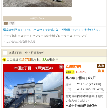
一棟アパート
10枚
満室時利回り17.47%！バス停まで徒歩3分。投資用アパートで安定収入を。
ビッグ旭川エステートセンター (株)生活プロデュースリーシング
この会社の全物件を見る
本通2丁目 全７戸満室物件
ここ最近で
1307回
見られ、
2人
が検討中！
2,890
万
円
11.46%
利回り
築29年
|
2階建
|
全7戸
建物
241.3m² (72.99坪)
土地
431.28m² (130.46坪)
北海道函館市本通詳細はお問
い合わせください
3
本通中学校前停
徒歩
分