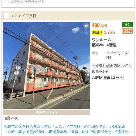
この会社の全物件を見る
2戸構成で、ご家族や単身の方、様々な入居者様のニーズに応えられます。さ
らに、ペット相談可能なので、大切な家族の一員であるペットと暮らしたい方
にも喜んでいただけます。バス・トイレ別で快適な暮らしを提供できるのもポ
エスカイア八軒
イントです。南向きの角地で、明るく開放的な空間が広がります。周辺には、
ツルハドラッグやコープさっぽろ、Seria、コンビニが徒歩圏内に揃い、お買
480
万
円
い物も便利。人見認定こども園も近く、子育て世代にも安心の環境です。利便
9.75%
利回り
性と収益性を兼ね備えたこの物件で、新たな一歩を踏み出しませんか？
ワンルーム
|
築46年
|
4階建
専有
38.6m² (11.67
坪)
北海道札幌市西区八軒六
条西4-1-9
13
八軒駅
他
徒歩
分
区分マンション
20枚
札幌市西区八軒六条西に佇む「エスカイア八軒」のご紹介です。JR札沼線
「八軒」駅まで徒歩13分、JR函館本線「琴似」駅まで徒歩16分と、2路線利用