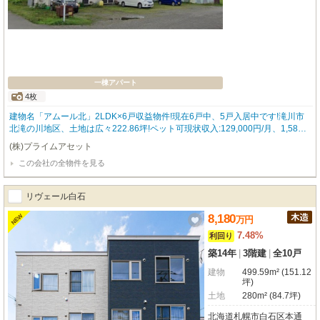
一棟アパート
4枚
建物名「アムール北」2LDK×6戸収益物件!現在6戸中、5戸入居中です!滝川市
北滝の川地区、土地は広々222.86坪!ペット可現状収入:129,000円/月、1,584,0
00円/年、利回21.12%←冬期間12～3月、入居者様3室×3,000円×4カ月=36,00
(株)プライムアセット
0円の除雪費用を含む年収です。満室想定収入:154,000円/月、1,896,000円/年
この会社の全物件を見る
(年収は除雪費48,000円含む)利回25.28%
リヴェール白石
8,180
NEW
万
円
7.48%
利回り
築14年
|
3階建
|
全10戸
建物
499.59m² (151.12
坪)
土地
280m² (84.7坪)
北海道札幌市白石区本通