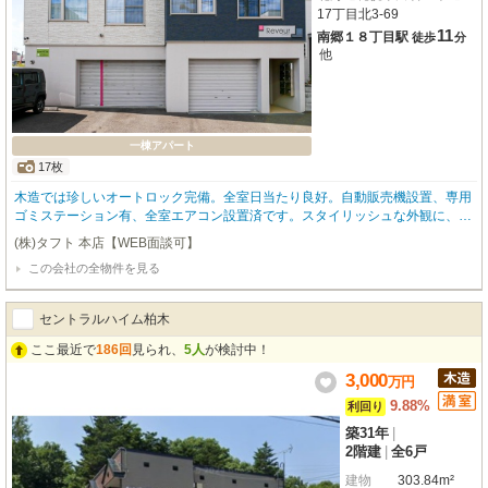
17丁目北3-69
11
南郷１８丁目駅
徒歩
分
他
一棟アパート
17枚
木造では珍しいオートロック完備。全室日当たり良好。自動販売機設置、専用
ゴミステーション有、全室エアコン設置済です。スタイリッシュな外観に、オ
ーソドックスながらも美しくまとまった室内。直近3年間の稼働率は約98%を
(株)タフト 本店【WEB面談可】
維持しています。家賃UPの余地もまだ残されているといえます。・契約不適
この会社の全物件を見る
合責任免責・別途自動販売機収入あり（昨シーズン約２．５万円／年）・現状
渡し
セントラルハイム柏木
ここ最近で
186回
見られ、
5人
が検討中！
3,000
万
円
9.88%
利回り
築31年
|
2階建
|
全6戸
建物
303.84m²