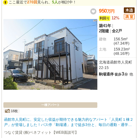
ここ最近で
270回
見られ、
5人
が検討中！
950
万
円
12%
利回り
築41年
|
2階建
|
全2戸
建物
156.5m²
(47.34坪)
土地
159.23m²
(48.16坪)
北海道函館市人見町
22-15
3
駒場通停
他
徒歩
分
一棟アパート
18枚
函館市人見町に、安定した収益が期待できる魅力的なアパート「人見町１棟２
戸」が登場しました！バス停「駒場通」まで徒歩3分と、毎日の通勤・通学に
も便利な立地が嬉しいですね。この物件は、現在満室稼働中で、年間想定収入
つなぐ賃貸 (株)ベネフィット【WEB面談可】
114万円、表面利回り12.0%と、大変魅力的な投資物件です。2LDKと3LDKの