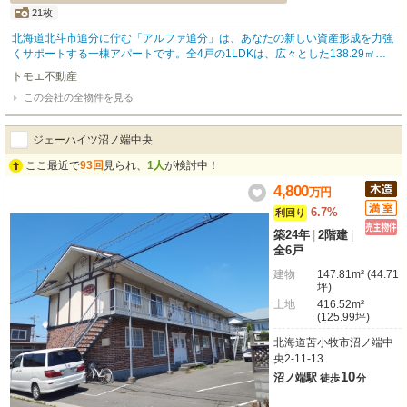
21枚
北海道北斗市追分に佇む「アルファ追分」は、あなたの新しい資産形成を力強
くサポートする一棟アパートです。全4戸の1LDKは、広々とした138.29㎡の
木造2階建て。630万円という魅力的な価格で、想定利回り24.0%（年間想定
トモエ不動産
収入151.2万円）と、高い収益性をご期待いただけます。現在2戸が賃貸中で、
この会社の全物件を見る
残る2戸も月額32,000円【内訳（月額賃料30,000円・月額駐車場使用料金2,00
0円）】で入居者を募集中。ペット相談可、バス・トイレ別といった人気の設
備を完備しており、入居者様にも喜ばれることでしょう。敷地内には4台分の
ジェーハイツ沼ノ端中央
駐車場もございますので、お車をお持ちの方にも便利です。角地に位置し、開
放感のある立地も魅力の一つ。周辺にはコンビニやショッピングセンター、銀
ここ最近で
93回
見られ、
1人
が検討中！
行などが揃い、日々の暮らしに便利な環境が整っています。将来を見据えた資
4,800
万
円
産運用をお考えの方に、ぜひ一度ご検討いただきたい物件です。現在空室の10
1号室と202号室は、改装済みです。
6.7%
利回り
築24年
|
2階建
|
全6戸
建物
147.81m² (44.71
坪)
土地
416.52m²
(125.99坪)
北海道苫小牧市沼ノ端中
央2-11-13
10
沼ノ端駅
徒歩
分