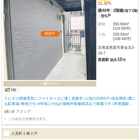
11.32%
築40年
|
2階建
(地下1階)
|
全6戸
建物
393.66m²
(119.08坪)
商談中
土地
358.56m²
(108.46坪)
北海道恵庭市黄金北3-
18-7
10
恵庭駅
徒歩
分
一棟アパート
5枚
ラピダス関連景気にファイターズに沸く恵庭市♪人気の2DK6戸♪現在満室♪裏に
も駐車場♪角地です♪4年前にやねが屋根外装修繕済みで綺麗です♪JR恵庭駅に
も文京大学高校へも徒歩10分掛かりません♪大きなふるさと公園、セイコーマ
(株) 絆 アクシア
ート、セブンイレブンまではもっと近いです♪早い者勝ち♪
この会社の全物件を見る
人見町１棟２戸