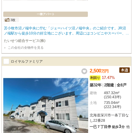
一棟アパート
3枚
苫小牧市沼ノ端中央に佇む「ジェーハイツ沼ノ端中央」のご紹介です。JR沼
ノ端駅から徒歩10分の好立地にございます。周辺にはコンビニやスーパー、ド
ラッグストアが徒歩圏内に充実しており、日々の暮らしを快適にサポートして
たいせつ総合サービス(株)
くれますよ。全6戸が2LDKの間取りで、ご家族でのびのびと暮らせる広さが魅
この会社の全物件を見る
力です。バス・トイレ別はもちろん、大切な家族の一員であるペットと一緒に
暮らせる「ペット相談可」なのも嬉しいポイントですね。この物件は、現在全
室満室稼働中のアパート一棟売り（価格4,800万円）です。安定した賃貸経営
ロイヤルファミリア
をお考えのオーナー様に大変おすすめです。駐車場も6台分完備しており、入
居者様の利便性もばっちり。確かな投資物件として、ぜひご検討ください。
2,500
万
円
17.47%
利回り
築32年
|
2階建
|
全8戸
建物
497.32m²
(150.43坪)
土地
735.04m²
(222.34坪)
北海道深川市一条丁目な
し22番28
3
一已７丁目停
他
徒歩
分