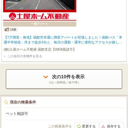
一棟アパート
19枚
【7戸満室・角地】函館市本通に満室アパートが登場しました！函館バス「本
通中学校前」停まで徒歩3分と、毎日の通勤・通学に便利なアクセスが嬉しい
ポイントです。徒歩圏内には函館大谷短期大学があり、さらに本通中学校、保
(株)土屋ホーム不動産 函館支店【WEB面談可】
育園は徒歩2分圏内、コンビニやスーパーも徒歩4分～8分と、継続した入居需
この会社の全物件を見る
要が見込まれる立地となっております。道道100号「産業道路」へのアクセス
も良好な角地ですので、土地そのものの魅力・価値も見逃せません。全7戸の1
LDKは現在満室稼働中で、安定した家賃収入が期待できます。バス・トイレ別
で快適なプライベート空間を確保。8台分の駐車場を完備し、現況3台は貸出中
です。現況年間収入331.2万円、表面利回り11.46%と、将来を見据えた資産形
次の
10
件を表示
成におすすめです。この機会に、ぜひ一度現地でこの立地と物件の魅力をご体
（
11～20
件目／全
77
件）
感ください。
現在の検索条件
ペット相談可
この検索条件を
変更する
保存する